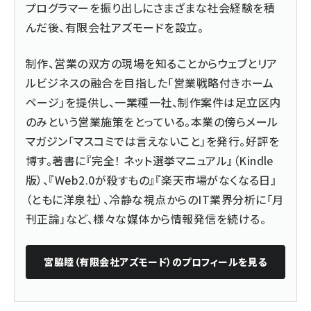
プログラマーを振り出しにさまざまな社会経験を積
んだ後、
有限会社アズモード
を設立。
制作、営業の双方の現場を知ることからウェブとリア
ルビジネスの融合を目指した「営業戦略付きホーム
ページ」を提供し、一業種一社、制作案件は足立区内
のみという営業施策をとっている。本業の傍らメール
マガジン「マスコミでは言えないこと」を発行。好評を
博す。著書に『
完全！ ネット選挙マニュアル
』（Kindle
版）、『
Web2.0が殺すもの
』『楽天市場がなくなる日』
（ともに洋泉社）、冷静な視点からのIT業界分析に「月
刊正論」など、様々な媒体から情報発信を続ける。
宮脇睦（有限会社アズモード）
のプロフィールを見る