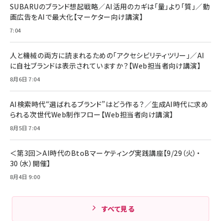
￥1,890
Pro/Air 各種対応 (1.8m ミッドナイトブラック)
SUBARUのブランド想起戦略／AI活用のカギは「量」より「質」／動
￥6,980
画広告をAIで最大化【マーケター向け講演】
ママ投資家が育休中に１億貯めた株式投資
アサヒ飲料 モンスター エナジー 355ml×24本
￥1,870
7:04
Anker Soundcore P31i (Bluetooth 6.1) 【完
￥4,192
全ワイヤレスイヤホン/アクティブノイズキャンセリ
ング/マルチポイント接続 / 最大50時間再生 / PSE
人と機械の両方に読まれるための「アクセシビリティツリー」／AI
組織の成果を最大化する ルールのデザイン
技術基準適合】ブラック
￥5,990
サッポロ 生ビール 黒ラベル 350ml 缶 24本 ビー
に自社ブランドは表示されていますか？【Web担当者向け講演】
￥1,980
ル ケース買い【6/30応募〆切! 黒ラベルビヤセラー
8月6日 7:04
キャンペーン】
Anker PowerLine III Flow USB-C & USB-C
ケーブル Anker絡まないケーブル 240W 結束バン
￥4,857
ド付き USB PD対応 シリコン素材採用 iPhone
AI検索時代“選ばれるブランド”はどう作る？／生成AI時代に求め
Amazonランキングをもっと見る
17 / 16 / 15 / Galaxy iPad Pro MacBook
￥1,890
られる次世代Web制作フロー【Web担当者向け講演】
Pro/Air 各種対応 (1.8m ミッドナイトブラック)
Amazonランキングをもっと見る
8月5日 7:04
Amazonランキングをもっと見る
＜第3回＞AI時代のBtoBマーケティング実践講座【9/29（火）・
30（水）開催】
8月4日 9:00
すべて見る