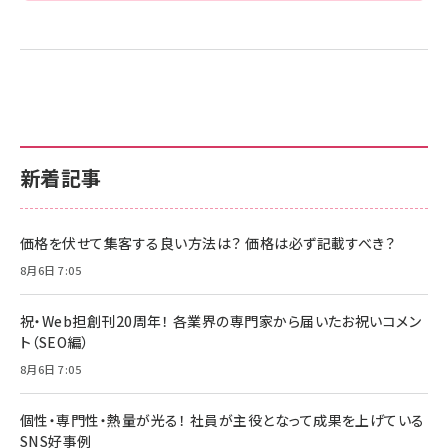
新着記事
価格を伏せて集客する良い方法は？ 価格は必ず記載すべき？
8月6日 7:05
祝・Web担創刊20周年！ 各業界の専門家から届いたお祝いコメン
ト（SEO編）
8月6日 7:05
個性・専門性・熱量が光る！ 社員が主役となって成果を上げている
SNS好事例