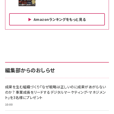
Amazonランキングをもっと見る
Amazon ビジネス・経済関連書籍 の売れ筋ランキン
Amazon 家電＆カメラ の売れ筋ランキング
Amazon パソコン・周辺機器 の売れ筋ランキング
グ
更新日時：2026/06/26 19:00
更新日時：2026/06/26 19:00
更新日時：2026/06/26 19:00
anan(アンアン)2026/07/01号 No.2501[魅せる
KIOXIA(キオクシア) 旧東芝メモリ microSD
KIOXIA(キオクシア) 旧東芝メモリ microSD
カラダ2026／宮舘涼太]
128GB UHS-I Class10 (最大読出速度
128GB UHS-I Class10 (最大読出速度
100MB/s) Nintendo Switch動作確認済 国内
100MB/s) Nintendo Switch動作確認済 国内
￥880
サポート正規品 メーカー保証5年 KLMEA128G
サポート正規品 メーカー保証5年 KLMEA128G
￥2,680
￥2,680
編集部からのおしらせ
anan(アンアン)2026/06/24号 No.2500増刊
スペシャルエディション[王道エンタメの矜持／
NIMASO ガラスフィルム iPhone 17 用 保護フィ
Amazon eギフトカード - Amazonロゴ - クラ
BTS]
ルム 強化ガラス 耐衝撃 高透過率 指紋防止 貼りや
シック
すい ガイド枠付き いPhone17 (6.3インチ) 対応
成果を生む組織づくり『なぜ戦略は正しいのに成果があがらない
￥1,100
￥5,000
2枚セット DSP25F1698
のか？ 事業成長をリードするデジタルマーケティング・マネジメン
￥1,599
ト』を3名様にプレゼント
anan(アンアン)2026/07/08号 No.2502[2026
Anker PowerLine III Flow USB-C & USB-C
年後半、あなたの恋と運命／山田涼介]
【New】Amazon Fire TV Stick HD | 手軽にスト
ケーブル Anker絡まないケーブル 240W 結束バン
10:00
リーミングをはじめよう | ストリーミングメディアプ
ド付き USB PD対応 シリコン素材採用 iPhone
￥880
レイヤー
17 / 16 / 15 / Galaxy iPad Pro MacBook