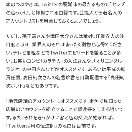
素のつぶやきは、Twitterの醍醐味の最たるもので「セレブ
の追っかけ」と揶揄される由縁です。芸能人から著名人の
アカウントリストを用意しておくとよいでしょう。
ただし、孫正義さんや津田大介さんは微妙。IT業界人の注
目度と、非IT業界人のそれはまったく別物と心得てくださ
い。テレビ番組などでTwitterエピソードを語ることが多
い、お笑いコンビ「カラテカ」の入江さんや、「オリエンタル
ラジオ」の中田さんなどがオススメです。あるいは平成の無
責任男、高田純次さんの名言珍言を自動配信する「高田純
次ボット」などもありです。
「地元店舗のアカウント」もオススメです。街角で見知った
店舗のアカウントを紹介することで親近感を与える狙いで
す。また、それをきっかけに客と店の交流が始まれば、
「Twitter活用の伝道師」の地位は目前です。