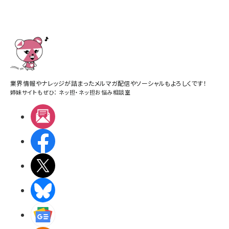
業界情報やナレッジが詰まったメルマガ配信やソーシャルもよろしくです！
姉妹サイトもぜひ：
ネッ担
・
ネッ担お悩み相談室
メルマガ
Facebook
X(エックス)
BlueSky
Googleニュース