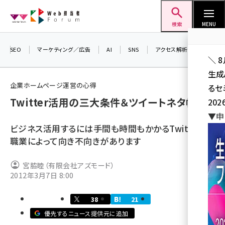
メ
Web担当者Forum
イ
検索
MENU
ン
コ
SEO
マーケティング／広告
AI
SNS
アクセス解析／データ分析
＼ 
ン
生成
テ
企業ホームページ運営の心得
るセ
ン
Twitter活用の三大条件＆ツイートネタ帳
202
ツ
seo (3524)
▼申
に
ビジネス活用するには手間も時間もかかるTwitter。
ai (2804)
移
職業によって向き不向きがあります
動
youtube (2431)
宮脇睦（有限会社アズモード）
note (2312)
2012年3月7日 8:00
セミナー (2306)
38
21
z世代 (1622)
優先するニュース提供元に追加
meo (1275)