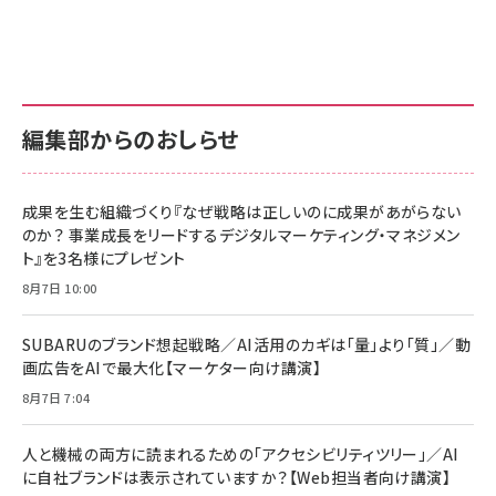
グ
更新日時：2026/06/26 19:00
更新日時：2026/06/26 19:00
更新日時：2026/06/26 19:00
anan(アンアン)2026/07/01号 No.2501[魅せる
KIOXIA(キオクシア) 旧東芝メモリ microSD
KIOXIA(キオクシア) 旧東芝メモリ microSD
カラダ2026／宮舘涼太]
128GB UHS-I Class10 (最大読出速度
128GB UHS-I Class10 (最大読出速度
100MB/s) Nintendo Switch動作確認済 国内
100MB/s) Nintendo Switch動作確認済 国内
￥880
サポート正規品 メーカー保証5年 KLMEA128G
サポート正規品 メーカー保証5年 KLMEA128G
￥2,680
￥2,680
編集部からのおしらせ
anan(アンアン)2026/06/24号 No.2500増刊
スペシャルエディション[王道エンタメの矜持／
NIMASO ガラスフィルム iPhone 17 用 保護フィ
Amazon eギフトカード - Amazonロゴ - クラ
BTS]
ルム 強化ガラス 耐衝撃 高透過率 指紋防止 貼りや
シック
すい ガイド枠付き いPhone17 (6.3インチ) 対応
成果を生む組織づくり『なぜ戦略は正しいのに成果があがらない
￥1,100
￥5,000
2枚セット DSP25F1698
のか？ 事業成長をリードするデジタルマーケティング・マネジメン
￥1,599
ト』を3名様にプレゼント
anan(アンアン)2026/07/08号 No.2502[2026
Anker PowerLine III Flow USB-C & USB-C
年後半、あなたの恋と運命／山田涼介]
【New】Amazon Fire TV Stick HD | 手軽にスト
ケーブル Anker絡まないケーブル 240W 結束バン
8月7日 10:00
リーミングをはじめよう | ストリーミングメディアプ
ド付き USB PD対応 シリコン素材採用 iPhone
￥880
レイヤー
17 / 16 / 15 / Galaxy iPad Pro MacBook
￥1,890
Pro/Air 各種対応 (1.8m ミッドナイトブラック)
SUBARUのブランド想起戦略／AI活用のカギは「量」より「質」／動
￥6,980
画広告をAIで最大化【マーケター向け講演】
ママ投資家が育休中に１億貯めた株式投資
アサヒ飲料 モンスター エナジー 355ml×24本
￥1,870
8月7日 7:04
Anker Soundcore P31i (Bluetooth 6.1) 【完
￥4,192
全ワイヤレスイヤホン/アクティブノイズキャンセリ
ング/マルチポイント接続 / 最大50時間再生 / PSE
人と機械の両方に読まれるための「アクセシビリティツリー」／AI
組織の成果を最大化する ルールのデザイン
技術基準適合】ブラック
￥5,990
サッポロ 生ビール 黒ラベル 350ml 缶 24本 ビー
に自社ブランドは表示されていますか？【Web担当者向け講演】
￥1,980
ル ケース買い【6/30応募〆切! 黒ラベルビヤセラー