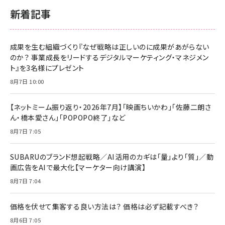
新着記事
成果を生む組織づくり『なぜ戦略は正しいのに成果があがらない
のか？ 事業成長をリードするデジタルマーケティング・マネジメン
ト』を3名様にプレゼント
8月7日 10:00
【ネットミーム振り返り・2026年7月】「映画ちいかわ」「佐藤二朗さ
ん・橋本愛さん」「POPOPO終了」など
8月7日 7:05
SUBARUのブランド想起戦略／AI活用のカギは「量」より「質」／動
画広告をAIで最大化【マーケター向け講演】
8月7日 7:04
価格を伏せて集客する良い方法は？ 価格は必ず記載すべき？
8月6日 7:05