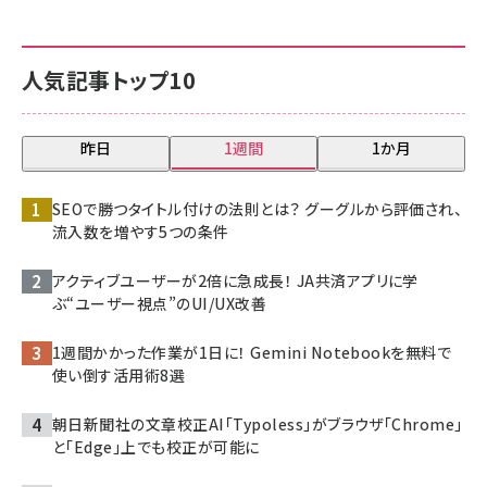
人気記事トップ10
昨日
1週間
1か月
SEOで勝つタイトル付けの法則とは？ グーグルから評価され、
流入数を増やす5つの条件
アクティブユーザーが2倍に急成長！ JA共済アプリに学
ぶ“ユーザー視点”のUI/UX改善
1週間かかった作業が1日に！ Gemini Notebookを無料で
使い倒す活用術8選
朝日新聞社の文章校正AI「Typoless」がブラウザ「Chrome」
と「Edge」上でも校正が可能に