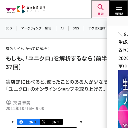
メ
Web担当者Forum
イ
検索
MENU
ン
コ
SEO
マーケティング／広告
AI
SNS
アクセス解析／データ分析
＼ 
ン
生成
テ
有名サイト、かってに解析！
るセ
ン
もしも、「ユニクロ」を解析するなら（前半）［第
202
ツ
seo (3541)
37回］
▼申
に
ai (2827)
移
実店舗に比べると、使ったことのある人が少なそうな
動
youtube (2449)
「ユニクロ」のオンラインショップを取り上げる。
note (2323)
衣袋 宏美
セミナー (2318)
2011年10月6日 9:00
z世代 (1632)
26
36
meo (1282)