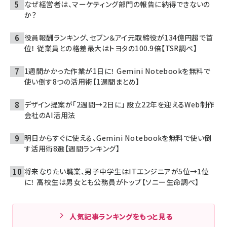
なぜ経営者は、マーケティング部門の報告に納得できないの
か？
役員報酬ランキング、セブン＆アイ元取締役が134億円超で首
位！ 従業員との格差最大はトヨタの100.9倍【TSR調べ】
1週間かかった作業が1日に！ Gemini Notebookを無料で
使い倒す8つの活用術【1週間まとめ】
デザイン提案が「2週間→2日に」 設立22年を迎えるWeb制作
会社のAI活用法
明日からすぐに使える、Gemini Notebookを無料で使い倒
す活用術8選【週間ランキング】
将来なりたい職業、男子中学生はITエンジニアが5位→1位
に！ 高校生は男女とも公務員がトップ【ソニー生命調べ】
人気記事ランキングをもっと見る