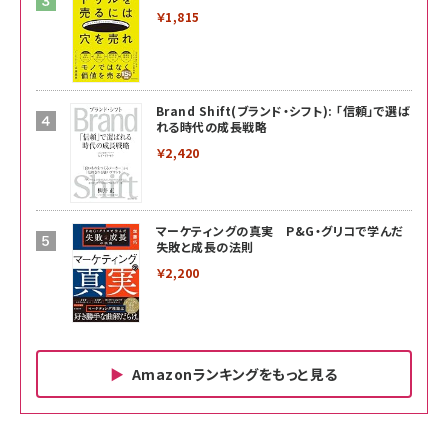
￥1,815
Brand Shift(ブランド・シフト): 「信頼」で選ば
れる時代の成長戦略
￥2,420
マーケティングの真実 P&G・グリコで学んだ
失敗と成長の法則
￥2,200
Amazonランキングをもっと見る
Amazon ビジネス・経済関連書籍 の売れ筋ランキン
Amazon 家電＆カメラ の売れ筋ランキング
Amazon パソコン・周辺機器 の売れ筋ランキング