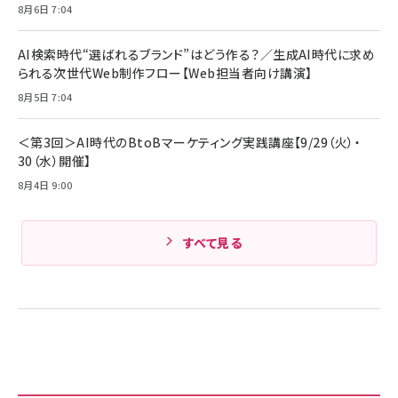
8月6日 7:04
キャンペーン】
Anker PowerLine III Flow USB-C & USB-C
ケーブル Anker絡まないケーブル 240W 結束バン
￥4,857
ド付き USB PD対応 シリコン素材採用 iPhone
AI検索時代“選ばれるブランド”はどう作る？／生成AI時代に求め
Amazonランキングをもっと見る
17 / 16 / 15 / Galaxy iPad Pro MacBook
￥1,890
られる次世代Web制作フロー【Web担当者向け講演】
Pro/Air 各種対応 (1.8m ミッドナイトブラック)
Amazonランキングをもっと見る
8月5日 7:04
Amazonランキングをもっと見る
＜第3回＞AI時代のBtoBマーケティング実践講座【9/29（火）・
30（水）開催】
8月4日 9:00
すべて見る