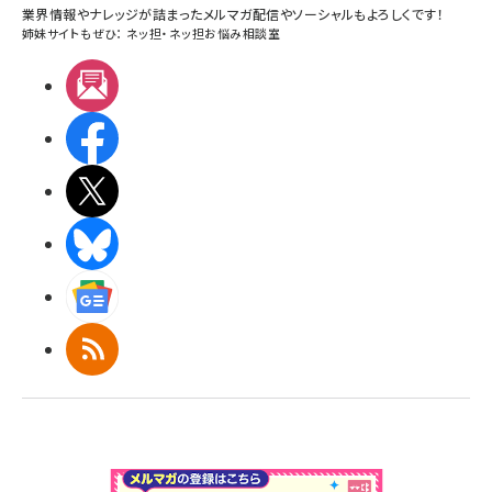
業界情報やナレッジが詰まったメルマガ配信やソーシャルもよろしくです！
姉妹サイトもぜひ：
ネッ担
・
ネッ担お悩み相談室
メルマガ
Facebook
X(エックス)
BlueSky
Googleニュース
RSS