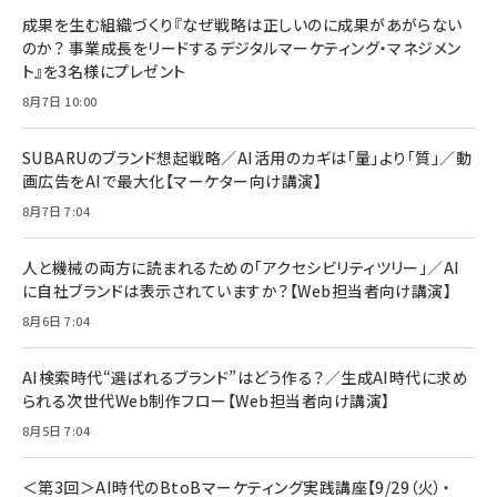
グ
更新日時：2026/06/26 19:00
更新日時：2026/06/26 19:00
更新日時：2026/06/26 19:00
anan(アンアン)2026/07/01号 No.2501[魅せる
KIOXIA(キオクシア) 旧東芝メモリ microSD
KIOXIA(キオクシア) 旧東芝メモリ microSD
カラダ2026／宮舘涼太]
128GB UHS-I Class10 (最大読出速度
128GB UHS-I Class10 (最大読出速度
100MB/s) Nintendo Switch動作確認済 国内
100MB/s) Nintendo Switch動作確認済 国内
￥880
サポート正規品 メーカー保証5年 KLMEA128G
サポート正規品 メーカー保証5年 KLMEA128G
￥2,680
￥2,680
編集部からのおしらせ
anan(アンアン)2026/06/24号 No.2500増刊
スペシャルエディション[王道エンタメの矜持／
NIMASO ガラスフィルム iPhone 17 用 保護フィ
Amazon eギフトカード - Amazonロゴ - クラ
BTS]
ルム 強化ガラス 耐衝撃 高透過率 指紋防止 貼りや
シック
すい ガイド枠付き いPhone17 (6.3インチ) 対応
成果を生む組織づくり『なぜ戦略は正しいのに成果があがらない
￥1,100
￥5,000
2枚セット DSP25F1698
のか？ 事業成長をリードするデジタルマーケティング・マネジメン
￥1,599
ト』を3名様にプレゼント
anan(アンアン)2026/07/08号 No.2502[2026
Anker PowerLine III Flow USB-C & USB-C
年後半、あなたの恋と運命／山田涼介]
【New】Amazon Fire TV Stick HD | 手軽にスト
ケーブル Anker絡まないケーブル 240W 結束バン
8月7日 10:00
リーミングをはじめよう | ストリーミングメディアプ
ド付き USB PD対応 シリコン素材採用 iPhone
￥880
レイヤー
17 / 16 / 15 / Galaxy iPad Pro MacBook
￥1,890
Pro/Air 各種対応 (1.8m ミッドナイトブラック)
SUBARUのブランド想起戦略／AI活用のカギは「量」より「質」／動
￥6,980
画広告をAIで最大化【マーケター向け講演】
ママ投資家が育休中に１億貯めた株式投資
アサヒ飲料 モンスター エナジー 355ml×24本
￥1,870
8月7日 7:04
Anker Soundcore P31i (Bluetooth 6.1) 【完
￥4,192
全ワイヤレスイヤホン/アクティブノイズキャンセリ
ング/マルチポイント接続 / 最大50時間再生 / PSE
人と機械の両方に読まれるための「アクセシビリティツリー」／AI
組織の成果を最大化する ルールのデザイン
技術基準適合】ブラック
￥5,990
サッポロ 生ビール 黒ラベル 350ml 缶 24本 ビー
に自社ブランドは表示されていますか？【Web担当者向け講演】
￥1,980