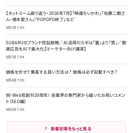
新着記事
成果を生む組織づくり『なぜ戦略は正しいのに成果があがらない
のか？ 事業成長をリードするデジタルマーケティング・マネジメン
ト』を3名様にプレゼント
8月7日 10:00
【ネットミーム振り返り・2026年7月】「映画ちいかわ」「佐藤二朗さ
ん・橋本愛さん」「POPOPO終了」など
8月7日 7:05
SUBARUのブランド想起戦略／AI活用のカギは「量」より「質」／動
画広告をAIで最大化【マーケター向け講演】
8月7日 7:04
価格を伏せて集客する良い方法は？ 価格は必ず記載すべき？
8月6日 7:05