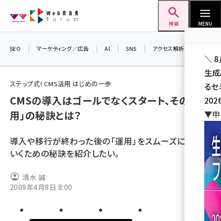
メ
Web担当者Forum
イ
検索
MENU
ン
コ
SEO
マーケティング／広告
AI
SNS
アクセス解析／データ分析
＼ 
ン
生成
テ
ステップ式! CMS活用 はじめの一歩
るセ
ン
CMSの導入はゴールでなくスタート、その「運
202
ツ
seo (3532)
用」の秘訣とは？
▼申
に
ai (2814)
移
導入や移行が終わった後の「運用」をスムーズに進めて
動
youtube (2441)
いくための秘訣を紹介したい。
note (2317)
清水 誠
セミナー (2310)
2009年4月8日 8:00
z世代 (1623)
meo (1277)