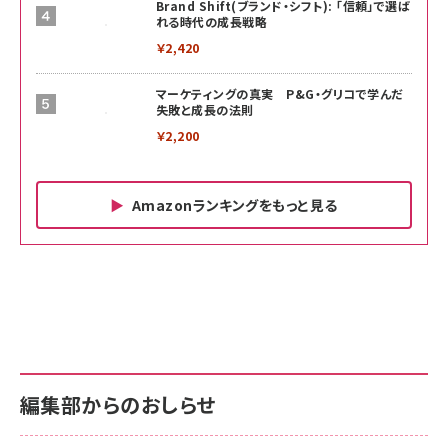
￥1,815
Brand Shift(ブランド・シフト): 「信頼」で選ば
れる時代の成長戦略
￥2,420
マーケティングの真実 P&G・グリコで学んだ
失敗と成長の法則
￥2,200
Amazonランキングをもっと見る
Amazon ビジネス・経済関連書籍 の売れ筋ランキン
Amazon 家電＆カメラ の売れ筋ランキング
Amazon パソコン・周辺機器 の売れ筋ランキング