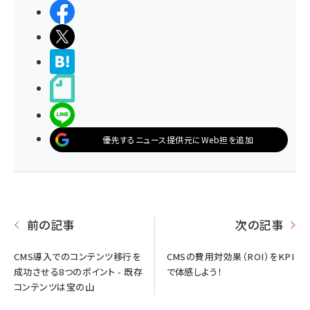
シェアする
ポストする
>ブクマする
noteで書く
LINEで送る
優先するニュース提供元にWeb担を追加
前の記事
次の記事
CMS導入でのコンテンツ移行を
CMSの費用対効果（ROI）をKPI
成功させる8つのポイント - 既存
で体感しよう！
コンテンツは宝の山