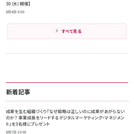
ル ケース買い【6/30応募〆切! 黒ラベルビヤセラー
8月6日 7:04
キャンペーン】
Anker PowerLine III Flow USB-C & USB-C
ケーブル Anker絡まないケーブル 240W 結束バン
￥4,857
ド付き USB PD対応 シリコン素材採用 iPhone
AI検索時代“選ばれるブランド”はどう作る？／生成AI時代に求め
Amazonランキングをもっと見る
17 / 16 / 15 / Galaxy iPad Pro MacBook
￥1,890
られる次世代Web制作フロー【Web担当者向け講演】
Pro/Air 各種対応 (1.8m ミッドナイトブラック)
Amazonランキングをもっと見る
8月5日 7:04
Amazonランキングをもっと見る
＜第3回＞AI時代のBtoBマーケティング実践講座【9/29（火）・
30（水）開催】
8月4日 9:00
すべて見る