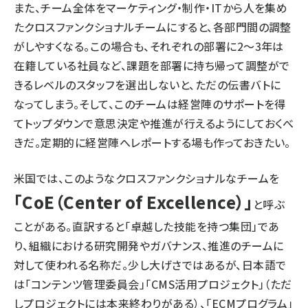
また、チーム全体をマーケティング・制作・ITから人を集め
たクロスファンクショナルチームにすると、各部門間の調整
がしやすくなる。この場合も、それぞれの部署に2〜3年は
在籍している社員など、課題を部署に持ち帰って調整がで
きるレベルのスタッフを選出しないと、ただの伝書バトに
なってしまう。そして、このチームは経営陣のサポートを得
てトップダウンで意思決定や推進が行えるようにしておくべ
きだ。定期的に経営陣へレポートする場も作っておきたい。
米国では、このようなクロスファンクショナルなチームを
「CoE（Center of Excellence）」
と呼ぶ
ことがある。直訳すると「卓越した技能を持つ集団」であ
り、組織における研究開発やガバナンス、推進のチームに
対して使われる名称だ。少し大げさではあるが、日本語で
は「コンテンツ管理委員会」「CMS活用プロジェクト」（ただ
しプロジェクトには本来終わりがある）、「ECMプログラム」