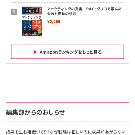
マーケティングの真実 P&G・グリコで学んだ
失敗と成長の法則
￥2,200
Amazonランキングをもっと見る
Amazon ビジネス・経済関連書籍 の売れ筋ランキン
Amazon 家電＆カメラ の売れ筋ランキング
Amazon パソコン・周辺機器 の売れ筋ランキング
グ
更新日時：2026/06/26 19:00
更新日時：2026/06/26 19:00
更新日時：2026/06/26 19:00
anan(アンアン)2026/07/01号 No.2501[魅せる
KIOXIA(キオクシア) 旧東芝メモリ microSD
KIOXIA(キオクシア) 旧東芝メモリ microSD
カラダ2026／宮舘涼太]
128GB UHS-I Class10 (最大読出速度
128GB UHS-I Class10 (最大読出速度
100MB/s) Nintendo Switch動作確認済 国内
100MB/s) Nintendo Switch動作確認済 国内
￥880
サポート正規品 メーカー保証5年 KLMEA128G
サポート正規品 メーカー保証5年 KLMEA128G
￥2,680
￥2,680
編集部からのおしらせ
anan(アンアン)2026/06/24号 No.2500増刊
スペシャルエディション[王道エンタメの矜持／
NIMASO ガラスフィルム iPhone 17 用 保護フィ
Amazon eギフトカード - Amazonロゴ - クラ
BTS]
ルム 強化ガラス 耐衝撃 高透過率 指紋防止 貼りや
シック
すい ガイド枠付き いPhone17 (6.3インチ) 対応
成果を生む組織づくり『なぜ戦略は正しいのに成果があがらない
￥1,100
￥5,000