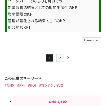
ワークフローそのものを見直そう
効率改善の結果としての知的生産性のKPI
資産蓄積のKPI
管理が強化される結果としてのKPI
総合的なKPI
Sponsored
1
2
Page
Page
次ページ
ペー
ジ
この記事のキーワード
送
#CMS
#KPI
#ROI
#コンテンツ管理
り
CMS
1,500