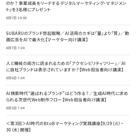
2枚セット DSP25F1698
のか？ 事業成長をリードするデジタルマーケティング・マネジメン
￥1,599
ト』を3名様にプレゼント
anan(アンアン)2026/07/08号 No.2502[2026
Anker PowerLine III Flow USB-C & USB-C
年後半、あなたの恋と運命／山田涼介]
【New】Amazon Fire TV Stick HD | 手軽にスト
ケーブル Anker絡まないケーブル 240W 結束バン
8月7日 10:00
リーミングをはじめよう | ストリーミングメディアプ
ド付き USB PD対応 シリコン素材採用 iPhone
￥880
レイヤー
17 / 16 / 15 / Galaxy iPad Pro MacBook
￥1,890
Pro/Air 各種対応 (1.8m ミッドナイトブラック)
SUBARUのブランド想起戦略／AI活用のカギは「量」より「質」／動
￥6,980
画広告をAIで最大化【マーケター向け講演】
ママ投資家が育休中に１億貯めた株式投資
アサヒ飲料 モンスター エナジー 355ml×24本
￥1,870
8月7日 7:04
Anker Soundcore P31i (Bluetooth 6.1) 【完
￥4,192
全ワイヤレスイヤホン/アクティブノイズキャンセリ
ング/マルチポイント接続 / 最大50時間再生 / PSE
人と機械の両方に読まれるための「アクセシビリティツリー」／AI
組織の成果を最大化する ルールのデザイン
技術基準適合】ブラック
￥5,990
サッポロ 生ビール 黒ラベル 350ml 缶 24本 ビー
に自社ブランドは表示されていますか？【Web担当者向け講演】
￥1,980
ル ケース買い【6/30応募〆切! 黒ラベルビヤセラー
8月6日 7:04
キャンペーン】
Anker PowerLine III Flow USB-C & USB-C
ケーブル Anker絡まないケーブル 240W 結束バン
￥4,857
ド付き USB PD対応 シリコン素材採用 iPhone
AI検索時代“選ばれるブランド”はどう作る？／生成AI時代に求め
Amazonランキングをもっと見る
17 / 16 / 15 / Galaxy iPad Pro MacBook
￥1,890
られる次世代Web制作フロー【Web担当者向け講演】
Pro/Air 各種対応 (1.8m ミッドナイトブラック)
Amazonランキングをもっと見る
8月5日 7:04
Amazonランキングをもっと見る
＜第3回＞AI時代のBtoBマーケティング実践講座【9/29（火）・
30（水）開催】