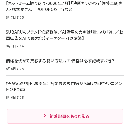
【ネットミーム振り返り・2026年7月】「映画ちいかわ」「佐藤二朗さ
ん・橋本愛さん」「POPOPO終了」など
8月7日 7:05
SUBARUのブランド想起戦略／AI活用のカギは「量」より「質」／動
画広告をAIで最大化【マーケター向け講演】
8月7日 7:04
価格を伏せて集客する良い方法は？ 価格は必ず記載すべき？
8月6日 7:05
祝・Web担創刊20周年！ 各業界の専門家から届いたお祝いコメン
ト（SEO編）
8月6日 7:05
新着記事をもっと見る