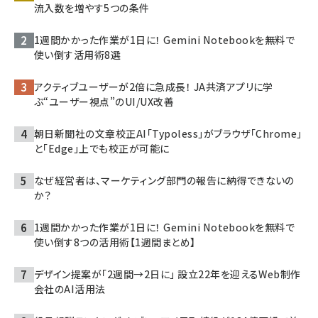
流入数を増やす5つの条件
1週間かかった作業が1日に！ Gemini Notebookを無料で
使い倒す活用術8選
アクティブユーザーが2倍に急成長！ JA共済アプリに学
ぶ“ユーザー視点”のUI/UX改善
朝日新聞社の文章校正AI「Typoless」がブラウザ「Chrome」
と「Edge」上でも校正が可能に
なぜ経営者は、マーケティング部門の報告に納得できないの
か？
1週間かかった作業が1日に！ Gemini Notebookを無料で
使い倒す8つの活用術【1週間まとめ】
デザイン提案が「2週間→2日に」 設立22年を迎えるWeb制作
会社のAI活用法