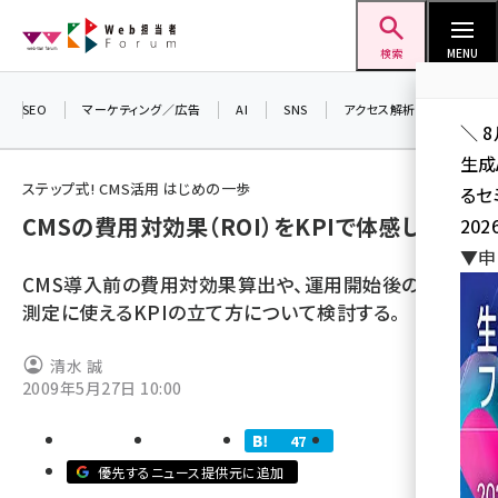
メ
Web担当者Forum
イ
検索
MENU
ン
コ
SEO
マーケティング／広告
AI
SNS
アクセス解析／データ分析
＼ 
ン
生成
テ
ステップ式! CMS活用 はじめの一歩
るセ
ン
CMSの費用対効果（ROI）をKPIで体感しよう！
202
ツ
seo (3536)
▼申
に
CMS導入前の費用対効果算出や、運用開始後の効果
ai (2818)
移
測定に使えるKPIの立て方について検討する。
動
youtube (2444)
清水 誠
note (2320)
2009年5月27日 10:00
セミナー (2313)
47
z世代 (1629)
優先するニュース提供元に追加
meo (1279)