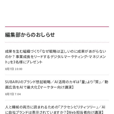
グ
更新日時：2026/06/26 19:00
更新日時：2026/06/26 19:00
更新日時：2026/06/26 19:00
anan(アンアン)2026/07/01号 No.2501[魅せる
KIOXIA(キオクシア) 旧東芝メモリ microSD
KIOXIA(キオクシア) 旧東芝メモリ microSD
カラダ2026／宮舘涼太]
128GB UHS-I Class10 (最大読出速度
128GB UHS-I Class10 (最大読出速度
100MB/s) Nintendo Switch動作確認済 国内
100MB/s) Nintendo Switch動作確認済 国内
￥880
サポート正規品 メーカー保証5年 KLMEA128G
サポート正規品 メーカー保証5年 KLMEA128G
￥2,680
￥2,680
編集部からのおしらせ
anan(アンアン)2026/06/24号 No.2500増刊
スペシャルエディション[王道エンタメの矜持／
NIMASO ガラスフィルム iPhone 17 用 保護フィ
Amazon eギフトカード - Amazonロゴ - クラ
BTS]
ルム 強化ガラス 耐衝撃 高透過率 指紋防止 貼りや
シック
すい ガイド枠付き いPhone17 (6.3インチ) 対応
成果を生む組織づくり『なぜ戦略は正しいのに成果があがらない
￥1,100
￥5,000
2枚セット DSP25F1698
のか？ 事業成長をリードするデジタルマーケティング・マネジメン
￥1,599
ト』を3名様にプレゼント
anan(アンアン)2026/07/08号 No.2502[2026
Anker PowerLine III Flow USB-C & USB-C
年後半、あなたの恋と運命／山田涼介]
【New】Amazon Fire TV Stick HD | 手軽にスト
ケーブル Anker絡まないケーブル 240W 結束バン
8月7日 10:00
リーミングをはじめよう | ストリーミングメディアプ
ド付き USB PD対応 シリコン素材採用 iPhone
￥880
レイヤー
17 / 16 / 15 / Galaxy iPad Pro MacBook
￥1,890
Pro/Air 各種対応 (1.8m ミッドナイトブラック)
SUBARUのブランド想起戦略／AI活用のカギは「量」より「質」／動
￥6,980
画広告をAIで最大化【マーケター向け講演】
ママ投資家が育休中に１億貯めた株式投資
アサヒ飲料 モンスター エナジー 355ml×24本
￥1,870
8月7日 7:04
Anker Soundcore P31i (Bluetooth 6.1) 【完
￥4,192
全ワイヤレスイヤホン/アクティブノイズキャンセリ
ング/マルチポイント接続 / 最大50時間再生 / PSE
人と機械の両方に読まれるための「アクセシビリティツリー」／AI
組織の成果を最大化する ルールのデザイン
技術基準適合】ブラック
￥5,990
サッポロ 生ビール 黒ラベル 350ml 缶 24本 ビー
に自社ブランドは表示されていますか？【Web担当者向け講演】
￥1,980