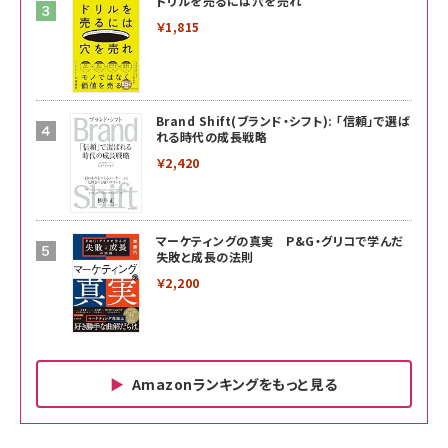
ドリルを売るには穴を売れ
￥1,815
Brand Shift(ブランド・シフト): 「信頼」で選ば
れる時代の成長戦略
￥2,420
マーケティングの真実 P&G・グリコで学んだ
失敗と成長の法則
￥2,200
Amazonランキングをもっと見る
Amazon ビジネス・経済関連書籍 の売れ筋ランキン
Amazon 家電＆カメラ の売れ筋ランキング
Amazon パソコン・周辺機器 の売れ筋ランキング