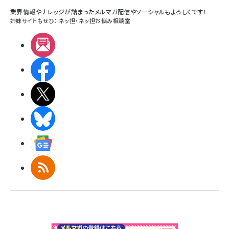
業界情報やナレッジが詰まったメルマガ配信やソーシャルもよろしくです！
姉妹サイトもぜひ：
ネッ担
・
ネッ担お悩み相談室
メルマガ
Facebook
X(エックス)
BlueSky
Googleニュース
RSS