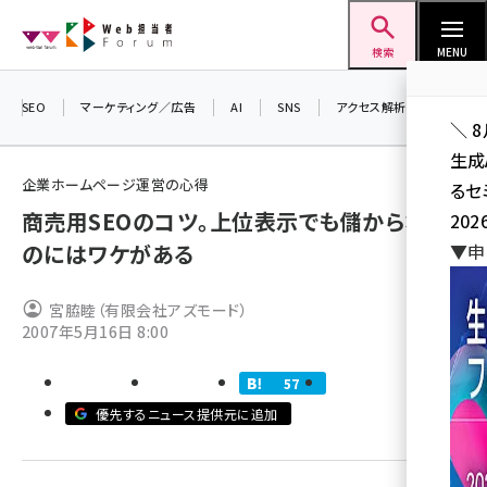
メ
Web担当者Forum
イ
検索
MENU
ン
コ
SEO
マーケティング／広告
AI
SNS
アクセス解析／データ分析
＼ 
ン
生成
テ
企業ホームページ運営の心得
るセ
ン
商売用SEOのコツ。上位表示でも儲からない
202
ツ
seo (3541)
のにはワケがある
▼申
に
ai (2827)
移
宮脇睦（有限会社アズモード）
動
youtube (2449)
2007年5月16日 8:00
note (2323)
57
セミナー (2318)
優先するニュース提供元に追加
z世代 (1632)
meo (1282)