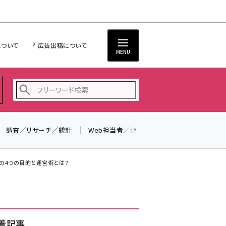
について
広告出稿について
MENU
調査／リサーチ／統計
Web担当者／仕事
法律／標準規格
seo (3524)
ai (2804)
トの4つの目的と運営術とは？
youtube (2431)
note (2312)
セミナー (2306)
着記事