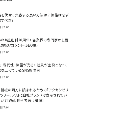
z世代 (1622)
格を伏せて集客する良い方法は？ 価格は必ず
meo (1275)
載すべき？
llmo (1163)
日 7:05
・Web担創刊20周年！ 各業界の専門家から届
お祝いコメント（SEO編）
日 7:05
性・専門性・熱量が光る！ 社員が主役となって
果を上げているSNS好事例
日 7:05
と機械の両方に読まれるための「アクセシビリ
ィツリー」／AIに自社ブランドは表示されてい
すか？【Web担当者向け講演】
日 7:04