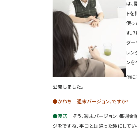
は、
トを
使っ
す。
ダー
レン
ンを
他に
公開しました。
●かわち 週末バージョン、ですか?
●渡辺
そう、週末バージョン。毎週金
ジをですね、平日とは違った趣にしてい