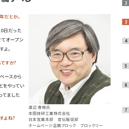
年だとか。
10日だった
せてオープン
すよ。
ですか?
ベースから
とをやってい
ってました
渡辺 春樹氏
本田技研工業株式会社
すよね?
日本営業本部 宣伝販促部
ホームページ企画ブロック ブロックリー