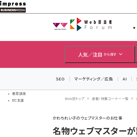
メ
イ
Web担当者
Web担当者
ン
EC担当者
コ
製品導入
ン
企業IT
ソフト開発
テ
人気／注目
から探す
IoT・AI
ン
DCクラウド
研究・調査
ツ
SEO
マーケティング／広告
AI
エネルギー
に
ドローン
移
教育講座
Web担トップ
連載・特集コーナー一覧
EC支援
動
パ
かわちれい子のウェブマスターのお仕事
ン
名物ウェブマスターが語
く