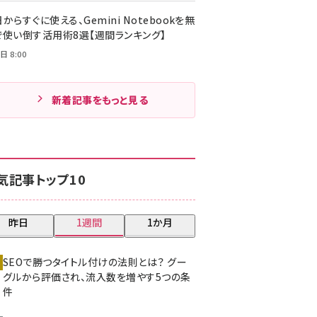
からすぐに使える、Gemini Notebookを無
で使い倒す活用術8選【週間ランキング】
日 8:00
新着記事をもっと見る
気記事トップ10
昨日
1週間
1か月
SEOで勝つタイトル付けの法則とは？ グー
グルから評価され、流入数を増やす5つの条
件