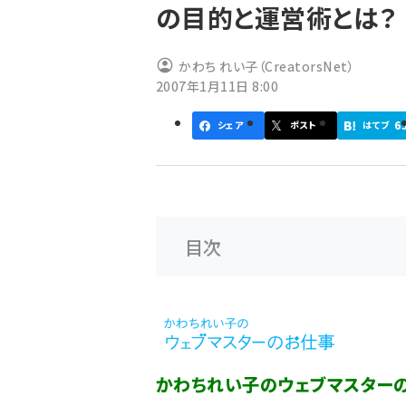
の目的と運営術とは？
ず
かわち れい子（CreatorsNet）
2007年1月11日 8:00
6
シェア
ポスト
はてブ
目次
かわちれい子のウェブマスター