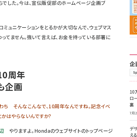
らでした。今は、宣伝販促部のホームページ企画ブ
コミュニケーションをとるかが大切なんで、ウェブマス
ってません。強いて言えば、お金を持っている部署に
企
10周年
S
も企画
10
ロー
裏
わち そんなこんなで、10周年なんですね。記念イベ
7月2
とかはやらないんですか?
デ
辺
やりますよ。Hondaのウェブサイトのトップページ
え