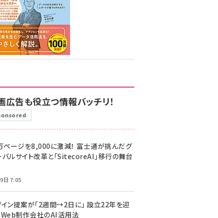
画広告も役立つ情報バッチリ！
ponsored
万ページを8,000に激減！ 富士通が挑んだグ
バルサイト改革と「SitecoreAI」移行の舞台
9日 7:05
ザイン提案が「2週間→2日に」 設立22年を迎
るWeb制作会社のAI活用法