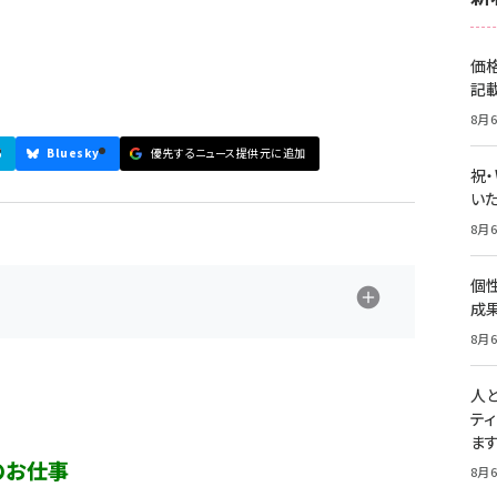
価
記
8月6
5
Bluesky
優先するニュース提供元に追加
祝
いた
8月6
個
成
8月6
人
テ
ま
のお仕事
8月6