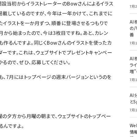
開設当初からイラストレーターのBowさんによるイラス
7月2
掲載しているのですが、今年は一年かけて、これまでに
A
たイラストを一か月ずつ、順番に登場させるつもりで
の
7月から始まったので、今は3枚目ですね。あと、カレン
善
も作るんですよ。同じくBowさんのイラストを使ったカ
7月1
ダーです。これは、ウェブサイトでプレゼントキャンペー
AI
やるので、ぜひ、応募してください。
ライ
増
も、7月にはトップページの週末バージョンというのを
7月1
A
とS
7月1
曜の夕方から月曜の朝まで、ウェブサイトのトップペー
るんですよ。
W
情報