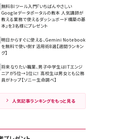
無料BIツール入門『いちばんやさしい
Googleデータポータルの教本 人気講師が
教える業務で使えるダッシュボード構築の基
本』を3名様にプレゼント
明日からすぐに使える、Gemini Notebook
を無料で使い倒す活用術8選【週間ランキン
グ】
将来なりたい職業、男子中学生はITエンジ
ニアが5位→1位に！ 高校生は男女とも公務
員がトップ【ソニー生命調べ】
人気記事ランキングをもっと見る
者プレゼント