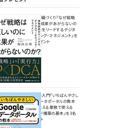
成果を生む組織づくり『なぜ戦略
は正しいのに成果があがらないの
か？ 事業成長をリードするデジタ
ルマーケティング・マネジメント』を
3名様にプレゼント
10:00
無料BIツール入門『いちばんやさし
いGoogleデータポータルの教本
人気講師が教える業務で使える
ダッシュボード構築の基本』を3名
様にプレゼント
7月31日 10:00