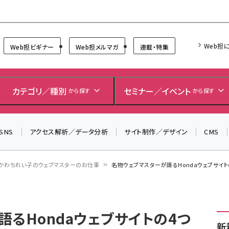
Forum
Web担
Web担ビギナー
Web担メルマガ
連載・特集
＼ 8月27日開催、申し込み受付中！ ／
生成AIをマーケティング等に活用するための考え方を学べ
カテゴリ／種別
セミナー／イベント
から探す
から探す
るセミナーイベント「生成AI × マーケティング フォーラム
2026」開催！
SNS
アクセス解析／データ分析
サイト制作／デザイン
CMS
▼申し込みはこちらから▼
かわちれい子のウェブマスターのお仕事
名物ウェブマスターが語るHondaウェブサイ
るHondaウェブサイトの4つ
新