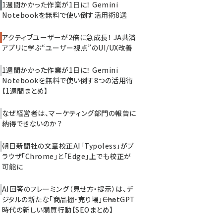
1週間かかった作業が1日に！ Gemini
Notebookを無料で使い倒す活用術8選
アクティブユーザーが2倍に急成長！ JA共済
アプリに学ぶ“ユーザー視点”のUI/UX改善
1週間かかった作業が1日に！ Gemini
Notebookを無料で使い倒す8つの活用術
【1週間まとめ】
なぜ経営者は、マーケティング部門の報告に
納得できないのか？
朝日新聞社の文章校正AI「Typoless」がブ
ラウザ「Chrome」と「Edge」上でも校正が
可能に
AI回答のフレーミング（見せ方・提示）は、デ
ジタルの新たな「商品棚・売り場」――ChatGPT
時代の新しい購買行動【SEOまとめ】