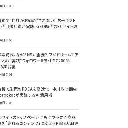
8日 7:05
I検索で“自社がお勧め”されない！ お米ギフト
八代目儀兵衛が実践、GEO時代のECサイト改
6日 7:05
検索時代、なぜSNSが重要？ フジドリームエア
ンズが実践“フォロワー6倍・UGC200％
”の舞台裏
4日 7:05
I分析で施策のPDCAを高速化！ 中川政七商店
procketが実践するAI活用術
0日 7:05
ebサイトのトップページはもはや不要？ 商品
を「売れるコンテンツ」に変えるPIM/DAM連