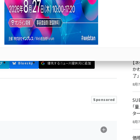
ージェントの専門家に聞いた
成
リエイティブ」「運用体制」の三位一体オペレーションが
果
ジ
プ
8月7
【ネ
ブ
Bluesky
優先するニュース提供元に追加
かわ
了
8月7
S
Sponsored
「
タ
8月7
価