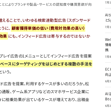
7月1
ることによりブランドや製品・サービスの認知度や購買意欲が向
A
増えることで、いわゆる検索連動型広告（スポンサード
とS
7月1
うに、
顧客獲得単価の低い（費用対効果の高い）
効果
にも、インフィード広告は寄与するのではないか
W
情報
携
スプレイ広告の1メニューとしてインフィード広告を提案
7月8
をベースにターゲティングをはじめとする複数の手法を
E
という。
向
6月3
ード広告を提案、利用するケースが多いのだろうか。松
の通販、ゲーム系アプリなどのスマホサービス企業に
A
々に相乗効果が出ているケースが増えており、出稿金
Bt
6月2