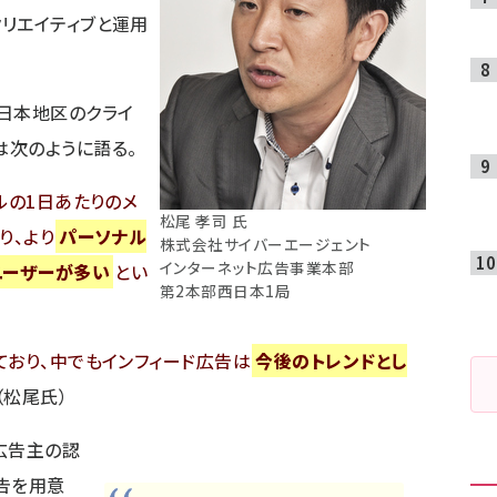
リエイティブと運用
日本地区のクライ
は次のように語る。
ルの1日あたりのメ
松尾 孝司 氏
り、より
パーソナル
株式会社サイバーエージェント
インターネット広告事業本部
ユーザーが多い
とい
第2本部西日本1局
ており、中でもインフィード広告は
今後のトレンドとし
（松尾氏）
広告主の認
告を用意