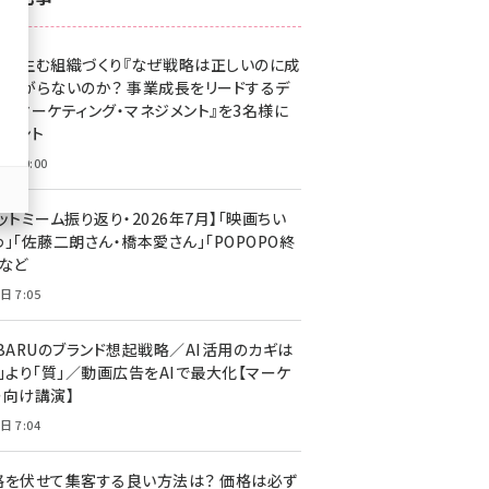
z世代 (1623)
果を生む組織づくり『なぜ戦略は正しいのに成
meo (1277)
があがらないのか？ 事業成長をリードするデ
llmo (1166)
タルマーケティング・マネジメント』を3名様に
レゼント
日 10:00
ットミーム振り返り・2026年7月】「映画ちい
」「佐藤二朗さん・橋本愛さん」「POPOPO終
」など
日 7:05
UBARUのブランド想起戦略／AI活用のカギは
量」より「質」／動画広告をAIで最大化【マーケ
ー向け講演】
日 7:04
格を伏せて集客する良い方法は？ 価格は必ず