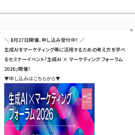
Forum
Web担
Web担ビギナー
Web担メルマガ
連載・特集
＼ 8月27日開催、申し込み受付中！ ／
生成AIをマーケティング等に活用するための考え方を学べ
カテゴリ／種別
セミナー／イベント
から探す
から探す
るセミナーイベント「生成AI × マーケティング フォーラム
2026」開催！
SNS
アクセス解析／データ分析
サイト制作／デザイン
CMS
▼申し込みはこちらから▼
への訴求の切り札「インフィード広告」のコツを、サイバーエージェントの専門家に聞いた
求の切り札「インフィード広告」
新