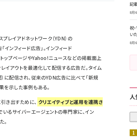
記
8月6
祝
いた
ィスプレイアドネットワーク（YDN）の
8月6
「インフィード広告」。インフィード
NのトップページやYahoo!ニュースなどの掲載面上
レイアウトを最適化して配信する広告だ。タイム
間）に配信され、従来のYDN広告に比べて「
新規
効果を示した事例もある。
人
引き出すために、
クリエイティブと運用を連携さ
でいるサイバーエージェントの専門家に、イン
た。