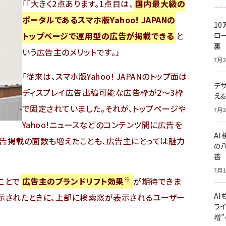
「
大きく2点あります。1点目は、
国内最大級の
ポータルであるスマホ版Yahoo! JAPANの
10
トップページで運用型の広告が掲載できる
と
ロー
裏
いう広告主のメリットです。
7月2
従来は、スマホ版Yahoo! JAPANのトップ面は
デ
ディスプレイ広告出稿可能な広告枠が2～3枠
え
で固定されていました。それが、トップページや
7月2
Yahoo!ニュースなどのコンテンツ間に広告を
A
広告掲載の面数も増えたことも、広告主にとっては魅力
の
善
7月1
※
ことで
広告主のブランドリフト効果
が期待できま
AI
告が表示されたときに、上部に検索窓が表示されるユーザー
ライ
増