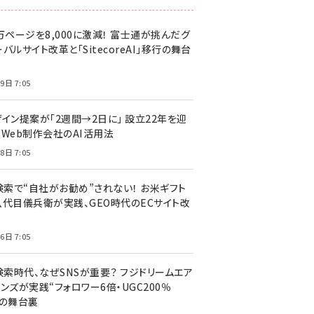
万ページを8,000に激減！ 富士通が挑んだグ
バルサイト改革と「SitecoreAI」移行の舞台
9日 7:05
ザイン提案が「2週間→2日に」 設立22年を迎
るWeb制作会社のAI活用法
8日 7:05
I検索で“自社がお勧め”されない！ お米ギフト
八代目儀兵衛が実践、GEO時代のECサイト改
6日 7:05
検索時代、なぜSNSが重要？ フジドリームエア
ンズが実践“フォロワー6倍・UGC200％
”の舞台裏