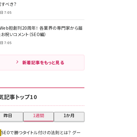
載すべき？
日 7:05
・Web担創刊20周年！ 各業界の専門家から届
お祝いコメント（SEO編）
日 7:05
新着記事をもっと見る
気記事トップ10
昨日
1週間
1か月
SEOで勝つタイトル付けの法則とは？ グー