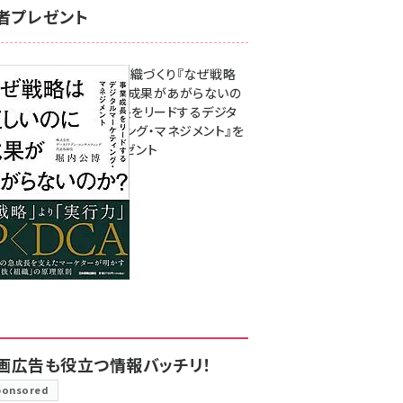
者プレゼント
成果を生む組織づくり『なぜ戦略
は正しいのに成果があがらないの
か？ 事業成長をリードするデジタ
ルマーケティング・マネジメント』を
3名様にプレゼント
8月7日 10:00
画広告も役立つ情報バッチリ！
ponsored