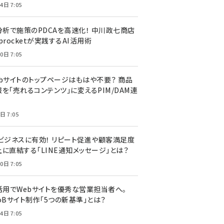
4日 7:05
I分析で施策のPDCAを高速化！ 中川政七商店
procketが実践するAI活用術
0日 7:05
ebサイトのトップページはもはや不要？ 商品
を「売れるコンテンツ」に変えるPIM/DAM連
日 7:05
Cビジネスに有効！ リピート促進や顧客満足度
上に直結する「LINE通知メッセージ」とは？
0日 7:05
I活用でWebサイトを優秀な営業担当者へ。
oBサイト制作「5つの新基準」とは？
4日 7:05