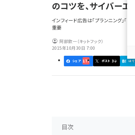
のコツを、サイバーエ
ず
インフィード広告は「プランニング」「ク
重要
阿部欽一（キットフック）
2015年10月30日 7:00
177
30
シェア
ポスト
はて
目次