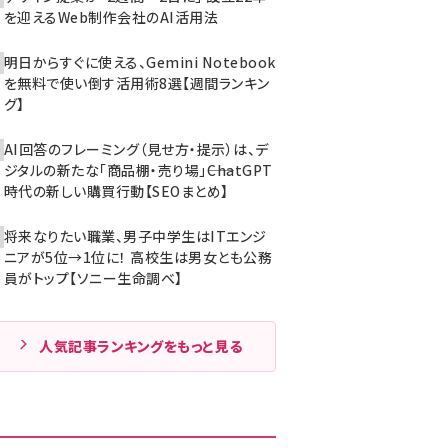
を迎えるWeb制作会社のAI活用法
明日からすぐに使える、Gemini Notebook
を無料で使い倒す活用術8選【週間ランキン
グ】
AI回答のフレーミング（見せ方・提示）は、デ
ジタルの新たな「商品棚・売り場」――ChatGPT
時代の新しい購買行動【SEOまとめ】
将来なりたい職業、男子中学生はITエンジ
ニアが5位→1位に！ 高校生は男女とも公務
員がトップ【ソニー生命調べ】
人気記事ランキングをもっと見る