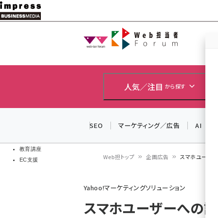
メ
イ
Web担当者
Web担当者
ン
EC担当者
コ
製品導入
ン
企業IT
ソフト開発
テ
人気／注目
から探す
IoT・AI
ン
DCクラウド
研究・調査
ツ
SEO
マーケティング／広告
AI
エネルギー
に
ドローン
移
教育講座
Web担トップ
企画広告
スマホユーザー
EC支援
動
パ
Yahoo!マーケティングソリューション
ン
スマホユーザーへの訴
く