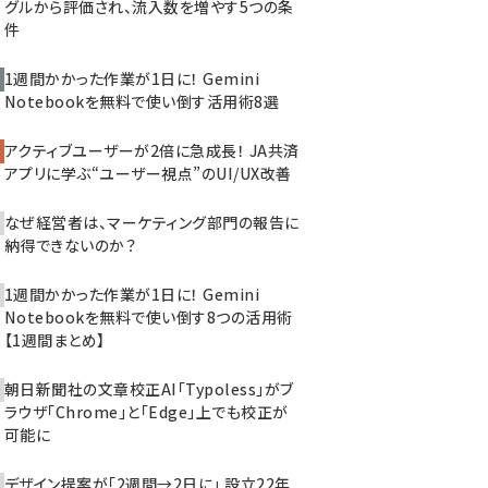
グルから評価され、流入数を増やす5つの条
件
1週間かかった作業が1日に！ Gemini
Notebookを無料で使い倒す活用術8選
アクティブユーザーが2倍に急成長！ JA共済
アプリに学ぶ“ユーザー視点”のUI/UX改善
なぜ経営者は、マーケティング部門の報告に
納得できないのか？
1週間かかった作業が1日に！ Gemini
Notebookを無料で使い倒す8つの活用術
【1週間まとめ】
朝日新聞社の文章校正AI「Typoless」がブ
ラウザ「Chrome」と「Edge」上でも校正が
可能に
デザイン提案が「2週間→2日に」 設立22年