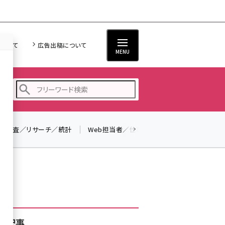
について
広告出稿について
MENU
調査／リサーチ／統計
Web担当者／仕事
法律／標準規格
seo (3528)
ai (2811)
youtube (2439)
note (2315)
セミナー (2308)
着記事