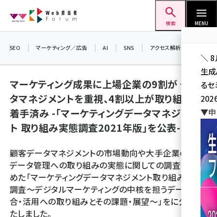
メ
Web担当者Forum
イ
検索
MENU
ン
コ
SEO
マーケティング／広告
AI
SNS
アクセス解析／データ分析
＼ 
ン
生成
テ
マーケティング成果に上場企業の9割が デー
るセ
ン
タマネジメントを重視、4割以上が取り組みに
202
ツ
seo (3536)
着手済み -「マーケティングデータマネジメン
▼申
に
ト 取り組み実態調査2021年版」を公表-
ai (2818)
移
動
youtube (2444)
顧客データマネジメントの市場動向や大手企業の顧客
note (2320)
データ管理への取り組みの実態に関しての調査をまと
めた「マーケティングデータマネジメント取り組み実態
セミナー (2313)
調査〜デジタルマーケティングの中核を担うデータ統
z世代 (1629)
合・活用への取り組みとその課題・展望〜」をに公開い
たしました。
meo (1279)