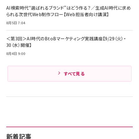
￥4,857
ド付き USB PD対応 シリコン素材採用 iPhone
AI検索時代“選ばれるブランド”はどう作る？／生成AI時代に求め
Amazonランキングをもっと見る
17 / 16 / 15 / Galaxy iPad Pro MacBook
￥1,890
られる次世代Web制作フロー【Web担当者向け講演】
Pro/Air 各種対応 (1.8m ミッドナイトブラック)
Amazonランキングをもっと見る
8月5日 7:04
Amazonランキングをもっと見る
＜第3回＞AI時代のBtoBマーケティング実践講座【9/29（火）・
30（水）開催】
8月4日 9:00
すべて見る
新着記事