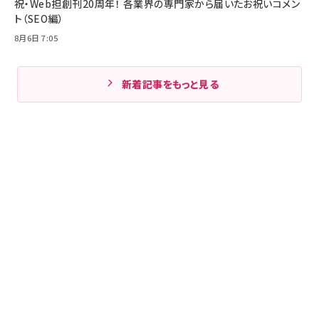
祝・Web担創刊20周年！ 各業界の専門家から届いたお祝いコメン
ト（SEO編）
8月6日 7:05
新着記事をもっと見る