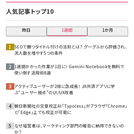
人気記事トップ10
昨日
1週間
1か月
SEOで勝つタイトル付けの法則とは？ グーグルから評価され、
流入数を増やす5つの条件
1週間かかった作業が1日に！ Gemini Notebookを無料で
使い倒す活用術8選
アクティブユーザーが2倍に急成長！ JA共済アプリに学
ぶ“ユーザー視点”のUI/UX改善
朝日新聞社の文章校正AI「Typoless」がブラウザ「Chrome」
と「Edge」上でも校正が可能に
なぜ経営者は、マーケティング部門の報告に納得できないの
か？