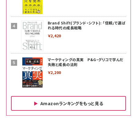
Brand Shift(ブランド・シフト): 「信頼」で選ば
れる時代の成長戦略
￥2,420
マーケティングの真実 P&G・グリコで学んだ
失敗と成長の法則
￥2,200
Amazonランキングをもっと見る
Amazon ビジネス・経済関連書籍 の売れ筋ランキン
Amazon 家電＆カメラ の売れ筋ランキング
Amazon パソコン・周辺機器 の売れ筋ランキング
グ
更新日時：2026/06/26 19:00
更新日時：2026/06/26 19:00
更新日時：2026/06/26 19:00