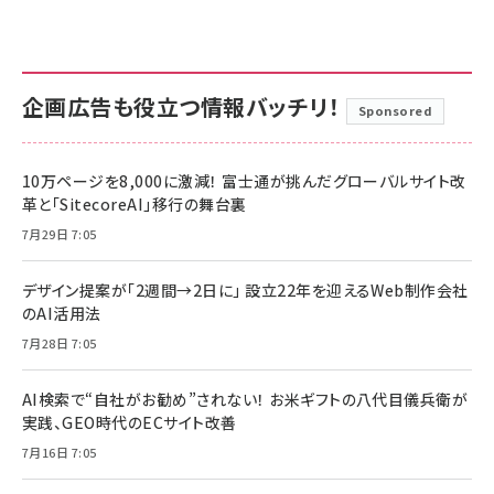
企画広告も役立つ情報バッチリ！
Sponsored
10万ページを8,000に激減！ 富士通が挑んだグローバルサイト改
革と「SitecoreAI」移行の舞台裏
7月29日 7:05
デザイン提案が「2週間→2日に」 設立22年を迎えるWeb制作会社
のAI活用法
7月28日 7:05
AI検索で“自社がお勧め”されない！ お米ギフトの八代目儀兵衛が
実践、GEO時代のECサイト改善
7月16日 7:05