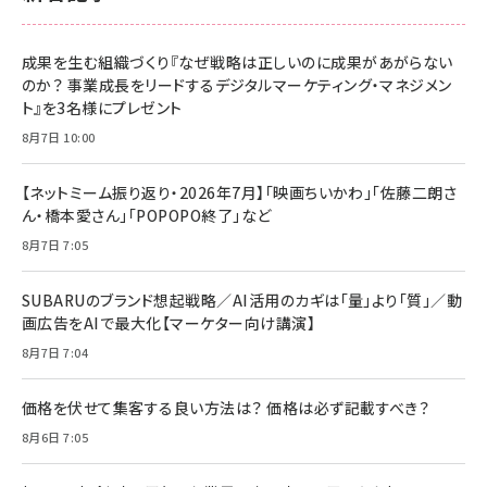
成果を生む組織づくり『なぜ戦略は正しいのに成果があがらない
のか？ 事業成長をリードするデジタルマーケティング・マネジメン
ト』を3名様にプレゼント
8月7日 10:00
【ネットミーム振り返り・2026年7月】「映画ちいかわ」「佐藤二朗さ
ん・橋本愛さん」「POPOPO終了」など
8月7日 7:05
SUBARUのブランド想起戦略／AI活用のカギは「量」より「質」／動
画広告をAIで最大化【マーケター向け講演】
8月7日 7:04
価格を伏せて集客する良い方法は？ 価格は必ず記載すべき？
8月6日 7:05