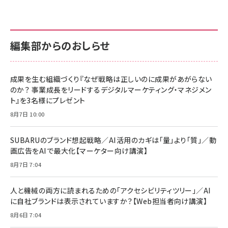
anan(アンアン)2026/07/01号 No.2501[魅せる
KIOXIA(キオクシア) 旧東芝メモリ microSD
KIOXIA(キオクシア) 旧東芝メモリ microSD
カラダ2026／宮舘涼太]
128GB UHS-I Class10 (最大読出速度
128GB UHS-I Class10 (最大読出速度
100MB/s) Nintendo Switch動作確認済 国内
100MB/s) Nintendo Switch動作確認済 国内
￥880
サポート正規品 メーカー保証5年 KLMEA128G
サポート正規品 メーカー保証5年 KLMEA128G
￥2,680
￥2,680
編集部からのおしらせ
anan(アンアン)2026/06/24号 No.2500増刊
スペシャルエディション[王道エンタメの矜持／
NIMASO ガラスフィルム iPhone 17 用 保護フィ
Amazon eギフトカード - Amazonロゴ - クラ
BTS]
ルム 強化ガラス 耐衝撃 高透過率 指紋防止 貼りや
シック
すい ガイド枠付き いPhone17 (6.3インチ) 対応
成果を生む組織づくり『なぜ戦略は正しいのに成果があがらない
￥1,100
￥5,000
2枚セット DSP25F1698
のか？ 事業成長をリードするデジタルマーケティング・マネジメン
￥1,599
ト』を3名様にプレゼント
anan(アンアン)2026/07/08号 No.2502[2026
Anker PowerLine III Flow USB-C & USB-C
年後半、あなたの恋と運命／山田涼介]
【New】Amazon Fire TV Stick HD | 手軽にスト
ケーブル Anker絡まないケーブル 240W 結束バン
8月7日 10:00
リーミングをはじめよう | ストリーミングメディアプ
ド付き USB PD対応 シリコン素材採用 iPhone
￥880
レイヤー
17 / 16 / 15 / Galaxy iPad Pro MacBook
￥1,890
Pro/Air 各種対応 (1.8m ミッドナイトブラック)
SUBARUのブランド想起戦略／AI活用のカギは「量」より「質」／動
￥6,980
画広告をAIで最大化【マーケター向け講演】
ママ投資家が育休中に１億貯めた株式投資
アサヒ飲料 モンスター エナジー 355ml×24本
￥1,870
8月7日 7:04
Anker Soundcore P31i (Bluetooth 6.1) 【完
￥4,192
全ワイヤレスイヤホン/アクティブノイズキャンセリ
ング/マルチポイント接続 / 最大50時間再生 / PSE
人と機械の両方に読まれるための「アクセシビリティツリー」／AI
組織の成果を最大化する ルールのデザイン
技術基準適合】ブラック
￥5,990
サッポロ 生ビール 黒ラベル 350ml 缶 24本 ビー
に自社ブランドは表示されていますか？【Web担当者向け講演】
￥1,980
ル ケース買い【6/30応募〆切! 黒ラベルビヤセラー
8月6日 7:04
キャンペーン】
Anker PowerLine III Flow USB-C & USB-C
ケーブル Anker絡まないケーブル 240W 結束バン