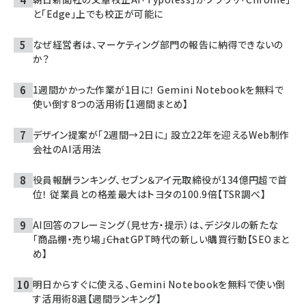
と「Edge」上でも校正が可能に
なぜ経営者は、マーケティング部門の報告に納得できないの
か？
1週間かかった作業が1日に！ Gemini Notebookを無料で
使い倒す8つの活用術【1週間まとめ】
デザイン提案が「2週間→2日に」 設立22年を迎えるWeb制作
会社のAI活用法
役員報酬ランキング、セブン＆アイ元取締役が134億円超で首
位！ 従業員との格差最大はトヨタの100.9倍【TSR調べ】
AI回答のフレーミング（見せ方・提示）は、デジタルの新たな
「商品棚・売り場」――ChatGPT時代の新しい購買行動【SEOまと
め】
明日からすぐに使える、Gemini Notebookを無料で使い倒
す活用術8選【週間ランキング】