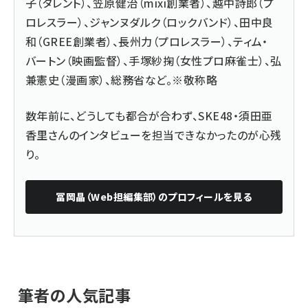
子（タレント）、笠原健治（mixi創業者）、越中詩郎（プ
ロレスラー）、ジャンヌダルク（ロックバンド）、田中良
和（GREE創業者）、長州力（プロレスラー）、ティム・
バートン（映画監督）、手塚紗掬（女性プロ麻雀士）、弘
兼憲史（漫画家）、総務省など。※敬称略
数年前に、どうしても都合が合わず、SKE48・須田亜
香里さんのインタビューを担当できなかったのが心残
り。
冨岡晶（Web担編集部）
のプロフィールを見る
筆者の人気記事