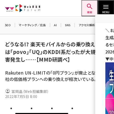
メ
Web担当者Forum
イ
検索
MENU
ン
コ
SEO
マーケティング／広告
AI
SNS
アクセス解析／データ分析
＼ 
ン
生成
テ
どうなる!? 楽天モバイルからの乗り換え、人気
るセ
ン
は「povo」「UQ」のKDDI系だったが大規模障
202
ツ
seo (3532)
害発生し……【MMD研調べ】
▼申
に
ai (2814)
移
Rakuten UN-LIMITの「0円プラン」が廃止となり、他
動
youtube (2441)
社の低価格プランへの乗り換えが相次いでいる。
note (2317)
冨岡晶（Web担編集部）
セミナー (2310)
2022年7月5日 8:00
z世代 (1623)
meo (1277)