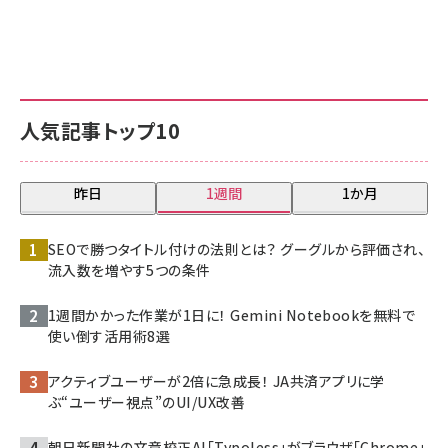
人気記事トップ10
昨日
1週間
1か月
SEOで勝つタイトル付けの法則とは？ グーグルから評価され、
流入数を増やす5つの条件
1週間かかった作業が1日に！ Gemini Notebookを無料で
使い倒す活用術8選
アクティブユーザーが2倍に急成長！ JA共済アプリに学
ぶ“ユーザー視点”のUI/UX改善
朝日新聞社の文章校正AI「Typoless」がブラウザ「Chrome」