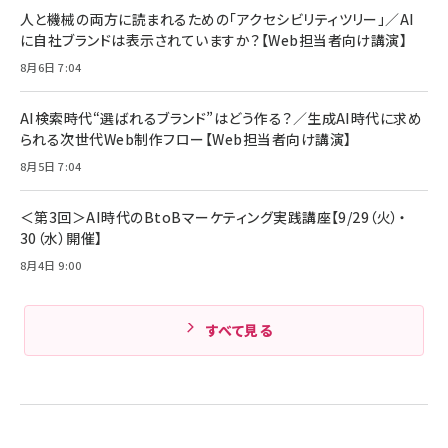
ング/マルチポイント接続 / 最大50時間再生 / PSE
人と機械の両方に読まれるための「アクセシビリティツリー」／AI
組織の成果を最大化する ルールのデザイン
技術基準適合】ブラック
￥5,990
サッポロ 生ビール 黒ラベル 350ml 缶 24本 ビー
に自社ブランドは表示されていますか？【Web担当者向け講演】
￥1,980
ル ケース買い【6/30応募〆切! 黒ラベルビヤセラー
8月6日 7:04
キャンペーン】
Anker PowerLine III Flow USB-C & USB-C
ケーブル Anker絡まないケーブル 240W 結束バン
￥4,857
ド付き USB PD対応 シリコン素材採用 iPhone
AI検索時代“選ばれるブランド”はどう作る？／生成AI時代に求め
Amazonランキングをもっと見る
17 / 16 / 15 / Galaxy iPad Pro MacBook
￥1,890
られる次世代Web制作フロー【Web担当者向け講演】
Pro/Air 各種対応 (1.8m ミッドナイトブラック)
Amazonランキングをもっと見る
8月5日 7:04
Amazonランキングをもっと見る
＜第3回＞AI時代のBtoBマーケティング実践講座【9/29（火）・
30（水）開催】
8月4日 9:00
すべて見る