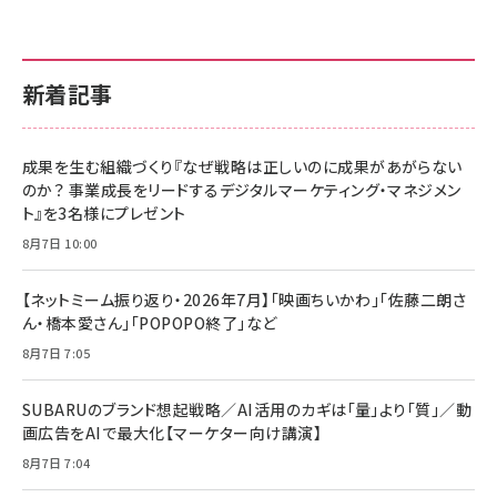
新着記事
成果を生む組織づくり『なぜ戦略は正しいのに成果があがらない
のか？ 事業成長をリードするデジタルマーケティング・マネジメン
ト』を3名様にプレゼント
8月7日 10:00
【ネットミーム振り返り・2026年7月】「映画ちいかわ」「佐藤二朗さ
ん・橋本愛さん」「POPOPO終了」など
8月7日 7:05
SUBARUのブランド想起戦略／AI活用のカギは「量」より「質」／動
画広告をAIで最大化【マーケター向け講演】
8月7日 7:04