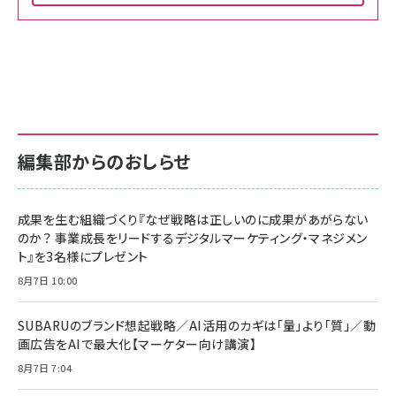
Amazon ビジネス・経済関連書籍 の売れ筋ランキン
Amazon 家電＆カメラ の売れ筋ランキング
Amazon パソコン・周辺機器 の売れ筋ランキング
グ
更新日時：2026/06/26 19:00
更新日時：2026/06/26 19:00
更新日時：2026/06/26 19:00
anan(アンアン)2026/07/01号 No.2501[魅せる
KIOXIA(キオクシア) 旧東芝メモリ microSD
KIOXIA(キオクシア) 旧東芝メモリ microSD
カラダ2026／宮舘涼太]
128GB UHS-I Class10 (最大読出速度
128GB UHS-I Class10 (最大読出速度
100MB/s) Nintendo Switch動作確認済 国内
100MB/s) Nintendo Switch動作確認済 国内
￥880
サポート正規品 メーカー保証5年 KLMEA128G
サポート正規品 メーカー保証5年 KLMEA128G
￥2,680
￥2,680
編集部からのおしらせ
anan(アンアン)2026/06/24号 No.2500増刊
スペシャルエディション[王道エンタメの矜持／
NIMASO ガラスフィルム iPhone 17 用 保護フィ
Amazon eギフトカード - Amazonロゴ - クラ
BTS]
ルム 強化ガラス 耐衝撃 高透過率 指紋防止 貼りや
シック
すい ガイド枠付き いPhone17 (6.3インチ) 対応
成果を生む組織づくり『なぜ戦略は正しいのに成果があがらない
￥1,100
￥5,000
2枚セット DSP25F1698
のか？ 事業成長をリードするデジタルマーケティング・マネジメン
￥1,599
ト』を3名様にプレゼント
anan(アンアン)2026/07/08号 No.2502[2026
Anker PowerLine III Flow USB-C & USB-C
年後半、あなたの恋と運命／山田涼介]
【New】Amazon Fire TV Stick HD | 手軽にスト
ケーブル Anker絡まないケーブル 240W 結束バン
8月7日 10:00
リーミングをはじめよう | ストリーミングメディアプ
ド付き USB PD対応 シリコン素材採用 iPhone
￥880
レイヤー
17 / 16 / 15 / Galaxy iPad Pro MacBook
￥1,890
Pro/Air 各種対応 (1.8m ミッドナイトブラック)
SUBARUのブランド想起戦略／AI活用のカギは「量」より「質」／動
￥6,980
画広告をAIで最大化【マーケター向け講演】
ママ投資家が育休中に１億貯めた株式投資
アサヒ飲料 モンスター エナジー 355ml×24本
￥1,870
8月7日 7:04
Anker Soundcore P31i (Bluetooth 6.1) 【完
￥4,192
全ワイヤレスイヤホン/アクティブノイズキャンセリ