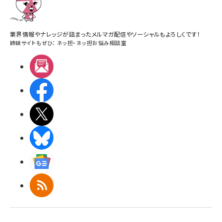
業界情報やナレッジが詰まったメルマガ配信やソーシャルもよろしくです！
姉妹サイトもぜひ：
ネッ担
・
ネッ担お悩み相談室
メルマガ
Facebook
X(エックス)
BlueSky
Googleニュース
RSS