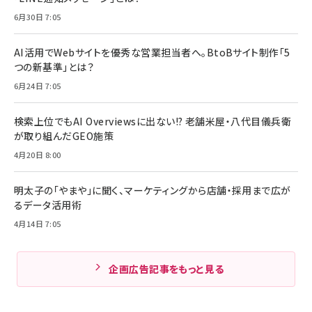
6月30日 7:05
AI活用でWebサイトを優秀な営業担当者へ。BtoBサイト制作「5
つの新基準」とは？
6月24日 7:05
検索上位でもAI Overviewsに出ない!? 老舗米屋・八代目儀兵衛
が取り組んだGEO施策
4月20日 8:00
明太子の「やまや」に聞く、マーケティングから店舗・採用まで広が
るデータ活用術
4月14日 7:05
企画広告記事をもっと見る