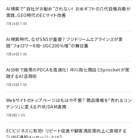
AI検索で“自社がお勧め”されない！ お米ギフトの八代目儀兵衛が
実践、GEO時代のECサイト改善
7月16日 7:05
AI検索時代、なぜSNSが重要？ フジドリームエアラインズが実
践“フォロワー6倍・UGC200％増”の舞台裏
7月14日 7:05
AI分析で施策のPDCAを高速化！ 中川政七商店とSprocketが実
践するAI活用術
7月10日 7:05
Webサイトのトップページはもはや不要？ 商品情報を「売れるコン
テンツ」に変えるPIM/DAM連携
7月8日 7:05
ECビジネスに有効！ リピート促進や顧客満足度向上に直結する
「LINE通知メッセージ」とは？