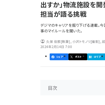
出すか」物流施設を開
ず
担当が語る挑戦
デジマのキャリアを掘り下げる連載。今
事のマイルールを聞いた。
久保 佳那
[執筆]
,
小沢トモノリ
[撮影]
,
2024年2月14日 7:00
シェア
ポスト
はてブ
目次