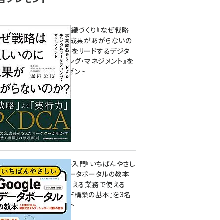
成果を生む組織づくり『なぜ戦略
は正しいのに成果があがらないの
か？ 事業成長をリードするデジタ
ルマーケティング・マネジメント』を
3名様にプレゼント
10:00
無料BIツール入門『いちばんやさし
いGoogleデータポータルの教本
人気講師が教える業務で使える
ダッシュボード構築の基本』を3名
様にプレゼント
7月31日 10:00