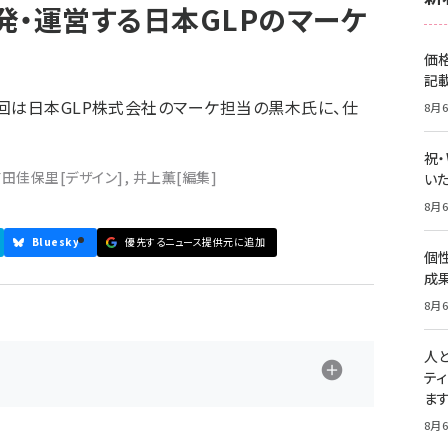
発・運営する日本GLPのマーケ
価
記
回は日本GLP株式会社のマーケ担当の黒木氏に、仕
8月6
祝
前田佳保里
[デザイン]
,
井上薫
[編集]
いた
8月6
Bluesky
優先するニュース提供元に追加
個
成
8月6
人
テ
ま
8月6