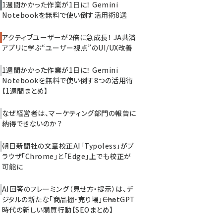
1週間かかった作業が1日に！ Gemini
Notebookを無料で使い倒す活用術8選
アクティブユーザーが2倍に急成長！ JA共済
アプリに学ぶ“ユーザー視点”のUI/UX改善
1週間かかった作業が1日に！ Gemini
Notebookを無料で使い倒す8つの活用術
【1週間まとめ】
なぜ経営者は、マーケティング部門の報告に
納得できないのか？
朝日新聞社の文章校正AI「Typoless」がブ
ラウザ「Chrome」と「Edge」上でも校正が
可能に
AI回答のフレーミング（見せ方・提示）は、デ
ジタルの新たな「商品棚・売り場」――ChatGPT
時代の新しい購買行動【SEOまとめ】