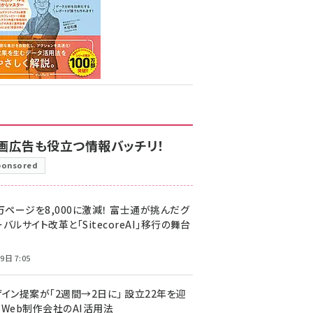
画広告も役立つ情報バッチリ！
ponsored
万ページを8,000に激減！ 富士通が挑んだグ
バルサイト改革と「SitecoreAI」移行の舞台
9日 7:05
ザイン提案が「2週間→2日に」 設立22年を迎
るWeb制作会社のAI活用法