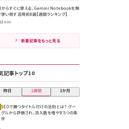
からすぐに使える、Gemini Notebookを無
で使い倒す活用術8選【週間ランキング】
日 8:00
新着記事をもっと見る
気記事トップ10
昨日
1週間
1か月
SEOで勝つタイトル付けの法則とは？ グー
グルから評価され、流入数を増やす5つの条
件