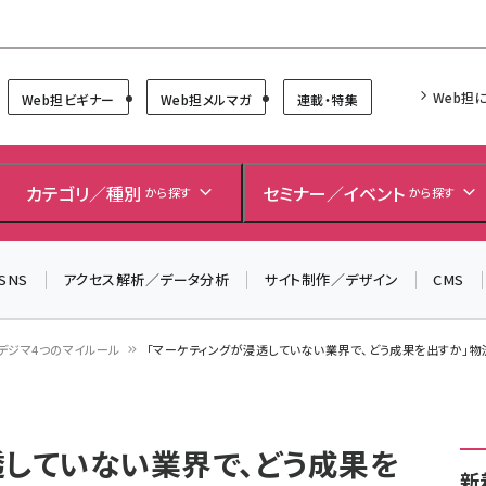
Forum
Web担
Web担ビギナー
Web担メルマガ
連載・特集
＼ 読者アンケートにご協力ください ／
7月24日で創刊20周年。ご回答者には抽選でプレゼントを
カテゴリ／種別
セミナー／イベント
から探す
から探す
差し上げます！
▼アンケートページはこちらから▼
SNS
アクセス解析／データ分析
サイト制作／デザイン
CMS
デジマ4つのマイルール
「マーケティングが浸透していない業界で、どう成果を出すか」
透していない業界で、どう成果を
新