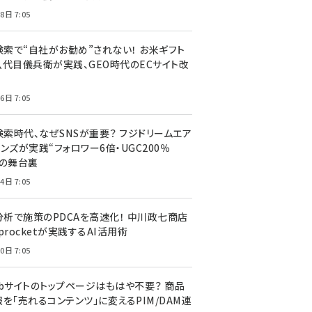
8日 7:05
I検索で“自社がお勧め”されない！ お米ギフト
八代目儀兵衛が実践、GEO時代のECサイト改
6日 7:05
検索時代、なぜSNSが重要？ フジドリームエア
ンズが実践“フォロワー6倍・UGC200％
”の舞台裏
4日 7:05
I分析で施策のPDCAを高速化！ 中川政七商店
procketが実践するAI活用術
0日 7:05
ebサイトのトップページはもはや不要？ 商品
を「売れるコンテンツ」に変えるPIM/DAM連