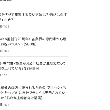
z世代 (1622)
格を伏せて集客する良い方法は？ 価格は必ず
meo (1275)
載すべき？
llmo (1161)
日 7:05
・Web担創刊20周年！ 各業界の専門家から届
お祝いコメント（SEO編）
日 7:05
性・専門性・熱量が光る！ 社員が主役となって
果を上げているSNS好事例
日 7:05
と機械の両方に読まれるための「アクセシビリ
ィツリー」／AIに自社ブランドは表示されてい
すか？【Web担当者向け講演】
日 7:04