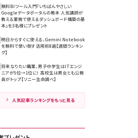
無料BIツール入門『いちばんやさしい
Googleデータポータルの教本 人気講師が
教える業務で使えるダッシュボード構築の基
本』を3名様にプレゼント
明日からすぐに使える、Gemini Notebook
を無料で使い倒す活用術8選【週間ランキン
グ】
将来なりたい職業、男子中学生はITエンジ
ニアが5位→1位に！ 高校生は男女とも公務
員がトップ【ソニー生命調べ】
人気記事ランキングをもっと見る
者プレゼント