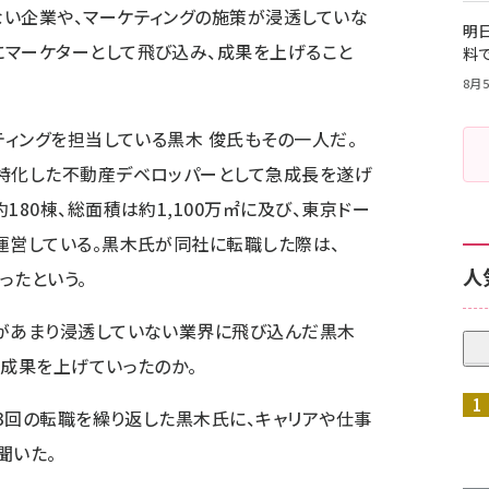
ない企業や、マーケティングの施策が浸透していな
明日
にマーケターとして飛び込み、成果を上げること
料
8月5
ケティングを担当している黒木 俊氏もその一人だ。
に特化した不動産デベロッパーとして急成長を遂げ
180棟、総面積は約1,100万㎡に及び、東京ドー
運営している。黒木氏が同社に転職した際は、
人
ったという。
グがあまり浸透していない業界に飛び込んだ黒木
て成果を上げていったのか。
、3回の転職を繰り返した黒木氏に、キャリアや仕事
聞いた。