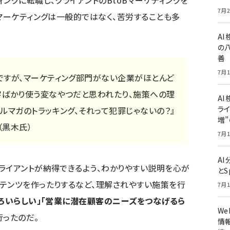
ングに転職し、クライアントのBtoBマーケティングを
7月2
Bマーケティングは一般的ではなく、苦労することも多
A
の
善
7月1
ですが、マーケティング部門がない企業がほとんど
字ばかり使う変なやつだと思われたり、施策への理
AI
ライ
ルマガのトラッキング、それって犯罪じゃないの？』
増
（黒木氏）
7月1
A
ライアントが納得できるよう、わかりやすい説明を心が
とS
テンツを作ったりするなど、理解されやすい施策を行
7月1
ろいらしい」「営業に潜在顧客のニーズをつなげるら
W
行ったのだ。
情報