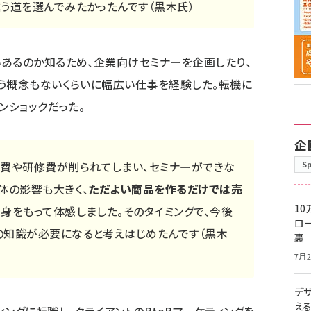
う道を選んでみたかったんです（黒木氏）
いあるのか知るため、企業向け
セミナー
を企画したり、
う概念もないくらいに幅広い仕事を経験した。転機に
ンショックだった。
企
S
張費や研修費が削られてしまい、
セミナー
ができな
体の影響も大きく、
ただよい商品を作るだけでは売
10
、身をもって体感しました。そのタイミングで、今後
ロー
の知識が必要になると考えはじめたんです（黒木
裏
7月2
デ
え