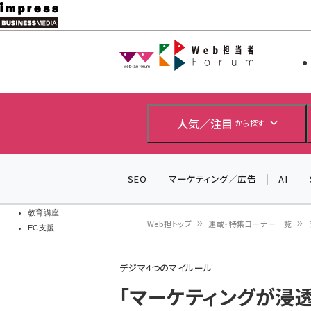
メ
イ
Web担当者
Web担当者
ン
EC担当者
コ
製品導入
ン
企業IT
ソフト開発
テ
人気／注目
から探す
IoT・AI
ン
DCクラウド
研究・調査
ツ
SEO
マーケティング／広告
AI
エネルギー
に
ドローン
移
教育講座
Web担トップ
連載・特集コーナー一覧
EC支援
動
パ
デジマ4つのマイルール
ン
「マーケティングが浸
く