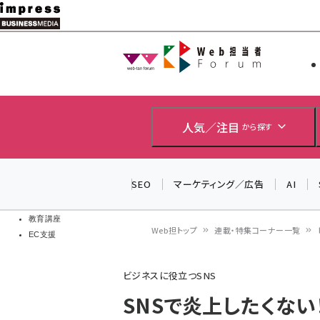
メ
イ
Web担当者
Web担当者
ン
EC担当者
コ
製品導入
ン
企業IT
ソフト開発
テ
人気／注目
から探す
IoT・AI
ン
DCクラウド
研究・調査
ツ
SEO
マーケティング／広告
AI
エネルギー
に
ドローン
移
教育講座
Web担トップ
連載・特集コーナー一覧
EC支援
動
パ
ビジネスに役立つSNS
ン
SNSで炎上したくない
く