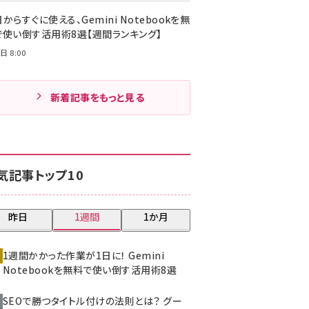
からすぐに使える、Gemini Notebookを無
で使い倒す活用術8選【週間ランキング】
日 8:00
新着記事をもっと見る
気記事トップ10
昨日
1週間
1か月
1週間かかった作業が1日に！ Gemini
Notebookを無料で使い倒す活用術8選
SEOで勝つタイトル付けの法則とは？ グー