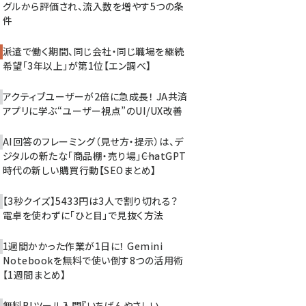
グルから評価され、流入数を増やす5つの条
件
派遣で働く期間、同じ会社・同じ職場を継続
希望「3年以上」が第1位【エン調べ】
アクティブユーザーが2倍に急成長！ JA共済
アプリに学ぶ“ユーザー視点”のUI/UX改善
AI回答のフレーミング（見せ方・提示）は、デ
ジタルの新たな「商品棚・売り場」――ChatGPT
時代の新しい購買行動【SEOまとめ】
【3秒クイズ】5433円は3人で割り切れる？
電卓を使わずに「ひと目」で見抜く方法
1週間かかった作業が1日に！ Gemini
Notebookを無料で使い倒す8つの活用術
【1週間まとめ】
無料BIツール入門『いちばんやさしい