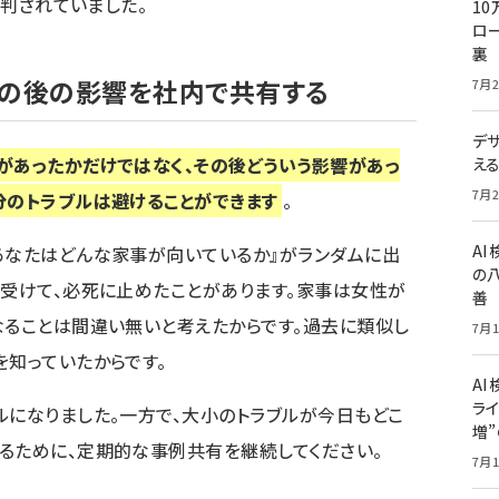
批判されていました。
10
ロー
裏
その後の影響を社内で共有する
7月2
デ
があったかだけではなく、その後どういう影響があっ
え
7月2
分のトラブルは避けることができます
。
A
あなたはどんな家事が向いているか』がランダムに出
の
を受けて、必死に止めたことがあります。家事は女性が
善
なることは間違い無いと考えたからです。過去に類似し
7月1
を知っていたからです。
AI
ライ
ルになりました。一方で、大小のトラブルが今日もどこ
増
るために、定期的な事例共有を継続してください。
7月1