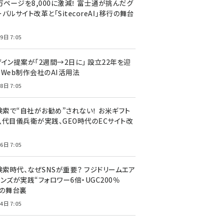
万ページを8,000に激減！ 富士通が挑んだグ
バルサイト改革と「SitecoreAI」移行の舞台
9日 7:05
ザイン提案が「2週間→2日に」 設立22年を迎
るWeb制作会社のAI活用法
8日 7:05
I検索で“自社がお勧め”されない！ お米ギフト
八代目儀兵衛が実践、GEO時代のECサイト改
6日 7:05
検索時代、なぜSNSが重要？ フジドリームエア
ンズが実践“フォロワー6倍・UGC200％
”の舞台裏
4日 7:05