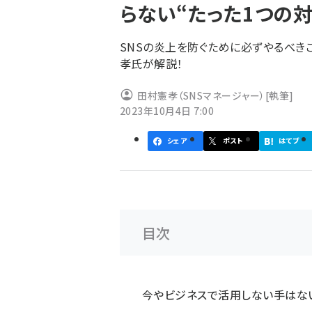
らない“たった1つの対
ず
SNSの炎上を防ぐために必ずやるべき
孝氏が解説！
田村憲孝（SNSマネージャー）
[執筆]
2023年10月4日 7:00
シェア
ポスト
はてブ
目次
今やビジネスで活用しない手はない