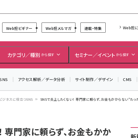
Forum
Web担
Web担ビギナー
Web担メルマガ
連載・特集
＼ 読者アンケートにご協力ください ／
7月24日で創刊20周年。ご回答者には抽選でプレゼントを
カテゴリ／種別
セミナー／イベント
から探す
から探す
差し上げます！
▼アンケートページはこちらから▼
SNS
アクセス解析／データ分析
サイト制作／デザイン
CMS
ビジネスに役立つSNS
SNSで炎上したくない！ 専門家に頼らず、お金もかからない“たっ
！ 専門家に頼らず、お金もかか
新