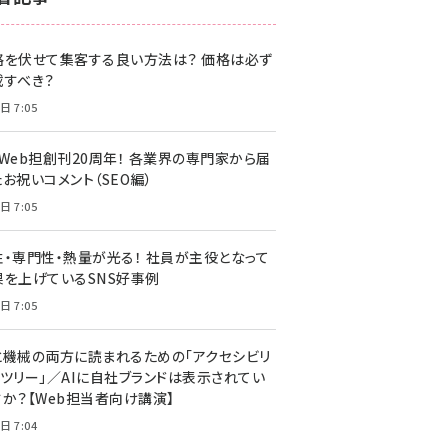
z世代 (1620)
格を伏せて集客する良い方法は？ 価格は必ず
meo (1274)
載すべき？
llmo (1160)
日 7:05
・Web担創刊20周年！ 各業界の専門家から届
お祝いコメント（SEO編）
日 7:05
性・専門性・熱量が光る！ 社員が主役となって
果を上げているSNS好事例
日 7:05
と機械の両方に読まれるための「アクセシビリ
ィツリー」／AIに自社ブランドは表示されてい
すか？【Web担当者向け講演】
日 7:04