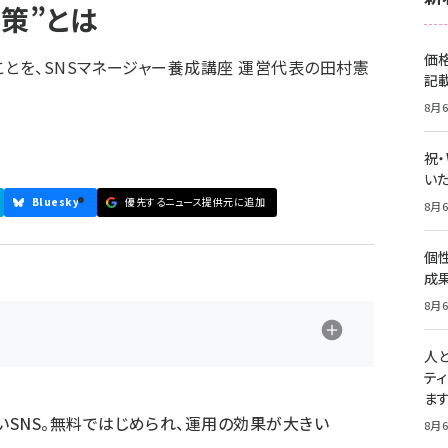
策”とは
価
ことを、SNSマネージャー養成講座 運営代表の田村憲
記
8月6
祝
いた
Bluesky
優先するニュース提供元に追加
8月6
個
成
8月6
人
テ
ま
SNS。無料ではじめられ、運用の効果が大きい
8月6