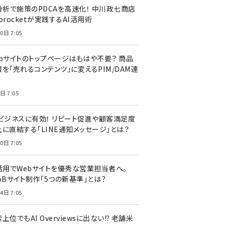
I分析で施策のPDCAを高速化！ 中川政七商店
procketが実践するAI活用術
0日 7:05
ebサイトのトップページはもはや不要？ 商品
を「売れるコンテンツ」に変えるPIM/DAM連
日 7:05
Cビジネスに有効！ リピート促進や顧客満足度
上に直結する「LINE通知メッセージ」とは？
0日 7:05
I活用でWebサイトを優秀な営業担当者へ。
oBサイト制作「5つの新基準」とは？
4日 7:05
上位でもAI Overviewsに出ない!? 老舗米