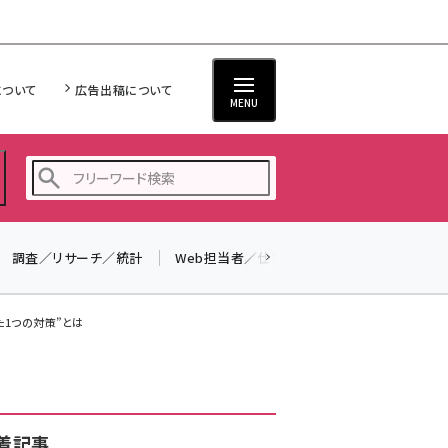
について
広告出稿について
MENU
調査／リサーチ／統計
Web担当者／仕事
法律／標準規格
seo (3519)
ai (2801)
た1つの対策”とは
youtube (2425)
note (2310)
セミナー (2301)
着記事