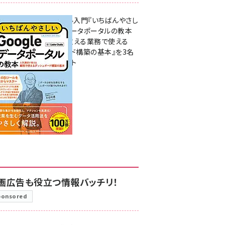
無料BIツール入門『いちばんやさし
いGoogleデータポータルの教本
人気講師が教える業務で使える
ダッシュボード構築の基本』を3名
様にプレゼント
7月31日 10:00
画広告も役立つ情報バッチリ！
ponsored