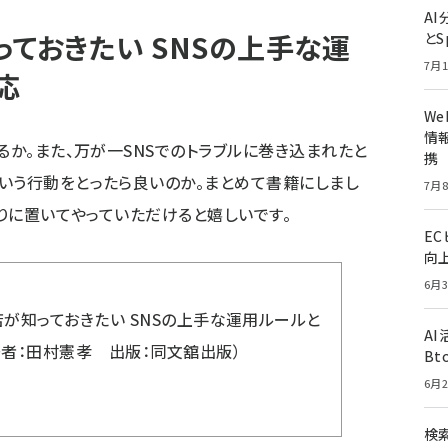
A
ておきたい SNSの上手な運
とS
7月1
応
W
情報
るか。また、万が一SNSでのトラブルに巻き込まれたと
携
いう行動をとったら良いのか。まとめて書籍にしまし
7月8
わりに置いてやっていただけると嬉しいです。
E
向
6月3
店が知っておきたい SNSの上手な運用ルールと
A
著者：田村憲孝 出版：同文舘出版）
Bt
6月2
検索