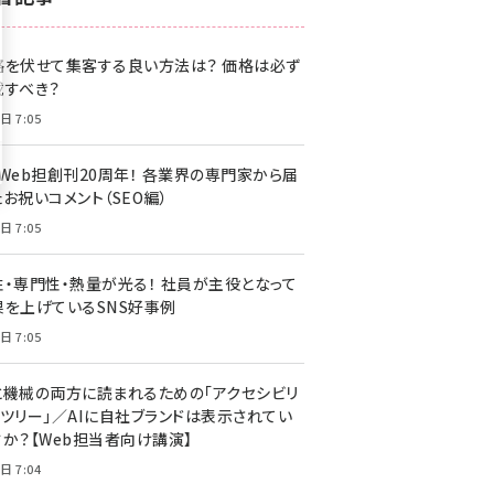
z世代 (1622)
格を伏せて集客する良い方法は？ 価格は必ず
meo (1275)
載すべき？
llmo (1163)
日 7:05
・Web担創刊20周年！ 各業界の専門家から届
お祝いコメント（SEO編）
日 7:05
性・専門性・熱量が光る！ 社員が主役となって
果を上げているSNS好事例
日 7:05
と機械の両方に読まれるための「アクセシビリ
ィツリー」／AIに自社ブランドは表示されてい
すか？【Web担当者向け講演】
日 7:04