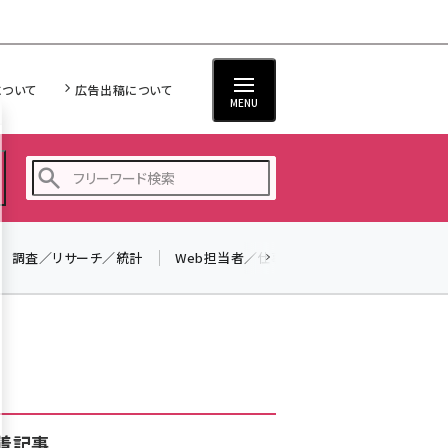
について
広告出稿について
MENU
調査／リサーチ／統計
Web担当者／仕事
法律／標準規格
seo (3526)
ai (2807)
youtube (2434)
note (2312)
セミナー (2307)
着記事