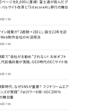
万ページを8,000に激減！ 富士通が挑んだグ
バルサイト改革と「SitecoreAI」移行の舞台
9日 7:05
ザイン提案が「2週間→2日に」 設立22年を迎
るWeb制作会社のAI活用法
8日 7:05
I検索で“自社がお勧め”されない！ お米ギフト
八代目儀兵衛が実践、GEO時代のECサイト改
6日 7:05
検索時代、なぜSNSが重要？ フジドリームエア
ンズが実践“フォロワー6倍・UGC200％
”の舞台裏
4日 7:05