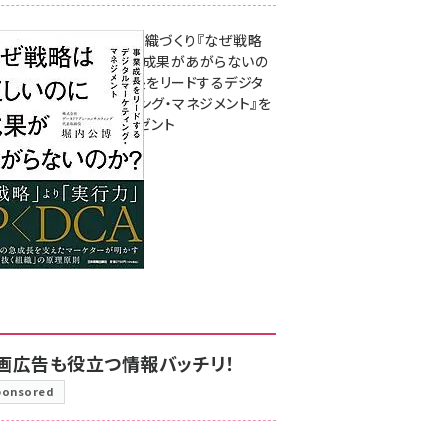
成果を生む組織づくり『なぜ戦略
は正しいのに成果があがらないの
か？ 事業成長をリードするデジタ
ルマーケティング・マネジメント』を
3名様にプレゼント
8月7日 10:00
画広告も役立つ情報バッチリ！
ponsored