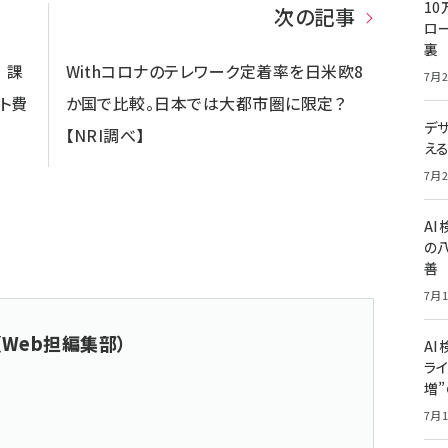
10
次の記事
ロー
裏
 課
Withコロナのテレワーク定着率を日米欧8
7月2
ト費
か国で比較。日本では大都市圏に限定？
デ
【NRI調べ】
え
7月2
A
の
善
7月1
（Web担編集部）
AI
ライ
増
7月1