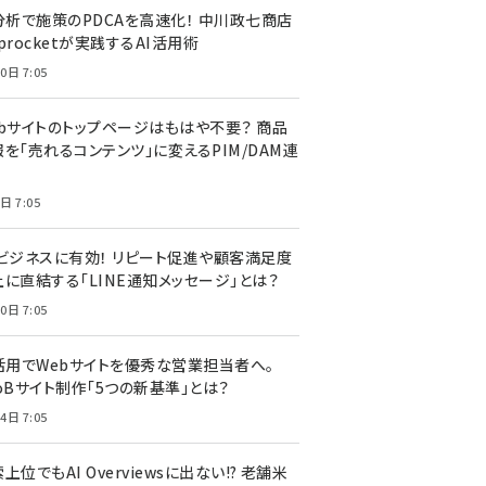
I分析で施策のPDCAを高速化！ 中川政七商店
procketが実践するAI活用術
0日 7:05
ebサイトのトップページはもはや不要？ 商品
を「売れるコンテンツ」に変えるPIM/DAM連
日 7:05
Cビジネスに有効！ リピート促進や顧客満足度
上に直結する「LINE通知メッセージ」とは？
0日 7:05
I活用でWebサイトを優秀な営業担当者へ。
oBサイト制作「5つの新基準」とは？
4日 7:05
上位でもAI Overviewsに出ない!? 老舗米