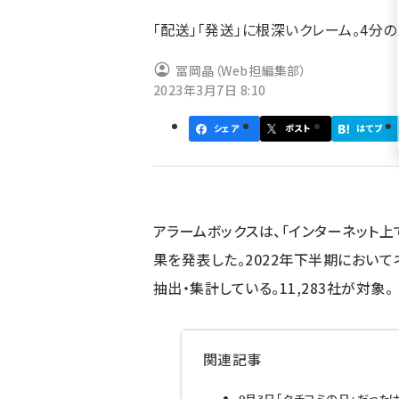
ず
「配送」「発送」に根深いクレーム。4分
冨岡晶（Web担編集部）
2023年3月7日 8:10
シェア
ポスト
はてブ
アラームボックスは、「インターネット
果を発表した。2022年下半期において
抽出・集計している。11,283社が対象。
関連記事
9月3日「クチコミの日」だった