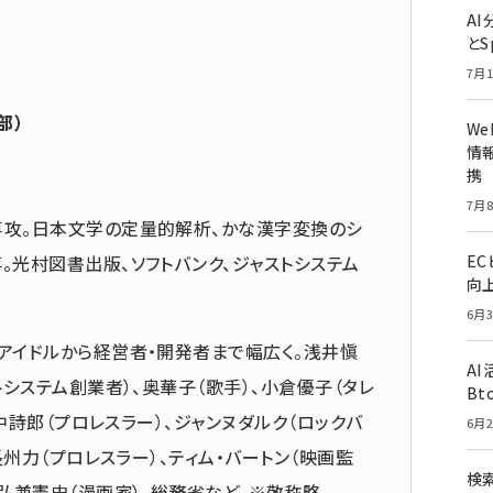
A
とS
7月1
部）
W
情報
携
7月8
専攻。日本文学の定量的解析、かな漢字変換のシ
。光村図書出版、ソフトバンク、ジャストシステム
E
向
6月3
アイドルから経営者・開発者まで幅広く。浅井愼
A
トシステム創業者）、奥華子（歌手）、小倉優子（タレ
Bt
越中詩郎（プロレスラー）、ジャンヌダルク（ロックバ
6月2
長州力（プロレスラー）、ティム・バートン（映画監
検索
、弘兼憲史（漫画家）、総務省など。※敬称略