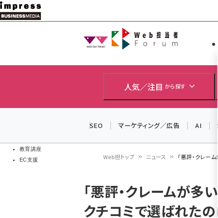
メ
イ
Web担当者
Web担当者
ン
EC担当者
コ
製品導入
ン
企業IT
ソフト開発
テ
人気／注目
から探す
IoT・AI
ン
DCクラウド
研究・調査
ツ
SEO
マーケティング／広告
AI
エネルギー
に
ドローン
移
教育講座
Web担トップ
ニュース
「悪評・クレーム
EC支援
動
パ
「悪評・クレームが多い業
ン
クチコミで選ばれたの
く