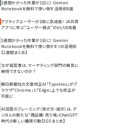
1週間かかった作業が1日に！ Gemini
Notebookを無料で使い倒す活用術8選
アクティブユーザーが2倍に急成長！ JA共済
アプリに学ぶ“ユーザー視点”のUI/UX改善
1週間かかった作業が1日に！ Gemini
Notebookを無料で使い倒す8つの活用術
【1週間まとめ】
なぜ経営者は、マーケティング部門の報告に
納得できないのか？
朝日新聞社の文章校正AI「Typoless」がブ
ラウザ「Chrome」と「Edge」上でも校正が
可能に
AI回答のフレーミング（見せ方・提示）は、デ
ジタルの新たな「商品棚・売り場」――ChatGPT
時代の新しい購買行動【SEOまとめ】