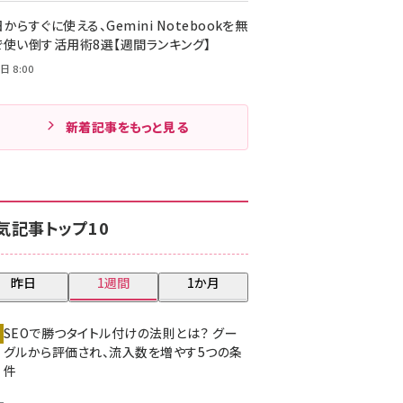
からすぐに使える、Gemini Notebookを無
で使い倒す活用術8選【週間ランキング】
日 8:00
新着記事をもっと見る
気記事トップ10
昨日
1週間
1か月
SEOで勝つタイトル付けの法則とは？ グー
グルから評価され、流入数を増やす5つの条
件