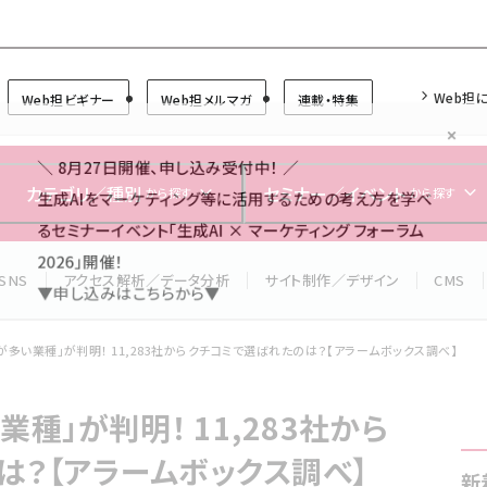
Forum
Web担
Web担ビギナー
Web担メルマガ
連載・特集
＼ 8月27日開催、申し込み受付中！ ／
生成AIをマーケティング等に活用するための考え方を学べ
カテゴリ／種別
セミナー／イベント
から探す
から探す
るセミナーイベント「生成AI × マーケティング フォーラム
2026」開催！
SNS
アクセス解析／データ分析
サイト制作／デザイン
CMS
▼申し込みはこちらから▼
が多い業種」が判明！ 11,283社からクチコミで選ばれたのは？【アラームボックス調べ】
種」が判明！ 11,283社から
は？【アラームボックス調べ】
新