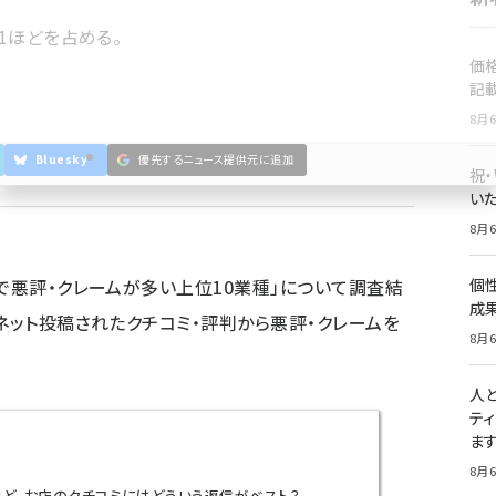
の1ほどを占める。
価
記
8月6
Bluesky
優先するニュース提供元に追加
祝
いた
8月6
上で悪評・クレームが多い上位10業種」について調査結
個
成
ネット投稿されたクチコミ・評判から悪評・クレームを
8月6
人
テ
ま
8月6
けど、お店のクチコミにはどういう返信がベスト？