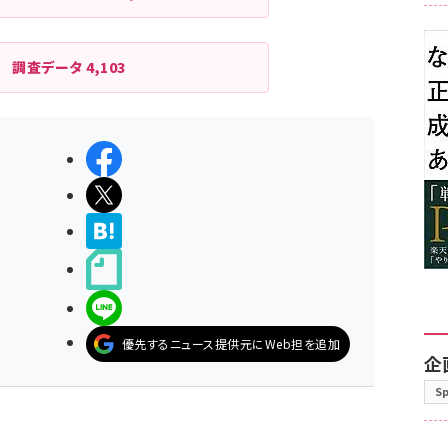
調査データ
4,103
シェアする
ポストする
>ブクマする
noteで書く
LINEで送る
優先するニュース提供元にWeb担を追加
企
S