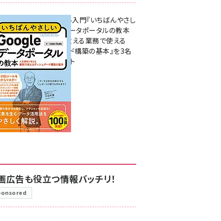
無料BIツール入門『いちばんやさし
いGoogleデータポータルの教本
人気講師が教える業務で使える
ダッシュボード構築の基本』を3名
様にプレゼント
7月31日 10:00
画広告も役立つ情報バッチリ！
ponsored