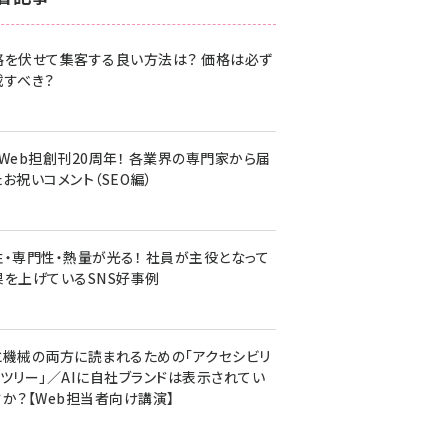
z世代 (1620)
格を伏せて集客する良い方法は？ 価格は必ず
meo (1274)
載すべき？
llmo (1160)
・Web担創刊20周年！ 各業界の専門家から届
お祝いコメント（SEO編）
性・専門性・熱量が光る！ 社員が主役となって
果を上げているSNS好事例
と機械の両方に読まれるための「アクセシビリ
ィツリー」／AIに自社ブランドは表示されてい
すか？【Web担当者向け講演】