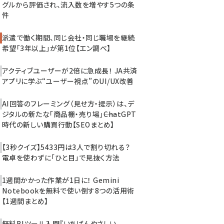
グルから評価され、流入数を増やす5つの条
件
派遣で働く期間、同じ会社・同じ職場を継続
希望「3年以上」が第1位【エン調べ】
アクティブユーザーが2倍に急成長！ JA共済
アプリに学ぶ“ユーザー視点”のUI/UX改善
AI回答のフレーミング（見せ方・提示）は、デ
ジタルの新たな「商品棚・売り場」――ChatGPT
時代の新しい購買行動【SEOまとめ】
【3秒クイズ】5433円は3人で割り切れる？
電卓を使わずに「ひと目」で見抜く方法
1週間かかった作業が1日に！ Gemini
Notebookを無料で使い倒す8つの活用術
【1週間まとめ】
無料BIツール入門『いちばんやさしい