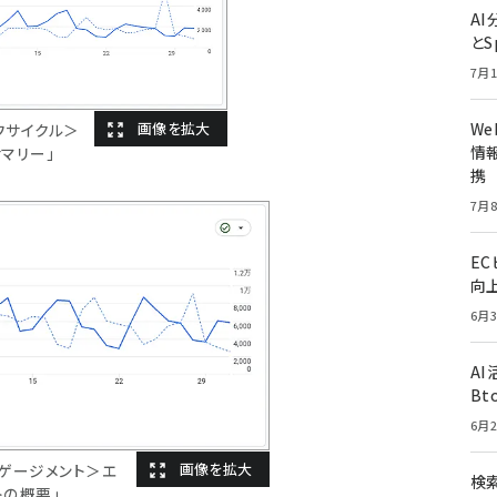
A
とS
7月1
W
フサイクル＞
情報
マリー」
携
7月8
E
向
6月3
A
Bt
6月2
ンゲージメント＞エ
検索
トの概要」