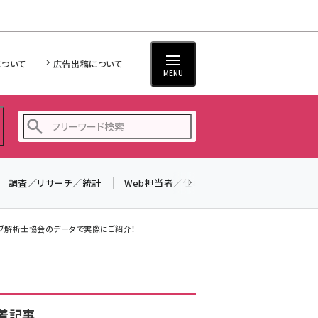
について
広告出稿について
MENU
調査／リサーチ／統計
Web担当者／仕事
法律／標準規格
seo (3519)
ai (2801)
ェブ解析士協会のデータで実際にご紹介！
youtube (2425)
note (2310)
セミナー (2301)
着記事