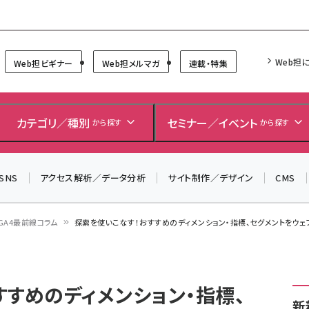
Forum
Web担
Web担ビギナー
Web担メルマガ
連載・特集
＼ 読者アンケートにご協力ください ／
7月24日で創刊20周年。ご回答者には抽選でプレゼントを
カテゴリ／種別
セミナー／イベント
から探す
から探す
差し上げます！
▼アンケートページはこちらから▼
SNS
アクセス解析／データ分析
サイト制作／デザイン
CMS
GA4最前線コラム
探索を使いこなす！おすすめのディメンション・指標、セグメントをウ
すすめのディメンション・指標、
新