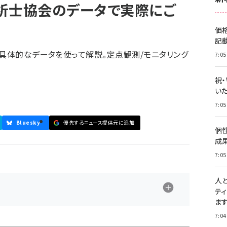
析士協会のデータで実際にご
価
記
、具体的なデータを使って解説。定点観測/モニタリング
7:05
祝
いた
7:05
Bluesky
優先するニュース提供元に追加
個
成
7:05
人
テ
ま
7:04