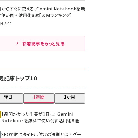
からすぐに使える、Gemini Notebookを無
で使い倒す活用術8選【週間ランキング】
日 8:00
新着記事をもっと見る
気記事トップ10
昨日
1週間
1か月
1週間かかった作業が1日に！ Gemini
Notebookを無料で使い倒す活用術8選
SEOで勝つタイトル付けの法則とは？ グー