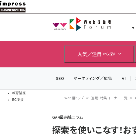
メ
イ
Web担当者
Web担当者
ン
EC担当者
コ
製品導入
ン
企業IT
ソフト開発
テ
人気／注目
から探す
IoT・AI
ン
DCクラウド
研究・調査
ツ
SEO
マーケティング／広告
AI
エネルギー
に
ドローン
移
教育講座
Web担トップ
連載・特集コーナー一覧
EC支援
動
パ
GA4最前線コラム
ン
探索を使いこなす！お
く