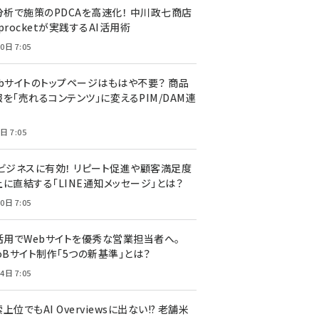
I分析で施策のPDCAを高速化！ 中川政七商店
procketが実践するAI活用術
0日 7:05
ebサイトのトップページはもはや不要？ 商品
を「売れるコンテンツ」に変えるPIM/DAM連
日 7:05
Cビジネスに有効！ リピート促進や顧客満足度
上に直結する「LINE通知メッセージ」とは？
0日 7:05
I活用でWebサイトを優秀な営業担当者へ。
oBサイト制作「5つの新基準」とは？
4日 7:05
上位でもAI Overviewsに出ない!? 老舗米