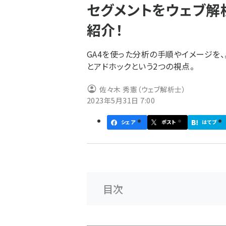
セグメントをウェブ解
ず
紹介！
GA4を使った分析の手順やイメージを
とアドホックという2つの視点。
佐々木 秀憲（ウェブ解析士）
2023年5月31日 7:00
シェア
ポスト
はてブ
目次