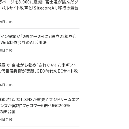
万ページを8,000に激減！ 富士通が挑んだグ
バルサイト改革と「SitecoreAI」移行の舞台
9日 7:05
ザイン提案が「2週間→2日に」 設立22年を迎
るWeb制作会社のAI活用法
8日 7:05
I検索で“自社がお勧め”されない！ お米ギフト
八代目儀兵衛が実践、GEO時代のECサイト改
6日 7:05
検索時代、なぜSNSが重要？ フジドリームエア
ンズが実践“フォロワー6倍・UGC200％
”の舞台裏
4日 7:05