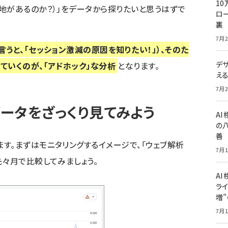
10
地があるのか？）」をデータから探りたいと思うはずで
ロー
裏
7月2
うと、「セッション激減の原因を知りたい！」）、そのた
デ
ていくのが、「アドホック」な分析
となります。
え
7月2
ータをざっくり見てみよう
A
の
善
す。まずはモニタリングするイメージで、「
ウェブ解析
7月1
先々月で比較してみましょう。
AI
ライ
増
7月1