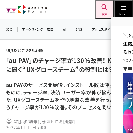
メ
Web担当者Forum
イ
検索
MENU
ン
コ
SEO
マーケティング／広告
AI
SNS
アクセス解析／データ分析
＼ 
ン
生成
テ
UI/UXとデジタル戦略
るセ
ン
「au PAY」のチャージ率が130％改善！ KDDI
202
ツ
seo (3532)
に聞く“UXグロースチーム”の役割とは？
▼申
に
ai (2814)
移
au PAYのサービス開始後、インストール数は伸長する
動
youtube (2441)
ものの、チャージ率、決済ユーザー率が伸び悩んでい
た。UXグロースチームを作り地道な改善を行ったとこ
note (2317)
ろチャージ率が130％改善。そのプロセスを聞いた。
セミナー (2310)
深谷 歩
[執筆]
,
永友ヒロミ
[撮影]
z世代 (1623)
2022年11月1日 7:00
meo (1277)