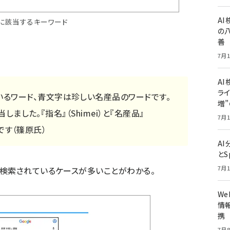
A
Oに該当するキーワード
の
善
7月1
AI
ライ
るワード、青文字は珍しい名産品のワードです。
増
当しました。『指名』（Shimei）と『名産品』
7月1
Oです（篠原氏）
A
とS
7月1
検索されているケースが多いことがわかる。
W
情報
携
7月8