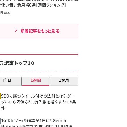
で使い倒す活用術8選【週間ランキング】
日 8:00
新着記事をもっと見る
気記事トップ10
昨日
1週間
1か月
SEOで勝つタイトル付けの法則とは？ グー
グルから評価され、流入数を増やす5つの条
件
1週間かかった作業が1日に！ Gemini
Notebookを無料で使い倒す活用術8選