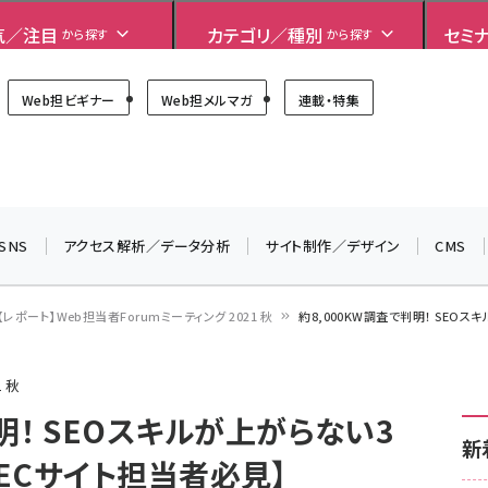
気／注目
カテゴリ／種別
セミ
から探す
から探す
Forum
Web担ビギナー
Web担メルマガ
連載・特集
＼ 読者アンケートにご協力ください ／
7月24日で創刊20周年。ご回答者には抽選でプレゼントを
差し上げます！
▼アンケートページはこちらから▼
SNS
アクセス解析／データ分析
サイト制作／デザイン
CMS
【レポート】Web担当者Forumミーティング 2021 秋
約8,000KW調査で判明！ SEO
 秋
明！ SEOスキルが上がらない3
新
ECサイト担当者必見】