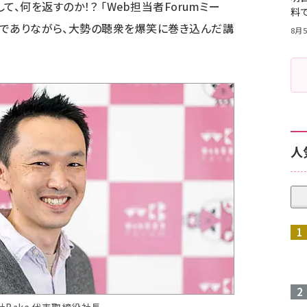
て、何を返すのか！？ 「
Web担当者Forumミー
料
演でありながら、大勢の聴衆を爆笑に巻き込んだ講
8月5
人
Bake 代表取締役社長