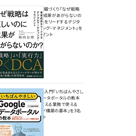
成果を生む組織づくり『なぜ戦略
は正しいのに成果があがらないの
か？ 事業成長をリードするデジタ
ルマーケティング・マネジメント』を
3名様にプレゼント
10:00
無料BIツール入門『いちばんやさし
いGoogleデータポータルの教本
人気講師が教える業務で使える
ダッシュボード構築の基本』を3名
様にプレゼント
7月31日 10:00