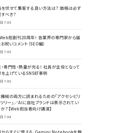
llmo (1161)
格を伏せて集客する良い方法は？ 価格は必ず
載すべき？
日 7:05
・Web担創刊20周年！ 各業界の専門家から届
お祝いコメント（SEO編）
日 7:05
性・専門性・熱量が光る！ 社員が主役となって
果を上げているSNS好事例
日 7:05
と機械の両方に読まれるための「アクセシビリ
ィツリー」／AIに自社ブランドは表示されてい
すか？【Web担当者向け講演】
日 7:04
からすぐに使える、Gemini Notebookを無