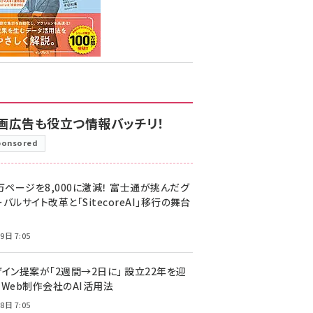
画広告も役立つ情報バッチリ！
ponsored
万ページを8,000に激減！ 富士通が挑んだグ
バルサイト改革と「SitecoreAI」移行の舞台
9日 7:05
ザイン提案が「2週間→2日に」 設立22年を迎
るWeb制作会社のAI活用法
8日 7:05