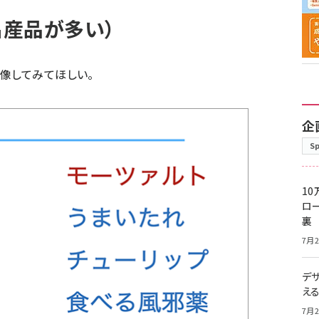
名産品が多い）
像してみてほしい。
企
S
10
ロー
裏
7月2
デ
え
7月2