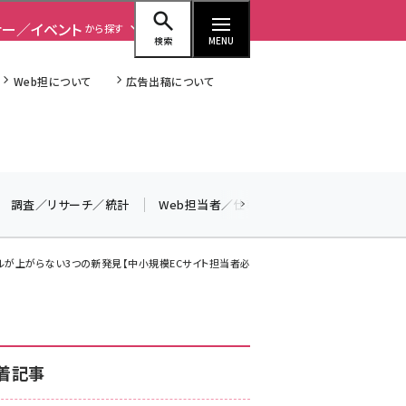
ナー／イベント
から探す
検索
MENU
Web担について
広告出稿について
seo (3523)
調査／リサーチ／統計
Web担当者／仕事
法律／標準規格
ai (2804)
youtube (2429)
スキルが上がらない3つの新発見【中小規模ECサイト担当者必見】
note (2312)
セミナー (2303)
z世代 (1622)
着記事
meo (1275)