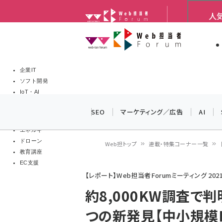
メ
人
Web担当者Forum
イ
Web担当者
Web担当者
ン
EC担当者
コ
製品導入
ン
企業IT
ソフト開発
テ
IoT・AI
ン
DCクラウド
SEO
マーケティング／広告
AI
研究・調査
ツ
エネルギー
に
ドローン
Web担トップ
連載・特集コーナー一覧
移
教育講座
パ
EC支援
動
【レポート】Web担当者Forumミーティング 2021
ン
約8,000KW調査で判
く
つの新発見【中小規模
ず