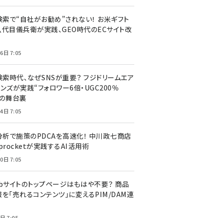
I検索で“自社がお勧め”されない！ お米ギフト
八代目儀兵衛が実践、GEO時代のECサイト改
6日 7:05
検索時代、なぜSNSが重要？ フジドリームエア
ンズが実践“フォロワー6倍・UGC200％
”の舞台裏
4日 7:05
I分析で施策のPDCAを高速化！ 中川政七商店
procketが実践するAI活用術
0日 7:05
ebサイトのトップページはもはや不要？ 商品
を「売れるコンテンツ」に変えるPIM/DAM連
日 7:05