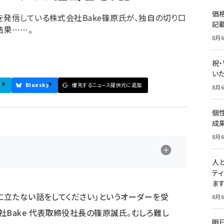
価
を発信している株式会社Bake篠原氏が、独自の切り口
記
結果……。
8月6
祝
いた
ブ
Bluesky
優先するニュース提供元に追加
8月6
個
成
8月6
人
テ
ま
の役に立たない話をしてください」というオーダーを受
8月6
社Bake 代表取締役社長の篠原誠氏。むしろ難し
明日