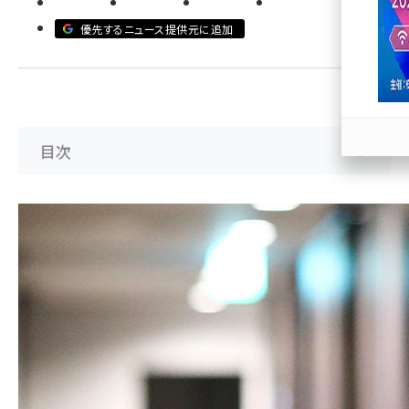
優先するニュース提供元に追加
llmo (1163)
目次