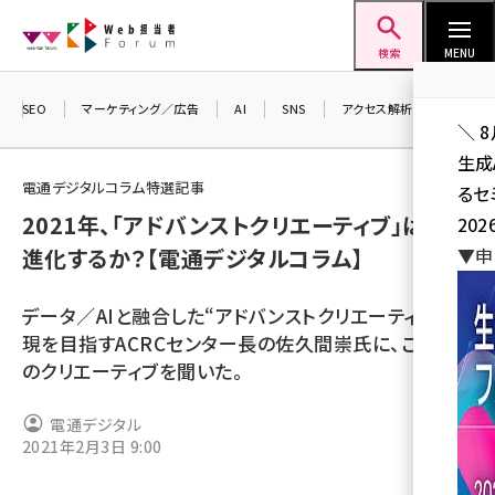
メ
Web担当者Forum
イ
検索
MENU
ン
コ
SEO
マーケティング／広告
AI
SNS
アクセス解析／データ分析
＼ 
ン
生成
テ
電通デジタルコラム特選記事
るセ
ン
2021年、「アドバンストクリエーティブ」はどう
202
ツ
seo (3526)
進化するか？【電通デジタルコラム】
▼申
に
ai (2807)
移
データ／AIと融合した“アドバンストクリエーティブ”実
動
youtube (2434)
現を目指すACRCセンター長の佐久間崇氏に、これから
のクリエーティブを聞いた。
note (2312)
セミナー (2307)
電通デジタル
2021年2月3日 9:00
z世代 (1622)
meo (1275)