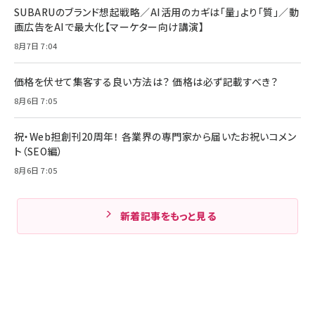
SUBARUのブランド想起戦略／AI活用のカギは「量」より「質」／動
画広告をAIで最大化【マーケター向け講演】
8月7日 7:04
価格を伏せて集客する良い方法は？ 価格は必ず記載すべき？
8月6日 7:05
祝・Web担創刊20周年！ 各業界の専門家から届いたお祝いコメン
ト（SEO編）
8月6日 7:05
新着記事をもっと見る