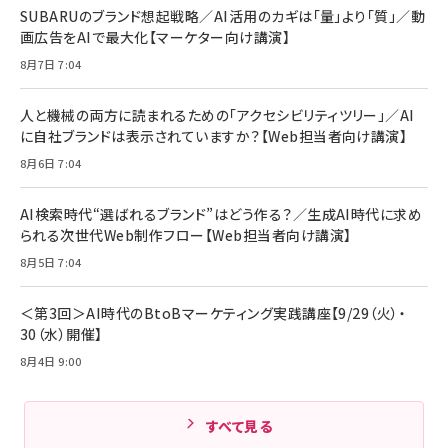
SUBARUのブランド想起戦略／AI活用のカギは「量」より「質」／動
画広告をAIで最大化【マーケター向け講演】
8月7日 7:04
人と機械の両方に読まれるための「アクセシビリティツリー」／AI
に自社ブランドは表示されていますか？【Web担当者向け講演】
8月6日 7:04
AI検索時代“選ばれるブランド”はどう作る？／生成AI時代に求め
られる次世代Web制作フロー【Web担当者向け講演】
8月5日 7:04
＜第3回＞AI時代のBtoBマーケティング実践講座【9/29（火）・
30（水）開催】
8月4日 9:00
すべて見る