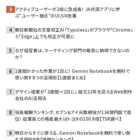
アクティブユーザーが2倍に急成長！ JA共済アプリに学
ぶ“ユーザー視点”のUI/UX改善
朝日新聞社の文章校正AI「Typoless」がブラウザ「Chrome」
と「Edge」上でも校正が可能に
なぜ経営者は、マーケティング部門の報告に納得できないの
か？
1週間かかった作業が1日に！ Gemini Notebookを無料で
使い倒す8つの活用術【1週間まとめ】
デザイン提案が「2週間→2日に」 設立22年を迎えるWeb制作
会社のAI活用法
役員報酬ランキング、セブン＆アイ元取締役が134億円超で首
位！ 従業員との格差最大はトヨタの100.9倍【TSR調べ】
明日からすぐに使える、Gemini Notebookを無料で使い倒
す活用術8選【週間ランキング】