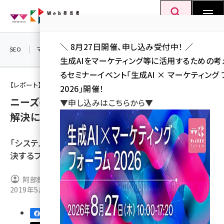
メ
Web担当者Forum
イ
検索
MENU
ン
＼ 8月27日開催、申し込み受付中！ ／
コ
SEO
マーケティング／広告
AI
SNS
アクセス解析／データ分析
生成AIをマーケティング等に活用するための
ン
るセミナーイベント「生成AI × マーケティング
テ
【レポート】Web担当者Forumミーティング 2019 Spring
2026」開催！
ン
ニーズの高まる「Webサイト多言語化」～課題
▼申し込みはこちらから▼
ツ
seo (3538)
解決に必要な5つの重点領域とは
に
ai (2820)
移
「システム開発」と「翻訳の運用」という2つの課題を解
動
youtube (2444)
決するフレームワーク
note (2322)
阿部欽一（キットフック）
セミナー (2315)
2019年5月13日 7:00
z世代 (1629)
29
meo (1281)