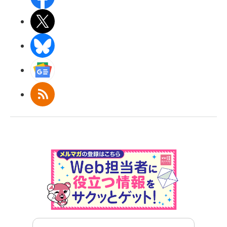
X(エックス)
BlueSky
Googleニュース
RSS