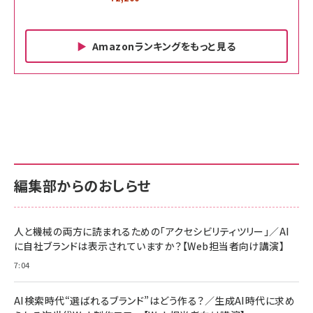
￥2,420
マーケティングの真実 P&G・グリコで学んだ
失敗と成長の法則
￥2,200
Amazonランキングをもっと見る
Amazon ビジネス・経済関連書籍 の売れ筋ランキン
Amazon 家電＆カメラ の売れ筋ランキング
Amazon パソコン・周辺機器 の売れ筋ランキング
グ
更新日時：2026/06/26 19:00
更新日時：2026/06/26 19:00
更新日時：2026/06/26 19:00
anan(アンアン)2026/07/01号 No.2501[魅せる
KIOXIA(キオクシア) 旧東芝メモリ microSD
KIOXIA(キオクシア) 旧東芝メモリ microSD
カラダ2026／宮舘涼太]
128GB UHS-I Class10 (最大読出速度
128GB UHS-I Class10 (最大読出速度
100MB/s) Nintendo Switch動作確認済 国内
100MB/s) Nintendo Switch動作確認済 国内
￥880
サポート正規品 メーカー保証5年 KLMEA128G
サポート正規品 メーカー保証5年 KLMEA128G
￥2,680
￥2,680
編集部からのおしらせ