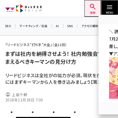
メ
Web担当者Forum
イ
検索
MENU
ン
コ
SEO
マーケティング／広告
AI
SNS
アクセス解析／データ分析
＼ 
ン
7月
テ
『リードビジネス“打ち手”大全』（全11回）
差し
ン
まずは社内を納得させよう！ 社内勉強会で捕
▼ア
ツ
seo (3519)
まえるべきキーマンの見分け方
に
ai (2801)
移
リードビジネスは全社がの協力が必須。現状をかえる
動
youtube (2425)
にはまずキーマンから人を巻き込みましょう【第3回】
note (2310)
上島千鶴
セミナー (2301)
2018年11月28日 7:00
z世代 (1620)
meo (1274)