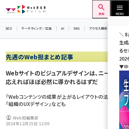
メ
Web担当者Forum
イ
検索
MENU
ン
コ
SEO
マーケティング／広告
AI
SNS
アクセス解析／データ分析
＼ 
ン
生成
テ
るセ
ン
先週のWeb担まとめ記事
202
ツ
seo (3541)
▼申
に
Webサイトのビジュアルデザインは、ニーズに
ai (2827)
移
応えればほぼ必然に導かれるはずだ
動
youtube (2449)
「Webコンテンツの成果が上がるレイアウトの法則」
note (2323)
「組織のUXデザイン」なども
セミナー (2318)
Web担編集部
z世代 (1632)
2014年12月15日 12:00
meo (1282)