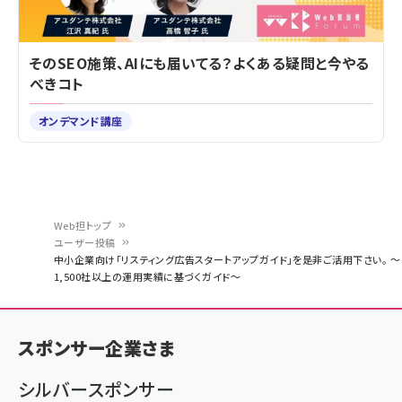
そのSEO施策、AIにも届いてる？よくある疑問と今やる
べきコト
オンデマンド講座
Web担トップ
ユーザー投稿
パ
中小企業向け「リスティング広告スタートアップガイド」を是非ご活用下さい。 ～
1,500社以上の運用実績に基づくガイド～
ン
く
ず
スポンサー企業さま
シルバースポンサー