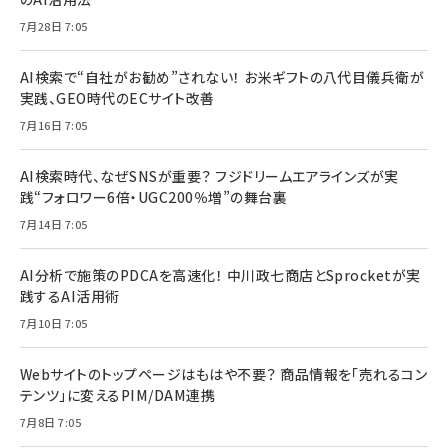
7月28日 7:05
AI検索で“自社がお勧め”されない！ お米ギフトの八代目儀兵衛が
実践、GEO時代のECサイト改善
7月16日 7:05
AI検索時代、なぜSNSが重要？ フジドリームエアラインズが実
践“フォロワー6倍・UGC200％増”の舞台裏
7月14日 7:05
AI分析で施策のPDCAを高速化！ 中川政七商店とSprocketが実
践するAI活用術
7月10日 7:05
Webサイトのトップページはもはや不要？ 商品情報を「売れるコン
テンツ」に変えるPIM/DAM連携
7月8日 7:05