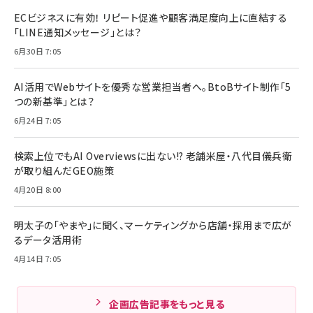
ECビジネスに有効！ リピート促進や顧客満足度向上に直結する
「LINE通知メッセージ」とは？
6月30日 7:05
AI活用でWebサイトを優秀な営業担当者へ。BtoBサイト制作「5
つの新基準」とは？
6月24日 7:05
検索上位でもAI Overviewsに出ない!? 老舗米屋・八代目儀兵衛
が取り組んだGEO施策
4月20日 8:00
明太子の「やまや」に聞く、マーケティングから店舗・採用まで広が
るデータ活用術
4月14日 7:05
企画広告記事をもっと見る