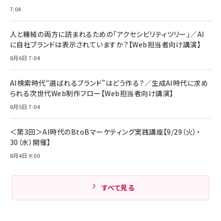
アサヒ飲料 モンスター エナジー 355ml×24本
￥1,870
7:04
Anker Soundcore P31i (Bluetooth 6.1) 【完
￥4,192
全ワイヤレスイヤホン/アクティブノイズキャンセリ
ング/マルチポイント接続 / 最大50時間再生 / PSE
人と機械の両方に読まれるための「アクセシビリティツリー」／AI
組織の成果を最大化する ルールのデザイン
技術基準適合】ブラック
￥5,990
サッポロ 生ビール 黒ラベル 350ml 缶 24本 ビー
に自社ブランドは表示されていますか？【Web担当者向け講演】
￥1,980
ル ケース買い【6/30応募〆切! 黒ラベルビヤセラー
8月6日 7:04
キャンペーン】
Anker PowerLine III Flow USB-C & USB-C
ケーブル Anker絡まないケーブル 240W 結束バン
￥4,857
ド付き USB PD対応 シリコン素材採用 iPhone
AI検索時代“選ばれるブランド”はどう作る？／生成AI時代に求め
Amazonランキングをもっと見る
17 / 16 / 15 / Galaxy iPad Pro MacBook
￥1,890
られる次世代Web制作フロー【Web担当者向け講演】
Pro/Air 各種対応 (1.8m ミッドナイトブラック)
Amazonランキングをもっと見る
8月5日 7:04
Amazonランキングをもっと見る
＜第3回＞AI時代のBtoBマーケティング実践講座【9/29（火）・
30（水）開催】
8月4日 9:00
すべて見る