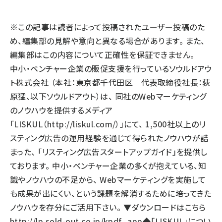
llmo (1161)
※この記事は読者によって投稿されたユーザー投稿のた
め、編集部の見解や意向と異なる場合があります。 また、
編集部はこの内容について正確性を保証できません。
中小・ベンチャー企業の販促支援を行っているソウルドアウ
ト株式会社 （本社：東京都千代田区 代表取締役社長：荻
原猛、以下ソウルドアウト）は、 同社のWebマーケティング
のノウハウを提供するメディア
「LISKUL（
http://liskul.com/
）」にて、 1,500社以上のリ
スティング広告の運用経験を通じて得られたノウハウが詰
まった、 「リスティング広告スタートアップガイド」を提供し
ております。 中小・ベンチャー企業の多くが抱えている、知
識やノウハウの不足から、 Webマーケティングを実施して
も成果が出にくい、という課題を解消するために培ってきた
ノウハウを存分にご活用下さい。 ▼ダウンロードはこちら
http://lp.sold-out.co.jp/kpdf_app
◆「LISKUL」につい