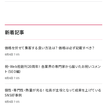
新着記事
価格を伏せて集客する良い方法は？ 価格は必ず記載すべき？
8月6日 7:05
祝・Web担創刊20周年！ 各業界の専門家から届いたお祝いコメン
ト（SEO編）
8月6日 7:05
個性・専門性・熱量が光る！ 社員が主役となって成果を上げている
SNS好事例
8月6日 7:05