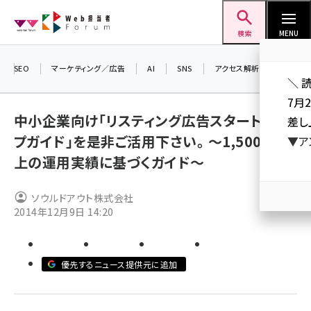
メ
Web担当者Forum
イ
検索
MENU
ン
コ
SEO
マーケティング／広告
AI
SNS
アクセス解析／データ分析
＼ 
ン
7月
テ
中小企業向け「リスティング広告スタートアッ
差し
ン
プガイド」を是非ご活用下さい。 ～1,500社以
▼ア
ツ
seo (3523)
上の運用実績に基づくガイド～
に
ai (2804)
移
ソウルドアウト株式会社
動
youtube (2429)
2014年12月9日 14:20
note (2312)
セミナー (2303)
優先するニュース提供元に追加
z世代 (1622)
meo (1275)