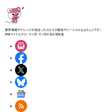
業界情報やナレッジが詰まったメルマガ配信やソーシャルもよろしくです！
姉妹サイトもぜひ：
ネッ担
・
ネッ担お悩み相談室
メルマガ
Facebook
X(エックス)
BlueSky
Googleニュース
RSS