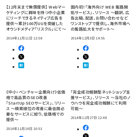
【12月末まで無償提供】 Webマー
国内初！「海外向け WEB 販路開
ケティングに興味を持つ中小企業
拓サービス」、リリース ～翻訳、広
にリーチできるネイティブ広告を
告出稿、配送、お問い合わせなど
提供～累計100万UUを突破した
ワンストップで提供し、海外市場へ
オウンドメディア「リスクル」にて～
の販路拡大をサポート～
2014年11月11日 12:58
2014年12月3日 14:55
《中小・ベンチャー企業向け》低価
「完全成功報酬型ネットショップ支
格で高品質のSEO改善
援サービス」、リリース ～当社のノ
「StartUp SEOサービス」、リリー
ウハウを完全成功報酬にて利用
ス ～検索順位の改善に最低限必
可能～
要なサービスに絞り、低価格での
2014年11月27日 12:48
提供～
2014年11月19日 10:53