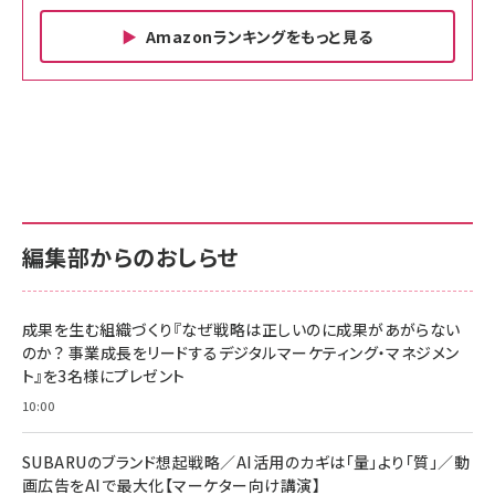
Amazonランキングをもっと見る
Amazon ビジネス・経済関連書籍 の売れ筋ランキン
Amazon 家電＆カメラ の売れ筋ランキング
Amazon パソコン・周辺機器 の売れ筋ランキング
グ
更新日時：2026/06/26 19:00
更新日時：2026/06/26 19:00
更新日時：2026/06/26 19:00
anan(アンアン)2026/07/01号 No.2501[魅せる
KIOXIA(キオクシア) 旧東芝メモリ microSD
KIOXIA(キオクシア) 旧東芝メモリ microSD
カラダ2026／宮舘涼太]
128GB UHS-I Class10 (最大読出速度
128GB UHS-I Class10 (最大読出速度
100MB/s) Nintendo Switch動作確認済 国内
100MB/s) Nintendo Switch動作確認済 国内
￥880
サポート正規品 メーカー保証5年 KLMEA128G
サポート正規品 メーカー保証5年 KLMEA128G
￥2,680
￥2,680
編集部からのおしらせ
anan(アンアン)2026/06/24号 No.2500増刊
スペシャルエディション[王道エンタメの矜持／
NIMASO ガラスフィルム iPhone 17 用 保護フィ
Amazon eギフトカード - Amazonロゴ - クラ
BTS]
ルム 強化ガラス 耐衝撃 高透過率 指紋防止 貼りや
シック
すい ガイド枠付き いPhone17 (6.3インチ) 対応
成果を生む組織づくり『なぜ戦略は正しいのに成果があがらない
￥1,100
￥5,000
2枚セット DSP25F1698
のか？ 事業成長をリードするデジタルマーケティング・マネジメン
￥1,599
ト』を3名様にプレゼント
anan(アンアン)2026/07/08号 No.2502[2026
Anker PowerLine III Flow USB-C & USB-C
年後半、あなたの恋と運命／山田涼介]
【New】Amazon Fire TV Stick HD | 手軽にスト
ケーブル Anker絡まないケーブル 240W 結束バン
10:00
リーミングをはじめよう | ストリーミングメディアプ
ド付き USB PD対応 シリコン素材採用 iPhone
￥880
レイヤー
17 / 16 / 15 / Galaxy iPad Pro MacBook
￥1,890
Pro/Air 各種対応 (1.8m ミッドナイトブラック)
SUBARUのブランド想起戦略／AI活用のカギは「量」より「質」／動
￥6,980
画広告をAIで最大化【マーケター向け講演】
ママ投資家が育休中に１億貯めた株式投資