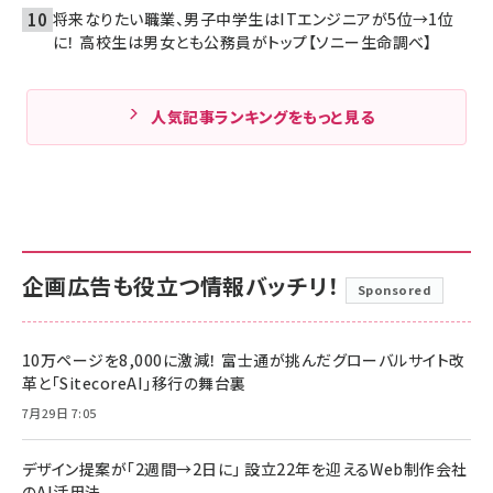
将来なりたい職業、男子中学生はITエンジニアが5位→1位
に！ 高校生は男女とも公務員がトップ【ソニー生命調べ】
人気記事ランキングをもっと見る
企画広告も役立つ情報バッチリ！
Sponsored
10万ページを8,000に激減！ 富士通が挑んだグローバルサイト改
革と「SitecoreAI」移行の舞台裏
7月29日 7:05
デザイン提案が「2週間→2日に」 設立22年を迎えるWeb制作会社
のAI活用法