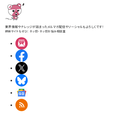
業界情報やナレッジが詰まったメルマガ配信やソーシャルもよろしくです！
姉妹サイトもぜひ：
ネッ担
・
ネッ担お悩み相談室
メルマガ
Facebook
X(エックス)
BlueSky
Googleニュース
RSS