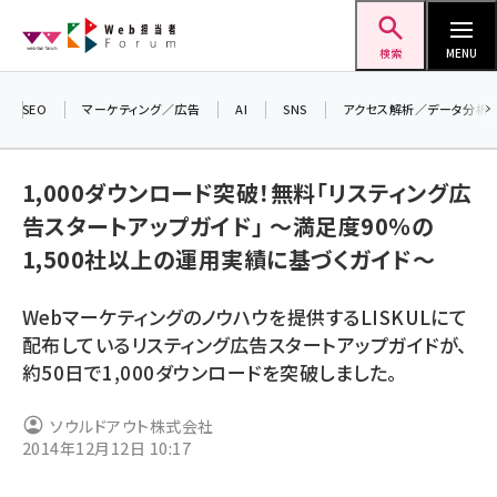
メ
Web担当者Forum
イ
検索
MENU
ン
コ
SEO
マーケティング／広告
AI
SNS
アクセス解析／データ分析
ン
＼
テ
生
1,000ダウンロード突破！無料「リスティング広
ン
る
告スタートアップガイド」 ～満足度90％の
ツ
2
seo (3528)
1,500社以上の運用実績に基づくガイド～
に
▼
ai (2811)
移
Webマーケティングのノウハウを提供するLISKULにて
動
youtube (2439)
配布しているリスティング広告スタートアップガイドが、
約50日で1,000ダウンロードを突破しました。
note (2315)
セミナー (2308)
ソウルドアウト株式会社
2014年12月12日 10:17
z世代 (1623)
meo (1277)