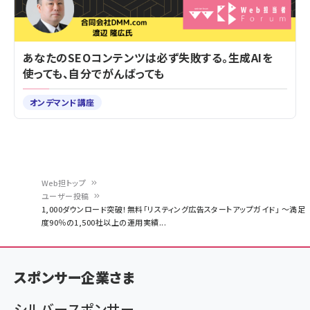
あなたのSEOコンテンツは必ず失敗する。生成AIを
使っても、自分でがんばっても
オンデマンド講座
Web担トップ
ユーザー投稿
パ
1,000ダウンロード突破！無料「リスティング広告スタートアップガイド」 ～満足
度90％の1,500社以上の運用実績...
ン
く
ず
スポンサー企業さま
シルバースポンサー