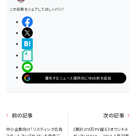
この記事をシェアしてほしいパン！
シェアする
ポストする
>ブクマする
noteで書く
LINEで送る
優先するニュース提供元にWeb担を追加
前の記事
次の記事
中小企業向け「リスティング広告
《累計270万PV越え》オウンドメ
スタートアップガイド」を是非ご
ディアLISKUL 2014 人気記事