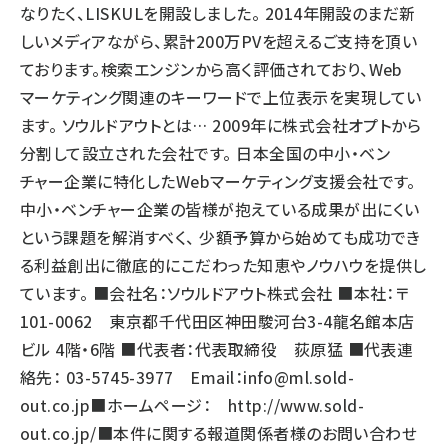
なりたく、LISKULを開設しました。 2014年開設のまだ新
しいメディアながら、累計200万PVを超えるご支持を頂い
ております。検索エンジンから高く評価されており、Web
マーケティング関連のキーワードで上位表示を実現してい
ます。 ソウルドアウトとは… 2009年に株式会社オプトから
分割して設立された会社です。 日本全国の中小・ベン
チャー企業に特化したWebマーケティング支援会社です。
中小・ベンチャー企業の皆様が抱えている成果が出にくい
という課題を解消すべく、 少額予算から始めても成功でき
る利益創出に徹底的にこだわった知恵やノウハウを提供し
ています。 ■会社名：ソウルドアウト株式会社 ■本社：〒
101-0062 東京都千代田区神田駿河台3-4龍名館本店
ビル 4階・6階 ■代表者：代表取締役 荻原猛 ■代表連
絡先： 03-5745-3977 Email：
info@ml.sold-
out.co.jp
■ホームページ：
http://www.sold-
out.co.jp/
■本件に関する報道関係者様のお問い合わせ