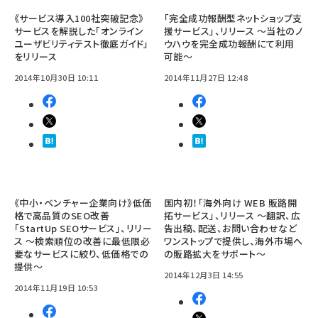
《サービス導入100社突破記念》
「完全成功報酬型ネットショップ支
サービスを解説した「オンライン
援サービス」、リリース ～当社のノ
ユーザビリティテスト徹底ガイド」
ウハウを完全成功報酬にて利用
をリリース
可能～
2014年10月30日 10:11
2014年11月27日 12:48
《中小・ベンチャー企業向け》低価
国内初！「海外向け WEB 販路開
格で高品質のSEO改善
拓サービス」、リリース ～翻訳、広
「StartUp SEOサービス」、リリー
告出稿、配送、お問い合わせなど
ス ～検索順位の改善に最低限必
ワンストップで提供し、海外市場へ
要なサービスに絞り、低価格での
の販路拡大をサポート～
提供～
2014年12月3日 14:55
2014年11月19日 10:53