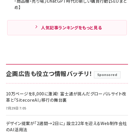
「商品棚・売り場」――ChatGPT時代の新しい購買行動【SEOまと
め】
人気記事ランキングをもっと見る
企画広告も役立つ情報バッチリ！
Sponsored
10万ページを8,000に激減！ 富士通が挑んだグローバルサイト改
革と「SitecoreAI」移行の舞台裏
7月29日 7:05
デザイン提案が「2週間→2日に」 設立22年を迎えるWeb制作会社
のAI活用法