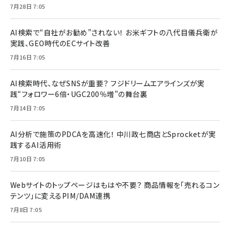
7月28日 7:05
AI検索で“自社がお勧め”されない！ お米ギフトの八代目儀兵衛が
実践、GEO時代のECサイト改善
7月16日 7:05
AI検索時代、なぜSNSが重要？ フジドリームエアラインズが実
践“フォロワー6倍・UGC200％増”の舞台裏
7月14日 7:05
AI分析で施策のPDCAを高速化！ 中川政七商店とSprocketが実
践するAI活用術
7月10日 7:05
Webサイトのトップページはもはや不要？ 商品情報を「売れるコン
テンツ」に変えるPIM/DAM連携
7月8日 7:05