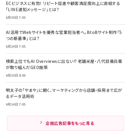
ECビジネスに有効！ リピート促進や顧客満足度向上に直結する
「LINE通知メッセージ」とは？
6月30日 7:05
AI活用でWebサイトを優秀な営業担当者へ。BtoBサイト制作「5
つの新基準」とは？
6月24日 7:05
検索上位でもAI Overviewsに出ない!? 老舗米屋・八代目儀兵衛
が取り組んだGEO施策
4月20日 8:00
明太子の「やまや」に聞く、マーケティングから店舗・採用まで広が
るデータ活用術
4月14日 7:05
企画広告記事をもっと見る