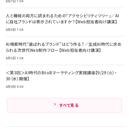
￥1,870
8月7日 7:04
Anker Soundcore P31i (Bluetooth 6.1) 【完
￥4,192
全ワイヤレスイヤホン/アクティブノイズキャンセリ
ング/マルチポイント接続 / 最大50時間再生 / PSE
人と機械の両方に読まれるための「アクセシビリティツリー」／AI
組織の成果を最大化する ルールのデザイン
技術基準適合】ブラック
￥5,990
サッポロ 生ビール 黒ラベル 350ml 缶 24本 ビー
に自社ブランドは表示されていますか？【Web担当者向け講演】
￥1,980
ル ケース買い【6/30応募〆切! 黒ラベルビヤセラー
8月6日 7:04
キャンペーン】
Anker PowerLine III Flow USB-C & USB-C
ケーブル Anker絡まないケーブル 240W 結束バン
￥4,857
ド付き USB PD対応 シリコン素材採用 iPhone
AI検索時代“選ばれるブランド”はどう作る？／生成AI時代に求め
Amazonランキングをもっと見る
17 / 16 / 15 / Galaxy iPad Pro MacBook
￥1,890
られる次世代Web制作フロー【Web担当者向け講演】
Pro/Air 各種対応 (1.8m ミッドナイトブラック)
Amazonランキングをもっと見る
8月5日 7:04
Amazonランキングをもっと見る
＜第3回＞AI時代のBtoBマーケティング実践講座【9/29（火）・
30（水）開催】
8月4日 9:00
すべて見る