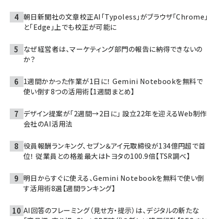
朝日新聞社の文章校正AI「Typoless」がブラウザ「Chrome」
と「Edge」上でも校正が可能に
なぜ経営者は、マーケティング部門の報告に納得できないの
か？
1週間かかった作業が1日に！ Gemini Notebookを無料で
使い倒す8つの活用術【1週間まとめ】
デザイン提案が「2週間→2日に」 設立22年を迎えるWeb制作
会社のAI活用法
役員報酬ランキング、セブン＆アイ元取締役が134億円超で首
位！ 従業員との格差最大はトヨタの100.9倍【TSR調べ】
明日からすぐに使える、Gemini Notebookを無料で使い倒
す活用術8選【週間ランキング】
AI回答のフレーミング（見せ方・提示）は、デジタルの新たな