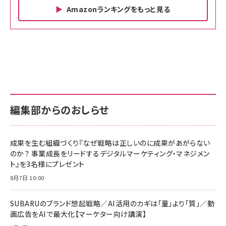
Amazonランキングをもっと見る
Amazon ビジネス・経済関連書籍 の売れ筋ランキン
Amazon 家電＆カメラ の売れ筋ランキング
Amazon パソコン・周辺機器 の売れ筋ランキング
グ
更新日時：2026/06/26 19:00
更新日時：2026/06/26 19:00
更新日時：2026/06/26 19:00
anan(アンアン)2026/07/01号 No.2501[魅せる
KIOXIA(キオクシア) 旧東芝メモリ microSD
KIOXIA(キオクシア) 旧東芝メモリ microSD
カラダ2026／宮舘涼太]
128GB UHS-I Class10 (最大読出速度
128GB UHS-I Class10 (最大読出速度
100MB/s) Nintendo Switch動作確認済 国内
100MB/s) Nintendo Switch動作確認済 国内
￥880
サポート正規品 メーカー保証5年 KLMEA128G
サポート正規品 メーカー保証5年 KLMEA128G
￥2,680
￥2,680
編集部からのおしらせ
anan(アンアン)2026/06/24号 No.2500増刊
スペシャルエディション[王道エンタメの矜持／
NIMASO ガラスフィルム iPhone 17 用 保護フィ
Amazon eギフトカード - Amazonロゴ - クラ
BTS]
ルム 強化ガラス 耐衝撃 高透過率 指紋防止 貼りや
シック
すい ガイド枠付き いPhone17 (6.3インチ) 対応
成果を生む組織づくり『なぜ戦略は正しいのに成果があがらない
￥1,100
￥5,000
2枚セット DSP25F1698
のか？ 事業成長をリードするデジタルマーケティング・マネジメン
￥1,599
ト』を3名様にプレゼント
anan(アンアン)2026/07/08号 No.2502[2026
Anker PowerLine III Flow USB-C & USB-C
年後半、あなたの恋と運命／山田涼介]
【New】Amazon Fire TV Stick HD | 手軽にスト
ケーブル Anker絡まないケーブル 240W 結束バン
8月7日 10:00
リーミングをはじめよう | ストリーミングメディアプ
ド付き USB PD対応 シリコン素材採用 iPhone
￥880
レイヤー
17 / 16 / 15 / Galaxy iPad Pro MacBook
￥1,890
Pro/Air 各種対応 (1.8m ミッドナイトブラック)
SUBARUのブランド想起戦略／AI活用のカギは「量」より「質」／動
￥6,980
画広告をAIで最大化【マーケター向け講演】
ママ投資家が育休中に１億貯めた株式投資
アサヒ飲料 モンスター エナジー 355ml×24本