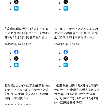
「成功事例に学ぶ、成果を出すメ
メールマーケティングとレコメンド
ルマガ企画・制作セミナー」 2015
エンジンの融合でＥＣサイトの売
年4月22日（水）開催のお知らせ
上120％ＵＰ！【東京セミナー】
2015年3月16日 14:47
2009年8月4日 20:26
勝ち組ECサイトに学ぶ最新動向セ
「成果を出し続けるメルマガ制作
ミナー ～『メールマーケティング』
セミナー ～企画から考えるメルマ
『サイト内検索』『決済』の成功事
ガ改善、プロのやりかた大公開
例を一挙公開！～
～」 好評につき、2014年10月23日
(木)に追加開催決定！