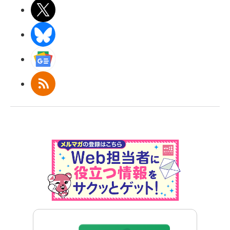
X(エックス)
BlueSky
Googleニュース
RSS