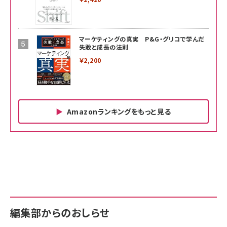
マーケティングの真実 P&G・グリコで学んだ
失敗と成長の法則
￥2,200
Amazonランキングをもっと見る
Amazon ビジネス・経済関連書籍 の売れ筋ランキン
Amazon 家電＆カメラ の売れ筋ランキング
Amazon パソコン・周辺機器 の売れ筋ランキング
グ
更新日時：2026/06/26 19:00
更新日時：2026/06/26 19:00
更新日時：2026/06/26 19:00
anan(アンアン)2026/07/01号 No.2501[魅せる
KIOXIA(キオクシア) 旧東芝メモリ microSD
KIOXIA(キオクシア) 旧東芝メモリ microSD
カラダ2026／宮舘涼太]
128GB UHS-I Class10 (最大読出速度
128GB UHS-I Class10 (最大読出速度
100MB/s) Nintendo Switch動作確認済 国内
100MB/s) Nintendo Switch動作確認済 国内
￥880
サポート正規品 メーカー保証5年 KLMEA128G
サポート正規品 メーカー保証5年 KLMEA128G
￥2,680
￥2,680
編集部からのおしらせ
anan(アンアン)2026/06/24号 No.2500増刊