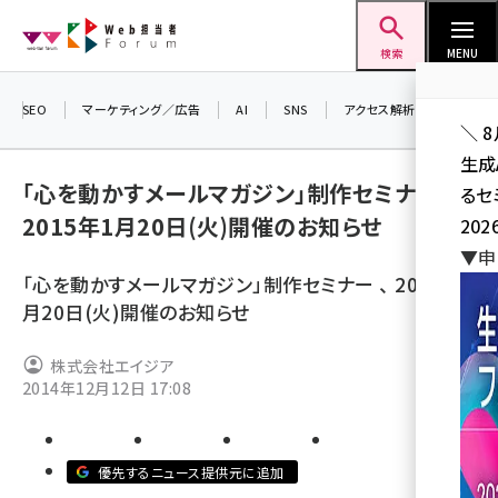
メ
Web担当者Forum
イ
検索
MENU
ン
コ
SEO
マーケティング／広告
AI
SNS
アクセス解析／データ分析
＼ 
ン
生成
テ
「心を動かすメールマガジン」制作セミナー 、
るセ
ン
2015年1月20日(火)開催のお知らせ
202
ツ
seo (3528)
▼申
に
「心を動かすメールマガジン」制作セミナー 、 2015年1
ai (2811)
移
月20日(火)開催のお知らせ
動
youtube (2439)
株式会社エイジア
note (2315)
2014年12月12日 17:08
セミナー (2308)
z世代 (1623)
優先するニュース提供元に追加
meo (1277)