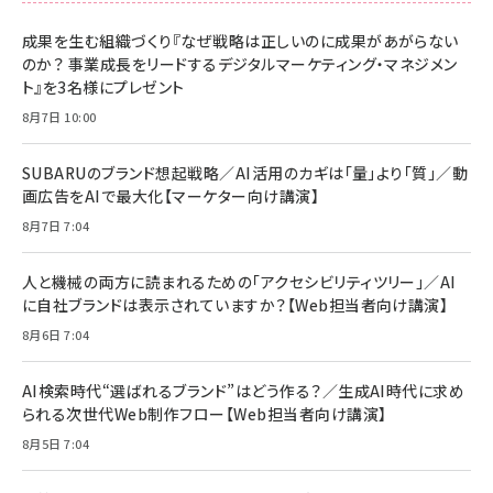
スペシャルエディション[王道エンタメの矜持／
NIMASO ガラスフィルム iPhone 17 用 保護フィ
Amazon eギフトカード - Amazonロゴ - クラ
BTS]
ルム 強化ガラス 耐衝撃 高透過率 指紋防止 貼りや
シック
すい ガイド枠付き いPhone17 (6.3インチ) 対応
成果を生む組織づくり『なぜ戦略は正しいのに成果があがらない
￥1,100
￥5,000
2枚セット DSP25F1698
のか？ 事業成長をリードするデジタルマーケティング・マネジメン
￥1,599
ト』を3名様にプレゼント
anan(アンアン)2026/07/08号 No.2502[2026
Anker PowerLine III Flow USB-C & USB-C
年後半、あなたの恋と運命／山田涼介]
【New】Amazon Fire TV Stick HD | 手軽にスト
ケーブル Anker絡まないケーブル 240W 結束バン
8月7日 10:00
リーミングをはじめよう | ストリーミングメディアプ
ド付き USB PD対応 シリコン素材採用 iPhone
￥880
レイヤー
17 / 16 / 15 / Galaxy iPad Pro MacBook
￥1,890
Pro/Air 各種対応 (1.8m ミッドナイトブラック)
SUBARUのブランド想起戦略／AI活用のカギは「量」より「質」／動
￥6,980
画広告をAIで最大化【マーケター向け講演】
ママ投資家が育休中に１億貯めた株式投資
アサヒ飲料 モンスター エナジー 355ml×24本
￥1,870
8月7日 7:04
Anker Soundcore P31i (Bluetooth 6.1) 【完
￥4,192
全ワイヤレスイヤホン/アクティブノイズキャンセリ
ング/マルチポイント接続 / 最大50時間再生 / PSE
人と機械の両方に読まれるための「アクセシビリティツリー」／AI
組織の成果を最大化する ルールのデザイン
技術基準適合】ブラック
￥5,990
サッポロ 生ビール 黒ラベル 350ml 缶 24本 ビー
に自社ブランドは表示されていますか？【Web担当者向け講演】
￥1,980
ル ケース買い【6/30応募〆切! 黒ラベルビヤセラー
8月6日 7:04
キャンペーン】
Anker PowerLine III Flow USB-C & USB-C
ケーブル Anker絡まないケーブル 240W 結束バン
￥4,857
ド付き USB PD対応 シリコン素材採用 iPhone
AI検索時代“選ばれるブランド”はどう作る？／生成AI時代に求め
Amazonランキングをもっと見る
17 / 16 / 15 / Galaxy iPad Pro MacBook
￥1,890
られる次世代Web制作フロー【Web担当者向け講演】
Pro/Air 各種対応 (1.8m ミッドナイトブラック)
Amazonランキングをもっと見る
8月5日 7:04
Amazonランキングをもっと見る