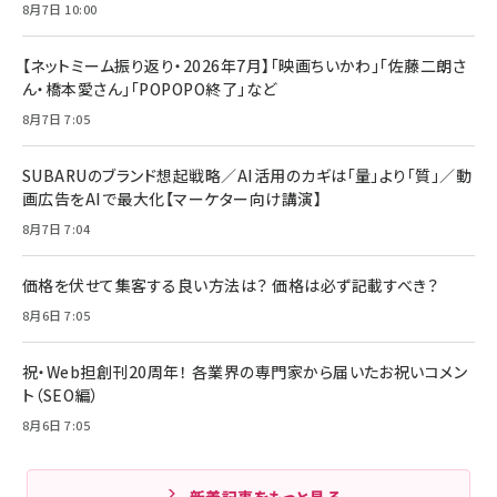
8月7日 10:00
【ネットミーム振り返り・2026年7月】「映画ちいかわ」「佐藤二朗さ
ん・橋本愛さん」「POPOPO終了」など
8月7日 7:05
SUBARUのブランド想起戦略／AI活用のカギは「量」より「質」／動
画広告をAIで最大化【マーケター向け講演】
8月7日 7:04
価格を伏せて集客する良い方法は？ 価格は必ず記載すべき？
8月6日 7:05
祝・Web担創刊20周年！ 各業界の専門家から届いたお祝いコメン
ト（SEO編）
8月6日 7:05
新着記事をもっと見る