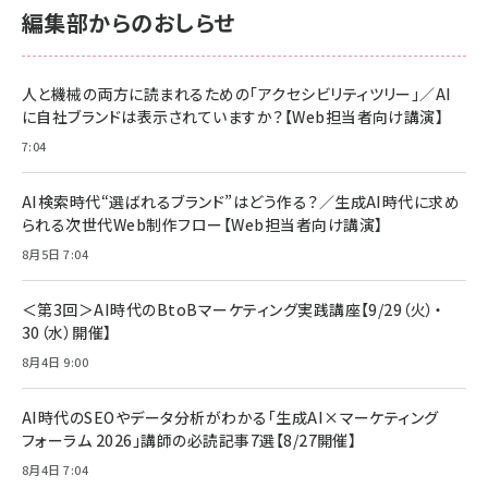
￥2,680
￥2,680
編集部からのおしらせ
anan(アンアン)2026/06/24号 No.2500増刊
スペシャルエディション[王道エンタメの矜持／
NIMASO ガラスフィルム iPhone 17 用 保護フィ
Amazon eギフトカード - Amazonロゴ - クラ
BTS]
ルム 強化ガラス 耐衝撃 高透過率 指紋防止 貼りや
シック
すい ガイド枠付き いPhone17 (6.3インチ) 対応
人と機械の両方に読まれるための「アクセシビリティツリー」／AI
￥1,100
￥5,000
2枚セット DSP25F1698
に自社ブランドは表示されていますか？【Web担当者向け講演】
￥1,599
7:04
anan(アンアン)2026/07/08号 No.2502[2026
Anker PowerLine III Flow USB-C & USB-C
年後半、あなたの恋と運命／山田涼介]
【New】Amazon Fire TV Stick HD | 手軽にスト
ケーブル Anker絡まないケーブル 240W 結束バン
リーミングをはじめよう | ストリーミングメディアプ
ド付き USB PD対応 シリコン素材採用 iPhone
￥880
AI検索時代“選ばれるブランド”はどう作る？／生成AI時代に求め
レイヤー
17 / 16 / 15 / Galaxy iPad Pro MacBook
￥1,890
Pro/Air 各種対応 (1.8m ミッドナイトブラック)
られる次世代Web制作フロー【Web担当者向け講演】
￥6,980
ママ投資家が育休中に１億貯めた株式投資
8月5日 7:04
アサヒ飲料 モンスター エナジー 355ml×24本
￥1,870
Anker Soundcore P31i (Bluetooth 6.1) 【完
￥4,192
全ワイヤレスイヤホン/アクティブノイズキャンセリ
＜第3回＞AI時代のBtoBマーケティング実践講座【9/29（火）・
ング/マルチポイント接続 / 最大50時間再生 / PSE
30（水）開催】
組織の成果を最大化する ルールのデザイン
技術基準適合】ブラック
￥5,990
サッポロ 生ビール 黒ラベル 350ml 缶 24本 ビー
8月4日 9:00
￥1,980
ル ケース買い【6/30応募〆切! 黒ラベルビヤセラー
キャンペーン】
Anker PowerLine III Flow USB-C & USB-C
ケーブル Anker絡まないケーブル 240W 結束バン
￥4,857
AI時代のSEOやデータ分析がわかる「生成AI×マーケティング
ド付き USB PD対応 シリコン素材採用 iPhone
フォーラム 2026」講師の必読記事7選【8/27開催】
Amazonランキングをもっと見る
17 / 16 / 15 / Galaxy iPad Pro MacBook
￥1,890
Pro/Air 各種対応 (1.8m ミッドナイトブラック)
8月4日 7:04