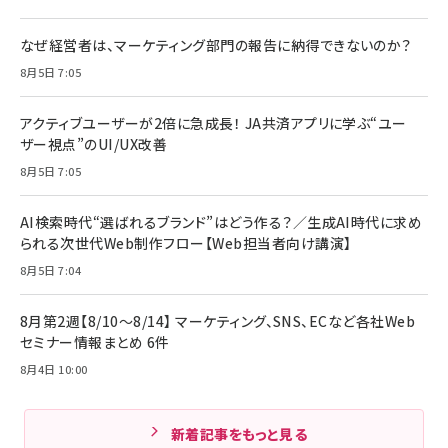
なぜ経営者は、マーケティング部門の報告に納得できないのか？
8月5日 7:05
アクティブユーザーが2倍に急成長！ JA共済アプリに学ぶ“ユー
ザー視点”のUI/UX改善
8月5日 7:05
AI検索時代“選ばれるブランド”はどう作る？／生成AI時代に求め
られる次世代Web制作フロー【Web担当者向け講演】
8月5日 7:04
8月第2週【8/10～8/14】 マーケティング、SNS、ECなど各社Web
セミナー情報まとめ 6件
8月4日 10:00
新着記事をもっと見る