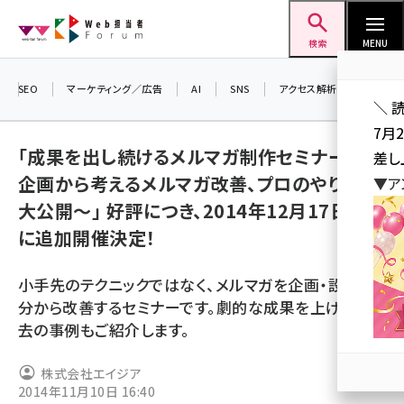
メ
Web担当者Forum
イ
検索
MENU
ン
コ
SEO
マーケティング／広告
AI
SNS
アクセス解析／データ分析
＼ 
ン
7月
テ
「成果を出し続けるメルマガ制作セミナー ～
差し
ン
企画から考えるメルマガ改善、プロのやりかた
▼ア
ツ
seo (3516)
大公開～」 好評につき、2014年12月17日(水)
に
に追加開催決定！
ai (2799)
移
動
youtube (2420)
小手先のテクニックではなく、メルマガを企画・設計部
note (2308)
分から改善するセミナーです。劇的な成果を上げた過
去の事例もご紹介します。
セミナー (2296)
z世代 (1617)
株式会社エイジア
2014年11月10日 16:40
meo (1274)