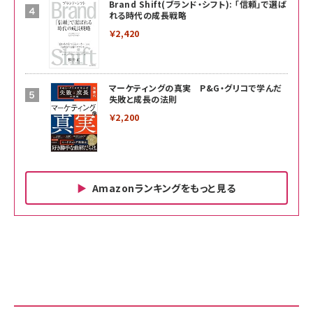
Brand Shift(ブランド・シフト): 「信頼」で選ば
れる時代の成長戦略
￥2,420
マーケティングの真実 P&G・グリコで学んだ
失敗と成長の法則
￥2,200
Amazonランキングをもっと見る
Amazon ビジネス・経済関連書籍 の売れ筋ランキン
Amazon 家電＆カメラ の売れ筋ランキング
Amazon パソコン・周辺機器 の売れ筋ランキング
グ
更新日時：2026/06/26 19:00
更新日時：2026/06/26 19:00
更新日時：2026/06/26 19:00
anan(アンアン)2026/07/01号 No.2501[魅せる
KIOXIA(キオクシア) 旧東芝メモリ microSD
KIOXIA(キオクシア) 旧東芝メモリ microSD
カラダ2026／宮舘涼太]
128GB UHS-I Class10 (最大読出速度
128GB UHS-I Class10 (最大読出速度
100MB/s) Nintendo Switch動作確認済 国内
100MB/s) Nintendo Switch動作確認済 国内
￥880
サポート正規品 メーカー保証5年 KLMEA128G
サポート正規品 メーカー保証5年 KLMEA128G