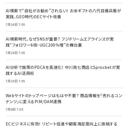
AI検索で“自社がお勧め”されない！ お米ギフトの八代目儀兵衛が
実践、GEO時代のECサイト改善
7月16日 7:05
AI検索時代、なぜSNSが重要？ フジドリームエアラインズが実
践“フォロワー6倍・UGC200％増”の舞台裏
7月14日 7:05
AI分析で施策のPDCAを高速化！ 中川政七商店とSprocketが実
践するAI活用術
7月10日 7:05
Webサイトのトップページはもはや不要？ 商品情報を「売れるコン
テンツ」に変えるPIM/DAM連携
7月8日 7:05
ECビジネスに有効！ リピート促進や顧客満足度向上に直結する