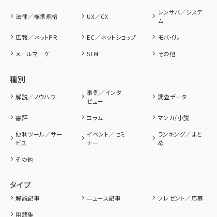
レンサバ／システ
法律／標準規格
UX／CX
ム
広報／ネットPR
EC／ネットショップ
モバイル
メールマーケ
SEM
その他
種別
事例／インタ
解説／ノウハウ
調査データ
ビュー
書評
コラム
マンガ/小説
便利ツール／サー
イベント／セミ
ランキング／まと
ビス
ナー
め
その他
タイプ
解説記事
ニュース記事
プレゼント／応募
用語集