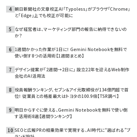
朝日新聞社の文章校正AI「Typoless」がブラウザ「Chrome」
と「Edge」上でも校正が可能に
なぜ経営者は、マーケティング部門の報告に納得できないの
か？
1週間かかった作業が1日に！ Gemini Notebookを無料で
使い倒す8つの活用術【1週間まとめ】
デザイン提案が「2週間→2日に」 設立22年を迎えるWeb制作
会社のAI活用法
役員報酬ランキング、セブン＆アイ元取締役が134億円超で首
位！ 従業員との格差最大はトヨタの100.9倍【TSR調べ】
明日からすぐに使える、Gemini Notebookを無料で使い倒
す活用術8選【週間ランキング】
SEOと広報PRの相乗効果で実現する、AI時代に“選ばれる”ブ
ランド設計