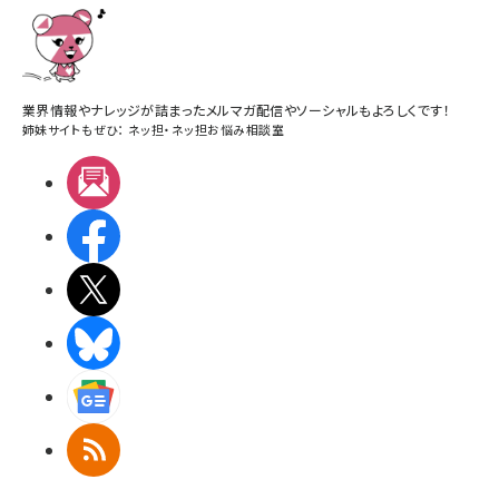
業界情報やナレッジが詰まったメルマガ配信やソーシャルもよろしくです！
姉妹サイトもぜひ：
ネッ担
・
ネッ担お悩み相談室
メルマガ
Facebook
X(エックス)
BlueSky
Googleニュース
RSS