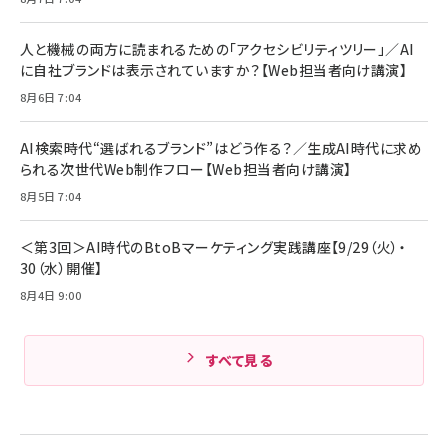
Anker Soundcore P31i (Bluetooth 6.1)
本
￥1,870
【完全ワイヤレスイヤホン/アクティブノイズキャ
￥4,192
ンセリング/マルチポイント接続 / 最大50時間
人と機械の両方に読まれるための「アクセシビリティツリー」／AI
再生 / PSE技術基準適合】ブラック
￥5,990
組織の成果を最大化する ルールのデザイン
に自社ブランドは表示されていますか？【Web担当者向け講演】
サッポロ 生ビール 黒ラベル 350ml 缶 24本
ビール ケース買い【6/30応募〆切! 黒ラベルビ
￥1,980
8月6日 7:04
Anker PowerLine III Flow USB-C & USB-
ヤセラーキャンペーン】
C ケーブル Anker絡まないケーブル 240W 結
￥4,857
束バンド付き USB PD対応 シリコン素材採用
AI検索時代“選ばれるブランド”はどう作る？／生成AI時代に求め
iPhone 17 / 16 / 15 / Galaxy iPad Pro
￥1,890
られる次世代Web制作フロー【Web担当者向け講演】
Amazonランキングをもっと見る
MacBook Pro/Air 各種対応 (1.8m ミッドナ
イトブラック)
8月5日 7:04
Amazonランキングをもっと見る
Amazonランキングをもっと見る
＜第3回＞AI時代のBtoBマーケティング実践講座【9/29（火）・
30（水）開催】
8月4日 9:00
すべて見る