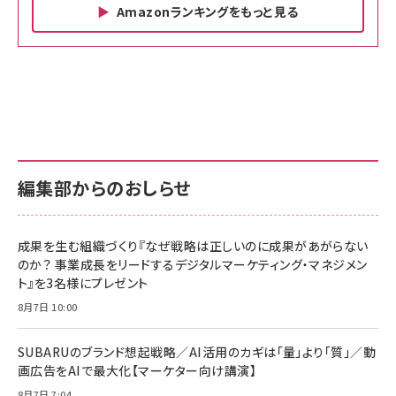
Amazonランキングをもっと見る
Amazon ビジネス・経済関連書籍 の売れ筋ランキン
Amazon 家電＆カメラ の売れ筋ランキング
Amazon パソコン・周辺機器 の売れ筋ランキング
グ
更新日時：2026/06/26 19:00
更新日時：2026/06/26 19:00
更新日時：2026/06/26 19:00
anan(アンアン)2026/07/01号 No.2501[魅
KIOXIA(キオクシア) 旧東芝メモリ microSD
KIOXIA(キオクシア) 旧東芝メモリ microSD
せるカラダ2026／宮舘涼太]
128GB UHS-I Class10 (最大読出速度
128GB UHS-I Class10 (最大読出速度
100MB/s) Nintendo Switch動作確認済 国
100MB/s) Nintendo Switch動作確認済 国
￥880
内サポート正規品 メーカー保証5年
内サポート正規品 メーカー保証5年
￥2,680
￥2,680
KLMEA128G
KLMEA128G
編集部からのおしらせ
anan(アンアン)2026/06/24号 No.2500増
刊 スペシャルエディション[王道エンタメの矜
NIMASO ガラスフィルム iPhone 17 用 保護
Amazon eギフトカード - Amazonロゴ - ク
持／BTS]
フィルム 強化ガラス 耐衝撃 高透過率 指紋防
ラシック
止 貼りやすい ガイド枠付き いPhone17 (6.3
成果を生む組織づくり『なぜ戦略は正しいのに成果があがらない
￥1,100
￥5,000
インチ) 対応 2枚セット DSP25F1698
のか？ 事業成長をリードするデジタルマーケティング・マネジメン
￥1,599
ト』を3名様にプレゼント
anan(アンアン)2026/07/08号
Anker PowerLine III Flow USB-C & USB-
No.2502[2026年後半、あなたの恋と運命／山
【New】Amazon Fire TV Stick HD | 手軽に
C ケーブル Anker絡まないケーブル 240W 結
8月7日 10:00
田涼介]
ストリーミングをはじめよう | ストリーミングメ
束バンド付き USB PD対応 シリコン素材採用
ディアプレイヤー
iPhone 17 / 16 / 15 / Galaxy iPad Pro
￥880
￥1,890
MacBook Pro/Air 各種対応 (1.8m ミッドナ
SUBARUのブランド想起戦略／AI活用のカギは「量」より「質」／動
￥6,980
イトブラック)
画広告をAIで最大化【マーケター向け講演】
ママ投資家が育休中に１億貯めた株式投資
アサヒ飲料 モンスター エナジー 355ml×24
8月7日 7:04