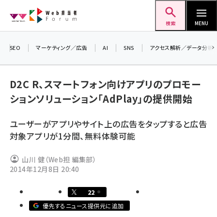
メ
Web担当者Forum
イ
検索
MENU
ン
コ
SEO
マーケティング／広告
AI
SNS
アクセス解析／データ分析
＼ 
ン
生成
テ
D2C R、スマートフォン向けアプリのプロモー
るセ
ン
ションソリューション「AdPlay」の提供開始
202
ツ
seo (3536)
▼申
に
ユーザーがアプリやサイト上の広告をタップすると広告
ai (2818)
移
対象アプリが1分間、無料体験可能
動
youtube (2444)
山川 健（Web担 編集部）
note (2320)
2014年12月8日 20:40
セミナー (2313)
22
z世代 (1629)
優先するニュース提供元に追加
meo (1279)