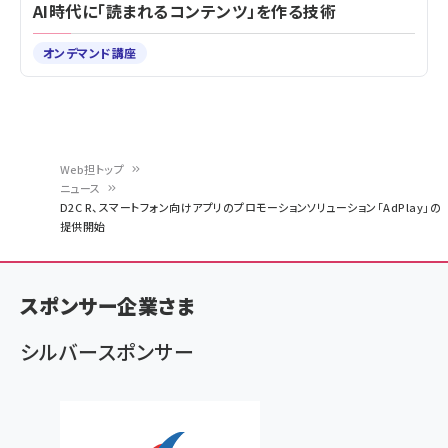
AI時代に「読まれるコンテンツ」を作る技術
オンデマンド講座
Web担トップ
ニュース
パ
D2C R、スマートフォン向けアプリのプロモーションソリューション「AdPlay」の
提供開始
ン
く
ず
スポンサー企業さま
シルバースポンサー