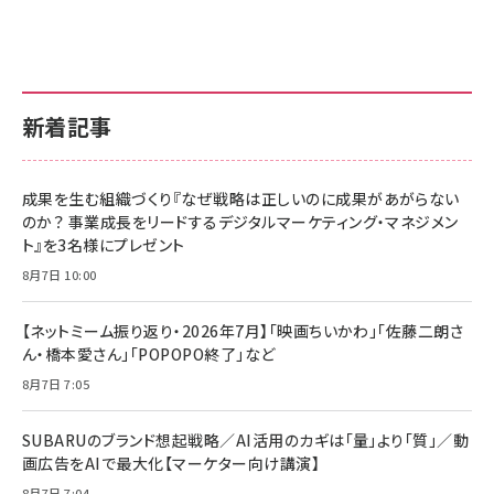
新着記事
成果を生む組織づくり『なぜ戦略は正しいのに成果があがらない
のか？ 事業成長をリードするデジタルマーケティング・マネジメン
ト』を3名様にプレゼント
8月7日 10:00
【ネットミーム振り返り・2026年7月】「映画ちいかわ」「佐藤二朗さ
ん・橋本愛さん」「POPOPO終了」など
8月7日 7:05
SUBARUのブランド想起戦略／AI活用のカギは「量」より「質」／動
画広告をAIで最大化【マーケター向け講演】
8月7日 7:04