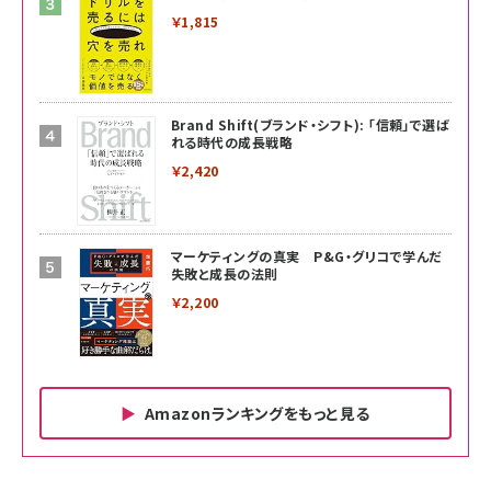
￥1,815
Brand Shift(ブランド・シフト): 「信頼」で選ば
れる時代の成長戦略
￥2,420
マーケティングの真実 P&G・グリコで学んだ
失敗と成長の法則
￥2,200
Amazonランキングをもっと見る
Amazon ビジネス・経済関連書籍 の売れ筋ランキン
Amazon 家電＆カメラ の売れ筋ランキング
Amazon パソコン・周辺機器 の売れ筋ランキング