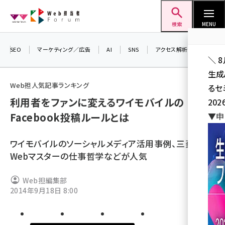
メ
Web担当者Forum
イ
検索
MENU
ン
コ
SEO
マーケティング／広告
AI
SNS
アクセス解析／データ分析
＼ 
ン
生成
テ
Web担人気記事ランキング
るセ
ン
利用者をファンに変えるワイモバイルの
202
ツ
seo (3538)
Facebook投稿ルールとは
▼申
に
ai (2820)
移
ワイモバイルのソーシャルメディア活用事例、三菱電機
動
youtube (2444)
Webマスターの仕事哲学などが人気
note (2322)
Web担編集部
セミナー (2315)
2014年9月18日 8:00
z世代 (1629)
meo (1281)