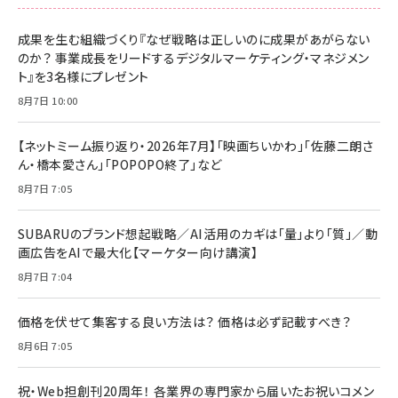
成果を生む組織づくり『なぜ戦略は正しいのに成果があがらない
のか？ 事業成長をリードするデジタルマーケティング・マネジメン
ト』を3名様にプレゼント
8月7日 10:00
【ネットミーム振り返り・2026年7月】「映画ちいかわ」「佐藤二朗さ
ん・橋本愛さん」「POPOPO終了」など
8月7日 7:05
SUBARUのブランド想起戦略／AI活用のカギは「量」より「質」／動
画広告をAIで最大化【マーケター向け講演】
8月7日 7:04
価格を伏せて集客する良い方法は？ 価格は必ず記載すべき？
8月6日 7:05
祝・Web担創刊20周年！ 各業界の専門家から届いたお祝いコメン