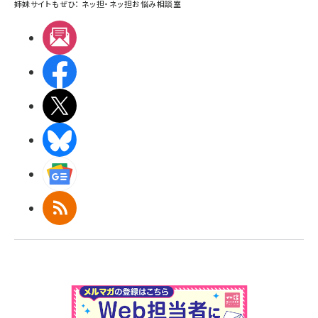
姉妹サイトもぜひ：
ネッ担
・
ネッ担お悩み相談室
メルマガ
Facebook
X(エックス)
BlueSky
Googleニュース
RSS