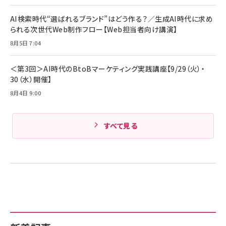
ケーブル Anker絡まないケーブル 240W 結束バン
￥4,857
ド付き USB PD対応 シリコン素材採用 iPhone
AI検索時代“選ばれるブランド”はどう作る？／生成AI時代に求め
Amazonランキングをもっと見る
17 / 16 / 15 / Galaxy iPad Pro MacBook
￥1,890
られる次世代Web制作フロー【Web担当者向け講演】
Pro/Air 各種対応 (1.8m ミッドナイトブラック)
Amazonランキングをもっと見る
8月5日 7:04
Amazonランキングをもっと見る
＜第3回＞AI時代のBtoBマーケティング実践講座【9/29（火）・
30（水）開催】
8月4日 9:00
すべて見る