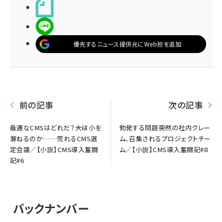
noteで書く
LINEで送る
優先するニュース提供元にWeb担を追加
前の記事
次の記事
最適なCMSはどれだ？――大は小を
勃発する問題――突然の社内クレー
兼ねるのか……荒れるCMS選
ム、召集されるプロジェクトチー
定会議／【小説】CMS導入奮闘
ム／【小説】CMS導入奮闘記#8
記#6
バックナンバー