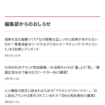
anan(アンアン)2026/07/01号 No.2501[魅せる
KIOXIA(キオクシア) 旧東芝メモリ microSD
KIOXIA(キオクシア) 旧東芝メモリ microSD
カラダ2026／宮舘涼太]
128GB UHS-I Class10 (最大読出速度
128GB UHS-I Class10 (最大読出速度
100MB/s) Nintendo Switch動作確認済 国内
100MB/s) Nintendo Switch動作確認済 国内
￥880
サポート正規品 メーカー保証5年 KLMEA128G
サポート正規品 メーカー保証5年 KLMEA128G
￥2,680
￥2,680
編集部からのおしらせ
anan(アンアン)2026/06/24号 No.2500増刊
スペシャルエディション[王道エンタメの矜持／
NIMASO ガラスフィルム iPhone 17 用 保護フィ
Amazon eギフトカード - Amazonロゴ - クラ
BTS]
ルム 強化ガラス 耐衝撃 高透過率 指紋防止 貼りや
シック
すい ガイド枠付き いPhone17 (6.3インチ) 対応
成果を生む組織づくり『なぜ戦略は正しいのに成果があがらない
￥1,100
￥5,000
2枚セット DSP25F1698
のか？ 事業成長をリードするデジタルマーケティング・マネジメン
￥1,599
ト』を3名様にプレゼント
anan(アンアン)2026/07/08号 No.2502[2026
Anker PowerLine III Flow USB-C & USB-C
年後半、あなたの恋と運命／山田涼介]
【New】Amazon Fire TV Stick HD | 手軽にスト
ケーブル Anker絡まないケーブル 240W 結束バン
8月7日 10:00
リーミングをはじめよう | ストリーミングメディアプ
ド付き USB PD対応 シリコン素材採用 iPhone
￥880
レイヤー
17 / 16 / 15 / Galaxy iPad Pro MacBook
￥1,890
Pro/Air 各種対応 (1.8m ミッドナイトブラック)
SUBARUのブランド想起戦略／AI活用のカギは「量」より「質」／動
￥6,980
画広告をAIで最大化【マーケター向け講演】
ママ投資家が育休中に１億貯めた株式投資
アサヒ飲料 モンスター エナジー 355ml×24本
￥1,870
8月7日 7:04
Anker Soundcore P31i (Bluetooth 6.1) 【完
￥4,192
全ワイヤレスイヤホン/アクティブノイズキャンセリ
ング/マルチポイント接続 / 最大50時間再生 / PSE
人と機械の両方に読まれるための「アクセシビリティツリー」／AI
組織の成果を最大化する ルールのデザイン
技術基準適合】ブラック
￥5,990
サッポロ 生ビール 黒ラベル 350ml 缶 24本 ビー
に自社ブランドは表示されていますか？【Web担当者向け講演】
￥1,980
ル ケース買い【6/30応募〆切! 黒ラベルビヤセラー
8月6日 7:04
キャンペーン】
Anker PowerLine III Flow USB-C & USB-C