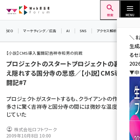
メ
Web担当者Forum
イ
検索
MENU
ン
コ
SEO
マーケティング／広告
AI
SNS
アクセス解析／データ分析
＼ 
ン
生成
テ
【小説】CMS導入奮闘記――吉祥寺和男の挑戦
るセ
ン
プロジェクトのスタート――プロジェクトの裏に見
202
ツ
seo (3538)
え隠れする国分寺の思惑／【小説】CMS導入奮
▼申
に
闘記#7
ai (2820)
移
動
youtube (2444)
プロジェクトがスタートするも、クライアントの作業量の
note (2322)
多さに驚く吉祥寺と国分寺の間には微妙な温度差が生
じていた
セミナー (2315)
z世代 (1629)
株式会社ロフトワーク
2009年10月8日 10:00
meo (1281)