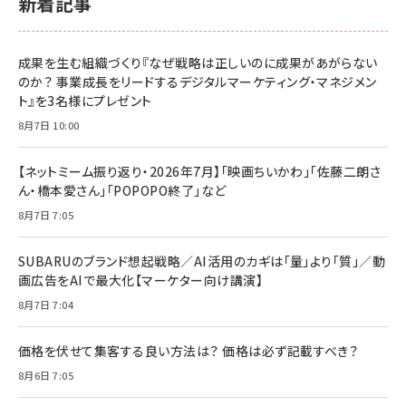
新着記事
成果を生む組織づくり『なぜ戦略は正しいのに成果があがらない
のか？ 事業成長をリードするデジタルマーケティング・マネジメン
ト』を3名様にプレゼント
8月7日 10:00
【ネットミーム振り返り・2026年7月】「映画ちいかわ」「佐藤二朗さ
ん・橋本愛さん」「POPOPO終了」など
8月7日 7:05
SUBARUのブランド想起戦略／AI活用のカギは「量」より「質」／動
画広告をAIで最大化【マーケター向け講演】
8月7日 7:04
価格を伏せて集客する良い方法は？ 価格は必ず記載すべき？
8月6日 7:05