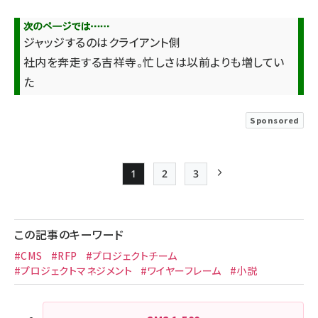
ジャッジするのはクライアント側
社内を奔走する吉祥寺。忙しさは以前よりも増してい
た
Sponsored
1
2
3
Page
Page
Page
次ページ
ペー
ジ
この記事のキーワード
送
#CMS
#RFP
#プロジェクトチーム
り
#プロジェクトマネジメント
#ワイヤーフレーム
#小説