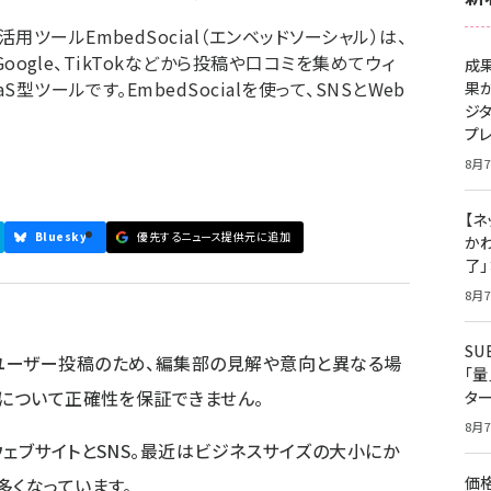
ツールEmbedSocial（エンベッドソーシャル）は、
Google、TikTokなどから投稿や口コミを集めてウィ
成
型ツールです。EmbedSocialを使って、SNSとWeb
果
ジ
プ
8月7
【ネ
Bluesky
優先するニュース提供元に追加
かわ
了
8月7
S
ユーザー投稿のため、編集部の見解や意向と異なる場
「
容について正確性を保証できません。
タ
8月7
ウェブサイトとSNS。最近はビジネスサイズの大小にか
価
多くなっています。