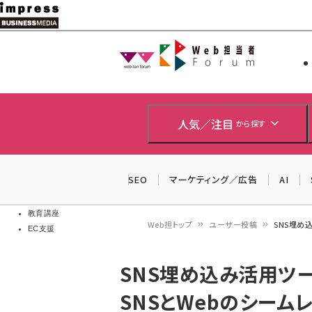
メ
イ
Web担当者
Web担当者
ン
EC担当者
コ
製品導入
ン
企業IT
ソフト開発
テ
人気／注目
から探す
IoT・AI
ン
DCクラウド
研究・調査
ツ
SEO
マーケティング／広告
AI
エネルギー
に
ドローン
移
教育講座
Web担トップ
ユーザー投稿
SNS埋め
EC支援
動
パ
SNS埋め込み活用ツール
ン
SNSとWebのシーム
く