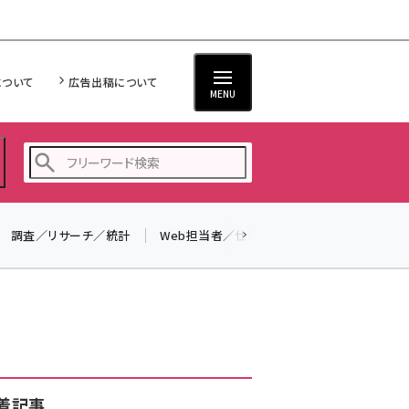
について
広告出稿について
MENU
調査／リサーチ／統計
Web担当者／仕事
法律／標準規格
seo (3538)
ai (2820)
youtube (2444)
note (2322)
セミナー (2315)
着記事