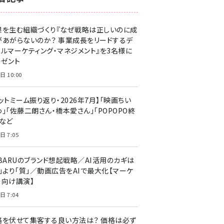
z世代 (1629)
果を生む組織づくり『なぜ戦略は正しいのに成
meo (1281)
があがらないのか？ 事業成長をリードするデ
llmo (1167)
タルマーケティング・マネジメント』を3名様に
レゼント
日 10:00
ットミーム振り返り・2026年7月】「映画ちい
」「佐藤二朗さん・橋本愛さん」「POPOPO終
」など
日 7:05
UBARUのブランド想起戦略／AI活用のカギは
量」より「質」／動画広告をAIで最大化【マーケ
ー向け講演】
日 7:04
格を伏せて集客する良い方法は？ 価格は必ず