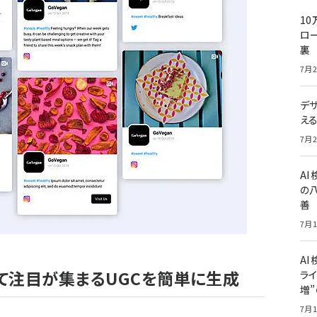
10
ロー
裏
7月2
デ
え
7月2
A
の
善
7月1
AI
て注目が集まるUGCを簡単に生成
ライ
増
7月1