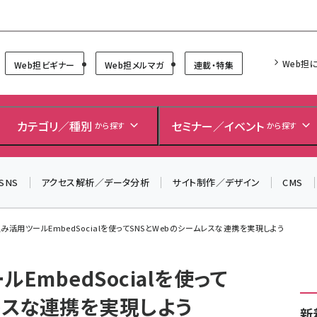
Forum
Web担
Web担ビギナー
Web担メルマガ
連載・特集
＼ 8月27日開催、申し込み受付中！ ／
生成AIをマーケティング等に活用するための考え方を学べ
カテゴリ／種別
セミナー／イベント
から探す
から探す
るセミナーイベント「生成AI × マーケティング フォーラム
2026」開催！
SNS
アクセス解析／データ分析
サイト制作／デザイン
CMS
▼申し込みはこちらから▼
込み活用ツールEmbedSocialを使ってSNSとWebのシームレスな連携を実現しよう
EmbedSocialを使って
レスな連携を実現しよう
新