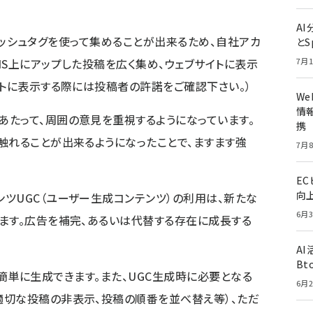
A
稿をハッシュタグを使って集めることが出来るため、自社アカ
とS
NS上にアップした投稿を広く集め、ウェブサイトに表示
7月1
イトに表示する際には投稿者の許諾をご確認下さい。）
W
情報
たって、周囲の意見を重視するようになっています。
携
触れることが出来るようになったことで、ますます強
7月8
E
向
ツUGC（ユーザー生成コンテンツ）の利用は、新たな
6月3
ます。広告を補完、あるいは代替する存在に成長する
A
Bt
使えば簡単に生成できます。また、UGC生成時に必要となる
6月2
適切な投稿の非表示、投稿の順番を並べ替え等）、ただ