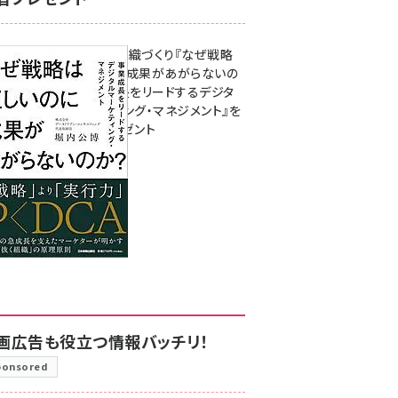
成果を生む組織づくり『なぜ戦略
は正しいのに成果があがらないの
か？ 事業成長をリードするデジタ
ルマーケティング・マネジメント』を
3名様にプレゼント
8月7日 10:00
画広告も役立つ情報バッチリ！
ponsored