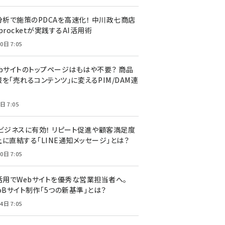
I分析で施策のPDCAを高速化！ 中川政七商店
procketが実践するAI活用術
0日 7:05
ebサイトのトップページはもはや不要？ 商品
を「売れるコンテンツ」に変えるPIM/DAM連
日 7:05
Cビジネスに有効！ リピート促進や顧客満足度
上に直結する「LINE通知メッセージ」とは？
0日 7:05
I活用でWebサイトを優秀な営業担当者へ。
oBサイト制作「5つの新基準」とは？
4日 7:05