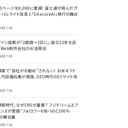
万ページを8,000に激減！ 富士通が挑んだグ
バルサイト改革と「SitecoreAI」移行の舞台
9日 7:05
ザイン提案が「2週間→2日に」 設立22年を迎
るWeb制作会社のAI活用法
8日 7:05
I検索で“自社がお勧め”されない！ お米ギフト
八代目儀兵衛が実践、GEO時代のECサイト改
6日 7:05
検索時代、なぜSNSが重要？ フジドリームエア
ンズが実践“フォロワー6倍・UGC200％
”の舞台裏
4日 7:05