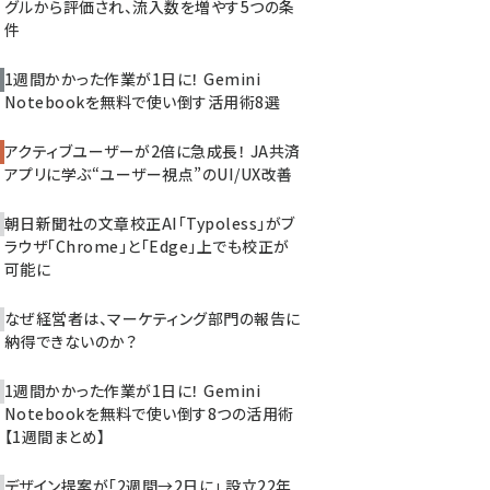
グルから評価され、流入数を増やす5つの条
件
1週間かかった作業が1日に！ Gemini
Notebookを無料で使い倒す活用術8選
アクティブユーザーが2倍に急成長！ JA共済
アプリに学ぶ“ユーザー視点”のUI/UX改善
朝日新聞社の文章校正AI「Typoless」がブ
ラウザ「Chrome」と「Edge」上でも校正が
可能に
なぜ経営者は、マーケティング部門の報告に
納得できないのか？
1週間かかった作業が1日に！ Gemini
Notebookを無料で使い倒す8つの活用術
【1週間まとめ】
デザイン提案が「2週間→2日に」 設立22年