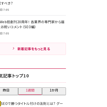
載すべき？
日 7:05
・Web担創刊20周年！ 各業界の専門家から届
お祝いコメント（SEO編）
日 7:05
新着記事をもっと見る
気記事トップ10
昨日
1週間
1か月
SEOで勝つタイトル付けの法則とは？ グー