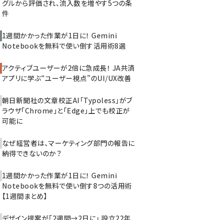
グルから評価され、流入数を増やす5つの条
件
1週間かかった作業が1日に！ Gemini
Notebookを無料で使い倒す活用術8選
アクティブユーザーが2倍に急成長！ JA共済
アプリに学ぶ“ユーザー視点”のUI/UX改善
朝日新聞社の文章校正AI「Typoless」がブ
ラウザ「Chrome」と「Edge」上でも校正が
可能に
なぜ経営者は、マーケティング部門の報告に
納得できないのか？
1週間かかった作業が1日に！ Gemini
Notebookを無料で使い倒す8つの活用術
【1週間まとめ】
デザイン提案が「2週間→2日に」 設立22年