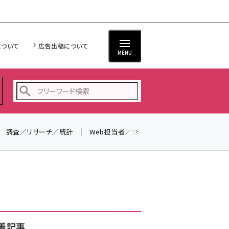
について
広告出稿について
MENU
調査／リサーチ／統計
Web担当者／仕事
法律／標準規格
seo (3538)
ai (2820)
youtube (2444)
note (2322)
セミナー (2315)
着記事