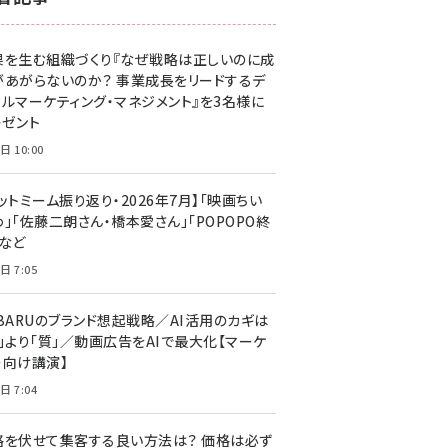
z世代 (1629)
果を生む組織づくり『なぜ戦略は正しいのに成
meo (1281)
があがらないのか？ 事業成長をリードするデ
llmo (1167)
タルマーケティング・マネジメント』を3名様に
レゼント
日 10:00
ットミーム振り返り・2026年7月】「映画ちい
」「佐藤二朗さん・橋本愛さん」「POPOPO終
」など
日 7:05
UBARUのブランド想起戦略／AI活用のカギは
量」より「質」／動画広告をAIで最大化【マーケ
ー向け講演】
日 7:04
格を伏せて集客する良い方法は？ 価格は必ず