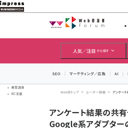
メ
イ
Web担当者
Web担当者
ン
EC担当者
コ
製品導入
ン
企業IT
ソフト開発
テ
人気／注目
から探す
IoT・AI
ン
DCクラウド
研究・調査
ツ
SEO
マーケティング／広告
AI
エネルギー
に
ドローン
移
教育講座
Web担トップ
ユーザー投稿
アンケート
EC支援
動
パ
アンケート結果の共有
ン
Google系アダプタ
く