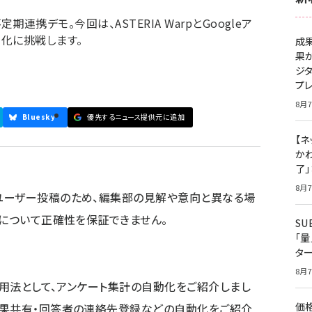
定期連携デモ。今回は、ASTERIA WarpとGoogleア
化に挑戦します。
成
果
ジ
プ
8月7
Bluesky
優先するニュース提供元に追加
【ネ
かわ
了
8月7
ユーザー投稿のため、編集部の見解や意向と異なる場
容について正確性を保証できません。
S
「
タ
8月7
活用法として、アンケート集計の自動化をご紹介しまし
価
結果共有・回答者の連絡先登録などの自動化をご紹介