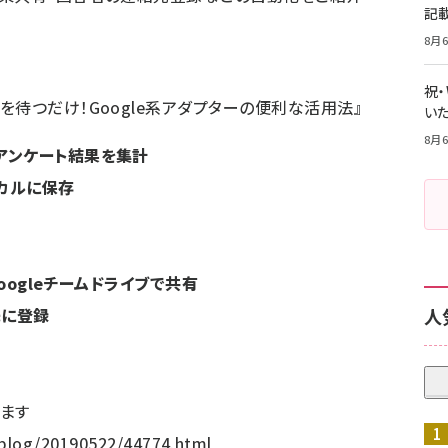
記
8月6
祝
待つだけ！Google系アダプターの便利な活用法
』
いた
8月6
たアンケート結果を集計
ーカルに保存
Googleチームドライブで共有
先に登録
人
ます
/blog/20190522/44774.html