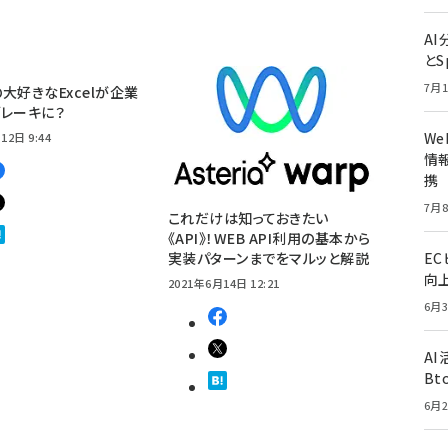
A
とS
7月1
大好きなExcelが企業
レーキに？
W
12日 9:44
情報
携
7月8
これだけは知っておきたい
《API》！WEB API利用の基本から
実装パターンまでをマルッと解説
E
向
2021年6月14日 12:21
6月3
A
Bt
6月2