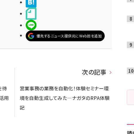
>ブクマする
noteで書く
LINEで送る
優先するニュース提供元にWeb担を追加
次の記事
を待
営業事務の業務を自動化！体験セミナー環
な活用
境を自動生成してみた―ナガタのRPA体験
記
読