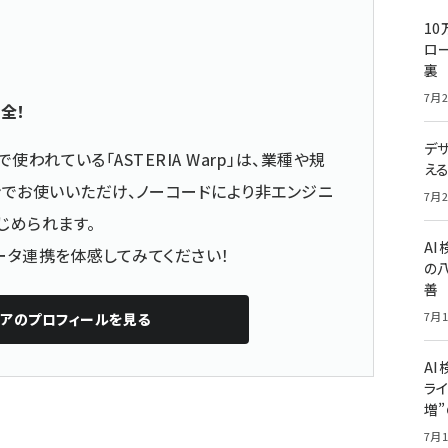
10
ロー
裏
7月2
全！
デ
で使われている「ASTERIA Warp」は、業種や規
え
でお使いいただけ、ノーコードにより非エンジニ
7月2
じめられます。
A
単データ連携を体感してみてください！
の
善
7月1
リア
のプロフィールを見る
AI
ライ
増
7月1