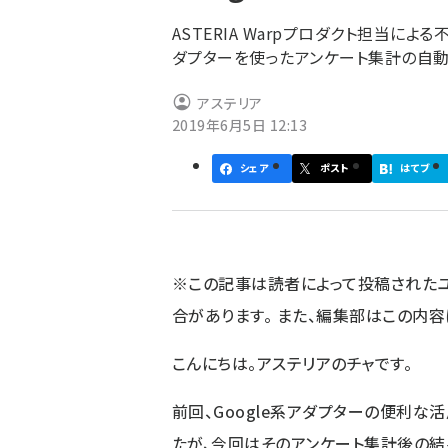
ず
ASTERIA Warpプロダクト担当による不
ダプターを使ったアンケート集計の自動
アステリア
2019年6月5日 12:13
シェア
ポスト
はてブ
※この記事は読者によって投稿された
合があります。 また、編集部はこの内
こんにちは。アステリアのチャです。
前回、Google系アダプターの便利な
たが、今回はそのアンケート集計後の