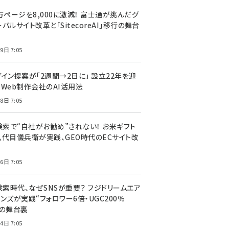
万ページを8,000に激減！ 富士通が挑んだグ
バルサイト改革と「SitecoreAI」移行の舞台
9日 7:05
ザイン提案が「2週間→2日に」 設立22年を迎
るWeb制作会社のAI活用法
8日 7:05
I検索で“自社がお勧め”されない！ お米ギフト
八代目儀兵衛が実践、GEO時代のECサイト改
6日 7:05
検索時代、なぜSNSが重要？ フジドリームエア
ンズが実践“フォロワー6倍・UGC200％
”の舞台裏
4日 7:05