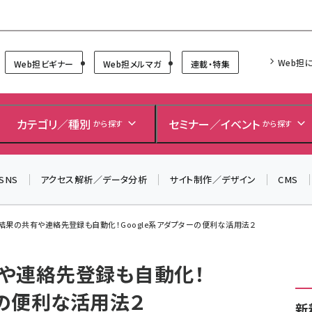
Forum
Web担
Web担ビギナー
Web担メルマガ
連載・特集
＼ 8月27日開催、申し込み受付中！ ／
生成AIをマーケティング等に活用するための考え方を学べ
カテゴリ／種別
セミナー／イベント
から探す
から探す
るセミナーイベント「生成AI × マーケティング フォーラム
2026」開催！
▼申し込みはこちらから▼
SNS
アクセス解析／データ分析
サイト制作／デザイン
CMS
結果の共有や連絡先登録も自動化！Google系アダプターの便利な活用法２
や連絡先登録も自動化！
ーの便利な活用法２
新