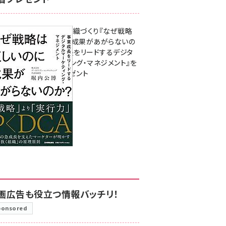
成果を生む組織づくり『なぜ戦略
は正しいのに成果があがらないの
か？ 事業成長をリードするデジタ
ルマーケティング・マネジメント』を
3名様にプレゼント
8月7日 10:00
画広告も役立つ情報バッチリ！
ponsored