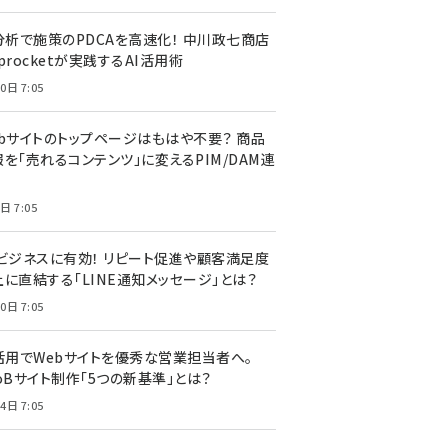
I分析で施策のPDCAを高速化！ 中川政七商店
procketが実践するAI活用術
0日 7:05
ebサイトのトップページはもはや不要？ 商品
を「売れるコンテンツ」に変えるPIM/DAM連
日 7:05
Cビジネスに有効！ リピート促進や顧客満足度
上に直結する「LINE通知メッセージ」とは？
0日 7:05
I活用でWebサイトを優秀な営業担当者へ。
oBサイト制作「5つの新基準」とは？
4日 7:05