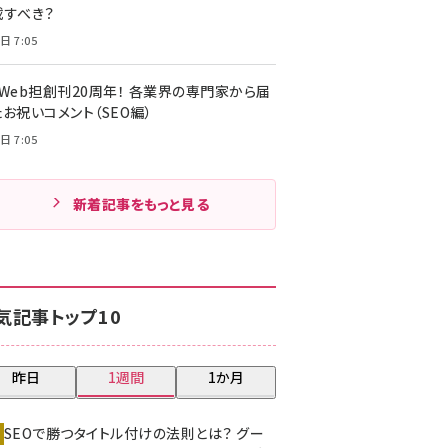
載すべき？
日 7:05
・Web担創刊20周年！ 各業界の専門家から届
お祝いコメント（SEO編）
日 7:05
新着記事をもっと見る
気記事トップ10
昨日
1週間
1か月
SEOで勝つタイトル付けの法則とは？ グー