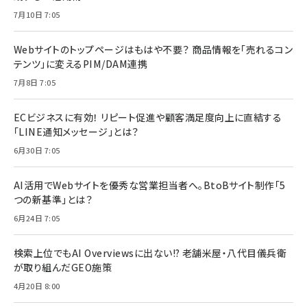
7月10日 7:05
Webサイトのトップページはもはや不要？ 商品情報を「売れるコン
テンツ」に変えるPIM/DAM連携
7月8日 7:05
ECビジネスに有効！ リピート促進や顧客満足度向上に直結する
「LINE通知メッセージ」とは？
6月30日 7:05
AI活用でWebサイトを優秀な営業担当者へ。BtoBサイト制作「5
つの新基準」とは？
6月24日 7:05
検索上位でもAI Overviewsに出ない!? 老舗米屋・八代目儀兵衛
が取り組んだGEO施策
4月20日 8:00