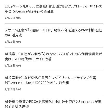
10万ページを8,000に激減！ 富士通が挑んだグローバルサイト改
革と「SitecoreAI」移行の舞台裏
7月29日 7:05
デザイン提案が「2週間→2日に」 設立22年を迎えるWeb制作会社
のAI活用法
7月28日 7:05
AI検索で“自社がお勧め”されない！ お米ギフトの八代目儀兵衛が
実践、GEO時代のECサイト改善
7月16日 7:05
AI検索時代、なぜSNSが重要？ フジドリームエアラインズが実
践“フォロワー6倍・UGC200％増”の舞台裏
7月14日 7:05
AI分析で施策のPDCAを高速化！ 中川政七商店とSprocketが実
践するAI活用術