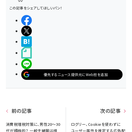
この記事をシェアしてほしいパン！
シェアする
ポストする
>ブクマする
noteで書く
LINEで送る
優先するニュース提供元にWeb担を追加
前の記事
次の記事
消費税増税対策に、男性20～30
ログリー、Cookieを使わずに
代が積極的？ 一般主婦層は様
ユーザー属性を推定する広告配