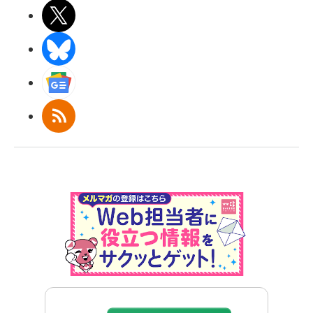
X(エックス)
BlueSky
Googleニュース
RSS