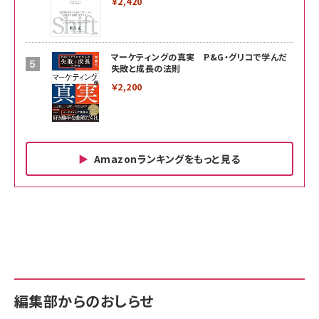
￥2,420
マーケティングの真実 P&G・グリコで学んだ
失敗と成長の法則
￥2,200
Amazonランキングをもっと見る
Amazon ビジネス・経済関連書籍 の売れ筋ランキン
Amazon 家電＆カメラ の売れ筋ランキング
Amazon パソコン・周辺機器 の売れ筋ランキング
グ
更新日時：2026/06/26 19:00
更新日時：2026/06/26 19:00
更新日時：2026/06/26 19:00
anan(アンアン)2026/07/01号 No.2501[魅せる
KIOXIA(キオクシア) 旧東芝メモリ microSD
KIOXIA(キオクシア) 旧東芝メモリ microSD
カラダ2026／宮舘涼太]
128GB UHS-I Class10 (最大読出速度
128GB UHS-I Class10 (最大読出速度
100MB/s) Nintendo Switch動作確認済 国内
100MB/s) Nintendo Switch動作確認済 国内
￥880
サポート正規品 メーカー保証5年 KLMEA128G
サポート正規品 メーカー保証5年 KLMEA128G
￥2,680
￥2,680
編集部からのおしらせ
anan(アンアン)2026/06/24号 No.2500増刊