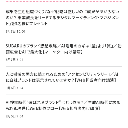
スペシャルエディション[王道エンタメの矜持／
NIMASO ガラスフィルム iPhone 17 用 保護フィ
Amazon eギフトカード - Amazonロゴ - クラ
BTS]
ルム 強化ガラス 耐衝撃 高透過率 指紋防止 貼りや
シック
すい ガイド枠付き いPhone17 (6.3インチ) 対応
成果を生む組織づくり『なぜ戦略は正しいのに成果があがらない
￥1,100
￥5,000
2枚セット DSP25F1698
のか？ 事業成長をリードするデジタルマーケティング・マネジメン
￥1,599
ト』を3名様にプレゼント
anan(アンアン)2026/07/08号 No.2502[2026
Anker PowerLine III Flow USB-C & USB-C
年後半、あなたの恋と運命／山田涼介]
【New】Amazon Fire TV Stick HD | 手軽にスト
ケーブル Anker絡まないケーブル 240W 結束バン
8月7日 10:00
リーミングをはじめよう | ストリーミングメディアプ
ド付き USB PD対応 シリコン素材採用 iPhone
￥880
レイヤー
17 / 16 / 15 / Galaxy iPad Pro MacBook
￥1,890
Pro/Air 各種対応 (1.8m ミッドナイトブラック)
SUBARUのブランド想起戦略／AI活用のカギは「量」より「質」／動
￥6,980
画広告をAIで最大化【マーケター向け講演】
ママ投資家が育休中に１億貯めた株式投資
アサヒ飲料 モンスター エナジー 355ml×24本
￥1,870
8月7日 7:04
Anker Soundcore P31i (Bluetooth 6.1) 【完
￥4,192
全ワイヤレスイヤホン/アクティブノイズキャンセリ
ング/マルチポイント接続 / 最大50時間再生 / PSE
人と機械の両方に読まれるための「アクセシビリティツリー」／AI
組織の成果を最大化する ルールのデザイン
技術基準適合】ブラック
￥5,990
サッポロ 生ビール 黒ラベル 350ml 缶 24本 ビー
に自社ブランドは表示されていますか？【Web担当者向け講演】
￥1,980
ル ケース買い【6/30応募〆切! 黒ラベルビヤセラー
8月6日 7:04
キャンペーン】
Anker PowerLine III Flow USB-C & USB-C
ケーブル Anker絡まないケーブル 240W 結束バン
￥4,857
ド付き USB PD対応 シリコン素材採用 iPhone
AI検索時代“選ばれるブランド”はどう作る？／生成AI時代に求め
Amazonランキングをもっと見る
17 / 16 / 15 / Galaxy iPad Pro MacBook
￥1,890
られる次世代Web制作フロー【Web担当者向け講演】
Pro/Air 各種対応 (1.8m ミッドナイトブラック)
Amazonランキングをもっと見る
8月5日 7:04
Amazonランキングをもっと見る