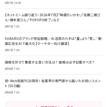
8月7日 10:00
【ネットミーム振り返り・2026年7月】「映画ちいかわ」「佐藤二朗さ
ん・橋本愛さん」「POPOPO終了」など
8月7日 7:05
SUBARUのブランド想起戦略／AI活用のカギは「量」より「質」／動
画広告をAIで最大化【マーケター向け講演】
8月7日 7:04
価格を伏せて集客する良い方法は？ 価格は必ず記載すべき？
8月6日 7:05
祝・Web担創刊20周年！ 各業界の専門家から届いたお祝いコメン
ト（SEO編）
8月6日 7:05