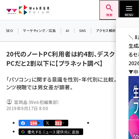
メ
Web担当者Forum
イ
検索
MENU
ン
コ
SEO
マーケティング／広告
AI
SNS
アクセス解析／データ分析
＼ 
ン
生成
テ
20代のノートPC利用者は約4割、デスクトップ
るセ
ン
PCだと2割以下に【プラネット調べ】
202
ツ
seo (3532)
▼申
に
「パソコン」に関する意識を性別・年代別に比較。コンテ
ai (2814)
移
ンツ視聴では男女差が顕著。
動
youtube (2441)
冨岡晶（Web担編集部）
note (2317)
2019年9月17日 8:00
セミナー (2310)
190
212
z世代 (1623)
優先するニュース提供元に追加
meo (1277)