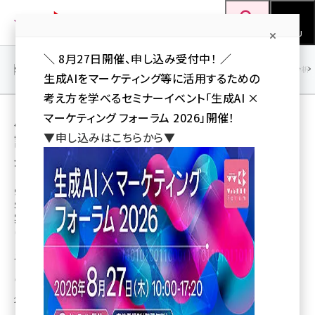
メ
Web担当者Forum
イ
検索
MENU
ン
＼ 8月27日開催、申し込み受付中！ ／
コ
SEO
マーケティング／広告
AI
SNS
アクセス解析／データ分析
生成AIをマーケティング等に活用するための
ン
考え方を学べるセミナーイベント「生成AI ×
テ
用語「LINEビジネスコネクト」 が使われている
マーケティング フォーラム 2026」開催！
ン
▼申し込みはこちらから▼
記事の一覧
ツ
seo (3532)
全 29 記事中 1 ～ 29 を表示中
に
ai (2814)
移
9/3（水）「LINEビジネスコネクト ×
Salesforce ExactTarget × メンバーズ」で
動
youtube (2441)
実現する次世代1to1マーケティング運用と
は？
note (2317)
メンバーズ主催｜1to1マーケティング運用セミナー開催（9/3）
セミナー (2310)
株式会社メンバーズ
z世代 (1623)
2014年8月5日 16:51
meo (1277)