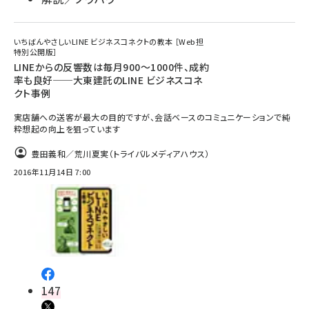
いちばんやさしいLINE ビジネスコネクトの教本 ［Web担
特別公開版］
LINEからの反響数は毎月900～1000件、成約
率も良好──大東建託のLINE ビジネスコネ
クト事例
実店舗への送客が最大の目的ですが、会話ベースのコミュニケーションで純
粋想起の向上を狙っています
豊田義和／荒川夏実（トライバルメディアハウス）
2016年11月14日 7:00
147