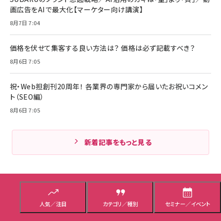
画広告をAIで最大化【マーケター向け講演】
8月7日 7:04
価格を伏せて集客する良い方法は？ 価格は必ず記載すべき？
8月6日 7:05
祝・Web担創刊20周年！ 各業界の専門家から届いたお祝いコメン
ト（SEO編）
8月6日 7:05
新着記事をもっと見る
人気／注目
カテゴリ／種別
セミナー／イベント