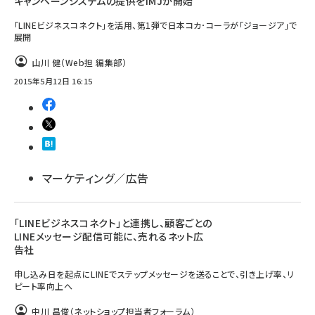
キャンペーンシステムの提供をIMJが開始
「LINEビジネスコネクト」を活用、第1弾で日本コカ･コーラが「ジョージア」で
展開
山川 健（Web担 編集部）
2015年5月12日 16:15
マーケティング／広告
「LINEビジネスコネクト」と連携し、顧客ごとの
LINEメッセージ配信可能に、売れるネット広
告社
申し込み日を起点にLINEでステップメッセージを送ることで、引き上げ率、リ
ピート率向上へ
中川 昌俊（ネットショップ担当者フォーラム）