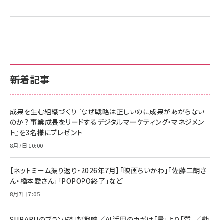
新着記事
成果を生む組織づくり『なぜ戦略は正しいのに成果があがらない
のか？ 事業成長をリードするデジタルマーケティング・マネジメン
ト』を3名様にプレゼント
8月7日 10:00
【ネットミーム振り返り・2026年7月】「映画ちいかわ」「佐藤二朗さ
ん・橋本愛さん」「POPOPO終了」など
8月7日 7:05
SUBARUのブランド想起戦略／AI活用のカギは「量」より「質」／動