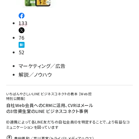
133
76
52
マーケティング／広告
解説／ノウハウ
いちばんやさしいLINE ビジネスコネクトの教本 ［Web担
特別公開版］
自社Web会員へのCRMに活用、CVRはメール
の3倍――資生堂のLINE ビジネスコネクト事例
ID連携によって各LINE友だちの自社会員IDを特定することで、より有益なコ
ミュニケーションを図っています
豊田義和／荒川夏実（トライバルメディアハウス）