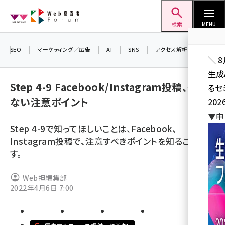
メ
Web担当者Forum
イ
検索
MENU
ン
コ
SEO
マーケティング／広告
AI
SNS
アクセス解析／データ分析
＼ 
ン
生成
テ
Step 4-9 Facebook/Instagram投稿、外せ
るセ
ン
ない注意ポイント
202
ツ
seo (3526)
▼申
に
Step 4-9で知ってほしいことは、Facebook、
ai (2807)
移
Instagram投稿で、注意すべきポイントを知ることで
動
youtube (2434)
す。
note (2312)
Web担編集部
セミナー (2307)
2022年4月6日 7:00
z世代 (1622)
meo (1275)