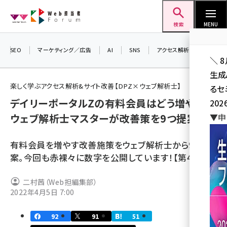
メ
Web担当者Forum
イ
検索
MENU
ン
コ
SEO
マーケティング／広告
AI
SNS
アクセス解析／データ分析
＼ 
ン
生成
テ
楽しく学ぶアクセス解析&サイト改善【DPZ×ウェブ解析士】
るセ
ン
デイリーポータルZの有料会員はどう増やす？
202
ツ
seo (3541)
ウェブ解析士マスターが改善策を9つ提案
▼申
に
ai (2827)
移
有料会員を増やす改善施策をウェブ解析士から9つ提
動
youtube (2449)
案。今回も赤裸々に数字を公開しています！【第4回】
note (2323)
二村茜（Web担編集部）
セミナー (2318)
2022年4月5日 7:00
z世代 (1632)
92
91
51
meo (1282)