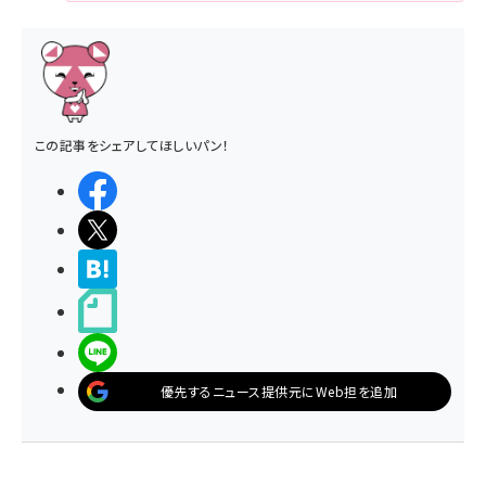
この記事をシェアしてほしいパン！
シェアする
ポストする
>ブクマする
noteで書く
LINEで送る
優先するニュース提供元にWeb担を追加