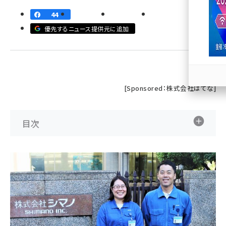
44
llmo (1166)
優先するニュース提供元に追加
[Sponsored：株式会社はてな]
目次