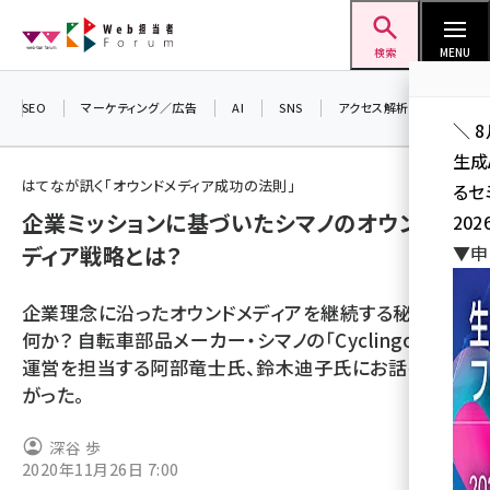
メ
Web担当者Forum
イ
検索
MENU
ン
コ
SEO
マーケティング／広告
AI
SNS
アクセス解析／データ分析
＼ 
ン
生成
テ
はてなが訊く「オウンドメディア成功の法則」
るセ
ン
企業ミッションに基づいたシマノのオウンドメ
202
ツ
seo (3528)
ディア戦略とは？
▼申
に
ai (2811)
移
企業理念に沿ったオウンドメディアを継続する秘訣は
動
youtube (2439)
何か？ 自転車部品メーカー・シマノの「Cyclingood」の
運営を担当する阿部竜士氏、鈴木迪子氏にお話をうか
note (2315)
がった。
セミナー (2308)
深谷 歩
z世代 (1623)
2020年11月26日 7:00
meo (1277)