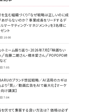
z世代 (1623)
果を生む組織づくり『なぜ戦略は正しいのに成
meo (1277)
があがらないのか？ 事業成長をリードするデ
llmo (1167)
タルマーケティング・マネジメント』を3名様に
レゼント
日 10:00
ットミーム振り返り・2026年7月】「映画ちい
」「佐藤二朗さん・橋本愛さん」「POPOPO終
」など
日 7:05
UBARUのブランド想起戦略／AI活用のカギは
量」より「質」／動画広告をAIで最大化【マーケ
ー向け講演】
日 7:04
格を伏せて集客する良い方法は？ 価格は必ず