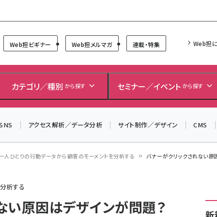
Forum
Web担
Web担ビギナー
Web担メルマガ
連載・特集
＼ 8月27日開催、申し込み受付中！ ／
生成AIをマーケティング等に活用するための考え方を学べ
カテゴリ／種別
セミナー／イベント
から探す
から探す
るセミナーイベント「生成AI × マーケティング フォーラム
2026」開催！
SNS
アクセス解析／データ分析
サイト制作／デザイン
CMS
▼申し込みはこちらから▼
一人ひとりの行動データから顧客のモーメントを分析する
バナーがクリックされない原因
を分析する
ない原因はデザインが問題？
新