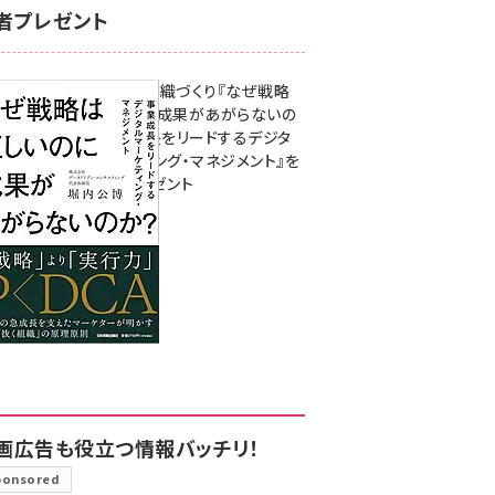
者プレゼント
成果を生む組織づくり『なぜ戦略
は正しいのに成果があがらないの
か？ 事業成長をリードするデジタ
ルマーケティング・マネジメント』を
3名様にプレゼント
8月7日 10:00
画広告も役立つ情報バッチリ！
ponsored