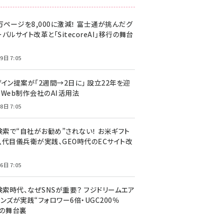
万ページを8,000に激減！ 富士通が挑んだグ
バルサイト改革と「SitecoreAI」移行の舞台
9日 7:05
ザイン提案が「2週間→2日に」 設立22年を迎
るWeb制作会社のAI活用法
8日 7:05
I検索で“自社がお勧め”されない！ お米ギフト
八代目儀兵衛が実践、GEO時代のECサイト改
6日 7:05
検索時代、なぜSNSが重要？ フジドリームエア
ンズが実践“フォロワー6倍・UGC200％
”の舞台裏