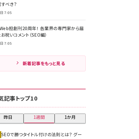
載すべき？
日 7:05
・Web担創刊20周年！ 各業界の専門家から届
お祝いコメント（SEO編）
日 7:05
新着記事をもっと見る
気記事トップ10
昨日
1週間
1か月
SEOで勝つタイトル付けの法則とは？ グー