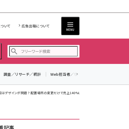
について
広告出稿について
MENU
調査／リサーチ／統計
Web担当者／仕事
法律／標準規格
seo (3532)
ai (2814)
はデザインが問題？ 配置場所の変更だけで売上140%UPしたECサイト事例
youtube (2441)
note (2317)
セミナー (2310)
着記事