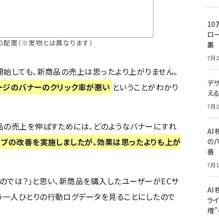
10
ロー
の配置（※実物とは異なります）
裏
7月2
開始しても、新商品の売上は思ったより上がりません。
デ
ージのバナーのクリック率が悪い
ということがわかり
え
7月2
品の売上を伸ばすためには、どのようなバナーにすれ
A
ィブの改善を実施しましたが、効果は思ったよりも上が
の
善
7月1
のでは？」と思い、新商品を購入したユーザーがECサ
AI
う一人ひとりの行動ログデータを見ることにしたので
ライ
増