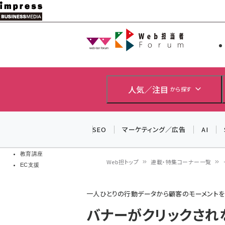
メ
イ
Web担当者
Web担当者
ン
EC担当者
コ
製品導入
ン
企業IT
ソフト開発
テ
人気／注目
から探す
IoT・AI
ン
DCクラウド
研究・調査
ツ
SEO
マーケティング／広告
AI
エネルギー
に
ドローン
移
教育講座
Web担トップ
連載・特集コーナー一覧
EC支援
動
パ
一人ひとりの行動データから顧客のモーメント
ン
バナーがクリックされ
く