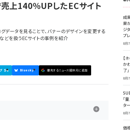
上140%UPしたECサイト
成
果
ジ
グデータを見ることで、バナーのデザインを変更する
プ
品などを扱うECサイトの事例を紹介
8月7
【ネ
かわ
了
54
ブ
Bluesky
優先するニュース提供元に追加
8月7
S
「
タ
8月7
価