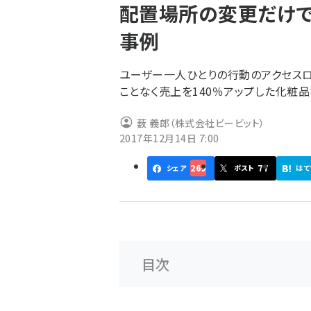
配置場所の変更だけで売
ず
事例
ユーザー一人ひとりの行動のアクセスロ
ことなく売上を140％アップした化粧
薮 義郎（株式会社ビービット）
2017年12月14日 7:00
269
77
シェア
ポスト
はて
目次