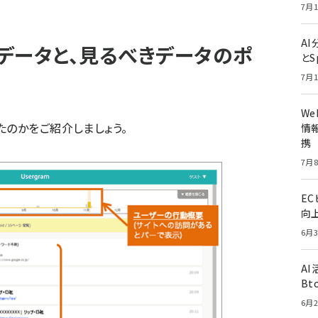
7月1
A
データと、見るべきデータのポ
とS
7月1
W
たのかをご紹介しましょう。
情報
携
7月8
E
向
6月3
A
Bt
6月2