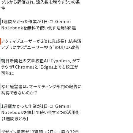
グルから評価され、流入数を増やす5つの条
件
1週間かかった作業が1日に！ Gemini
Notebookを無料で使い倒す活用術8選
アクティブユーザーが2倍に急成長！ JA共済
アプリに学ぶ“ユーザー視点”のUI/UX改善
朝日新聞社の文章校正AI「Typoless」がブ
ラウザ「Chrome」と「Edge」上でも校正が
可能に
なぜ経営者は、マーケティング部門の報告に
納得できないのか？
1週間かかった作業が1日に！ Gemini
Notebookを無料で使い倒す8つの活用術
【1週間まとめ】
デザイン提案が「2週間→2日に」 設立22年