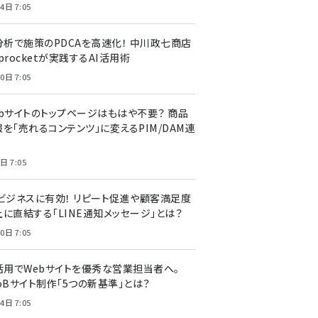
4日 7:05
I分析で施策のPDCAを高速化！ 中川政七商店
procketが実践するAI活用術
0日 7:05
ebサイトのトップページはもはや不要？ 商品
を「売れるコンテンツ」に変えるPIM/DAM連
日 7:05
Cビジネスに有効！ リピート促進や顧客満足度
上に直結する「LINE通知メッセージ」とは？
0日 7:05
I活用でWebサイトを優秀な営業担当者へ。
oBサイト制作「5つの新基準」とは？
4日 7:05