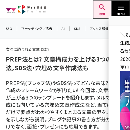
メ
Web担当者Forum
イ
検索
MENU
ン
コ
SEO
マーケティング／広告
AI
SNS
アクセス解析／データ分析
＼ 
ン
生成
テ
次々に読まれる文章とは？
るセ
ン
PREP法とは? 文章構成力を上げる3つの方
202
ツ
seo (3532)
法。SDS法・穴埋め文章作成法も
▼申
に
ai (2814)
移
PREP法(プレップ法)やSDS法ってどんな意味? 文章
動
youtube (2441)
作成のフレームワークが知りたい! 今回は、文章構成力
が上がる3つのテンプレートを紹介します。メルマガ作
note (2317)
成にも向いている穴埋め文章作成法など、当てはめる
セミナー (2310)
だけで要点がわかりやすくまとまる文章の型を、具体例
を示しながら説明。ブログや記事の書き方が分かるだ
z世代 (1623)
けでなく、面接・プレゼンにも応用できます。
meo (1277)