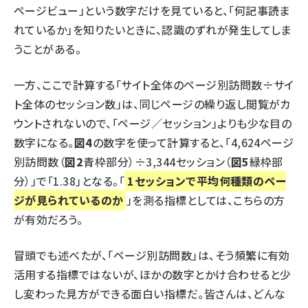
ページビュー」という数字だけを見ていると、「何記事読ま
れているか」を知りたいときに、認識のずれが発生してしま
うことがある。
一方、ここで計算する「サイト全体のページ別訪問数÷サイ
ト全体のセッション数」は、同じページの繰り返し閲覧がカ
ウントされないので、「ページ／セッション」よりも少な目の
数字になる。
図4
の数字を使って計算すると、「4,624ページ
別訪問数（
図2
青枠部分）÷3,344セッション（
図5
緑枠部
分）」で「1.38」となる。「
1セッションで平均何種類のペー
ジが見られているのか
」を測る指標としては、こちらの方
が有効だろう。
冒頭でも述べたが、「ページ別訪問数」は、そう頻繁に有効
活用する指標ではないが、ほかの数字とかけ合わせると少
し変わった見方ができる面白い指標だ。皆さんは、どんな