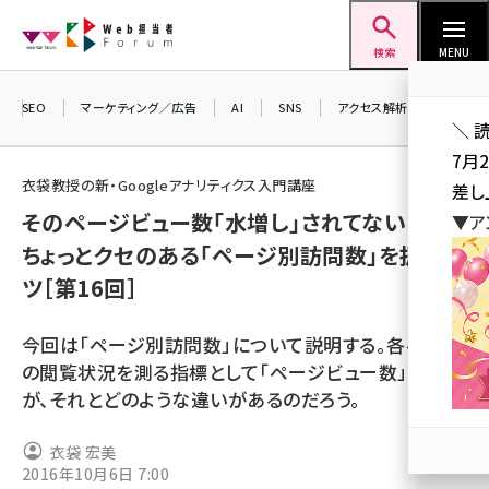
メ
Web担当者Forum
イ
検索
MENU
ン
コ
SEO
マーケティング／広告
AI
SNS
アクセス解析／データ分析
＼ 
ン
7月
テ
衣袋教授の新・Googleアナリティクス入門講座
差し
ン
そのページビュー数「水増し」されてない？
▼ア
ツ
seo (3524)
ちょっとクセのある「ページ別訪問数」を扱うコ
に
ツ［第16回］
ai (2804)
移
動
youtube (2431)
今回は「ページ別訪問数」について説明する。各ページ
note (2312)
の閲覧状況を測る指標として「ページビュー数」がある
が、それとどのような違いがあるのだろう。
セミナー (2306)
z世代 (1622)
衣袋 宏美
2016年10月6日 7:00
meo (1275)