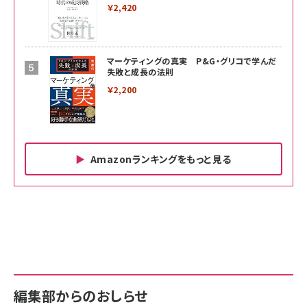
￥2,420
マーケティングの真実 P&G・グリコで学んだ
失敗と成長の法則
￥2,200
Amazonランキングをもっと見る
Amazon ビジネス・経済関連書籍 の売れ筋ランキン
Amazon 家電＆カメラ の売れ筋ランキング
Amazon パソコン・周辺機器 の売れ筋ランキング
グ
更新日時：2026/06/26 19:00
更新日時：2026/06/26 19:00
更新日時：2026/06/26 19:00
anan(アンアン)2026/07/01号 No.2501[魅せる
KIOXIA(キオクシア) 旧東芝メモリ microSD
KIOXIA(キオクシア) 旧東芝メモリ microSD
カラダ2026／宮舘涼太]
128GB UHS-I Class10 (最大読出速度
128GB UHS-I Class10 (最大読出速度
100MB/s) Nintendo Switch動作確認済 国内
100MB/s) Nintendo Switch動作確認済 国内
￥880
サポート正規品 メーカー保証5年 KLMEA128G
サポート正規品 メーカー保証5年 KLMEA128G
￥2,680
￥2,680
編集部からのおしらせ
anan(アンアン)2026/06/24号 No.2500増刊