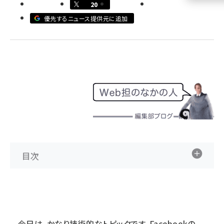
20
llmo (1160)
優先するニュース提供元に追加
目次
今日は、かなり技術的なトピックです。Facebookの