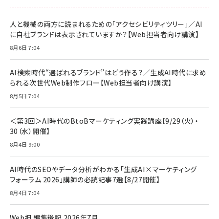
スペシャルエディション[王道エンタメの矜持／
NIMASO ガラスフィルム iPhone 17 用 保護フィ
Amazon eギフトカード - Amazonロゴ - クラ
BTS]
ルム 強化ガラス 耐衝撃 高透過率 指紋防止 貼りや
シック
すい ガイド枠付き いPhone17 (6.3インチ) 対応
人と機械の両方に読まれるための「アクセシビリティツリー」／AI
￥1,100
￥5,000
2枚セット DSP25F1698
に自社ブランドは表示されていますか？【Web担当者向け講演】
￥1,599
8月6日 7:04
anan(アンアン)2026/07/08号 No.2502[2026
Anker PowerLine III Flow USB-C & USB-C
年後半、あなたの恋と運命／山田涼介]
【New】Amazon Fire TV Stick HD | 手軽にスト
ケーブル Anker絡まないケーブル 240W 結束バン
リーミングをはじめよう | ストリーミングメディアプ
ド付き USB PD対応 シリコン素材採用 iPhone
￥880
AI検索時代“選ばれるブランド”はどう作る？／生成AI時代に求め
レイヤー
17 / 16 / 15 / Galaxy iPad Pro MacBook
￥1,890
Pro/Air 各種対応 (1.8m ミッドナイトブラック)
られる次世代Web制作フロー【Web担当者向け講演】
￥6,980
ママ投資家が育休中に１億貯めた株式投資
8月5日 7:04
アサヒ飲料 モンスター エナジー 355ml×24本
￥1,870
Anker Soundcore P31i (Bluetooth 6.1) 【完
￥4,192
全ワイヤレスイヤホン/アクティブノイズキャンセリ
＜第3回＞AI時代のBtoBマーケティング実践講座【9/29（火）・
ング/マルチポイント接続 / 最大50時間再生 / PSE
30（水）開催】
組織の成果を最大化する ルールのデザイン
技術基準適合】ブラック
￥5,990
サッポロ 生ビール 黒ラベル 350ml 缶 24本 ビー
8月4日 9:00
￥1,980
ル ケース買い【6/30応募〆切! 黒ラベルビヤセラー
キャンペーン】
Anker PowerLine III Flow USB-C & USB-C
ケーブル Anker絡まないケーブル 240W 結束バン
￥4,857
AI時代のSEOやデータ分析がわかる「生成AI×マーケティング
ド付き USB PD対応 シリコン素材採用 iPhone
フォーラム 2026」講師の必読記事7選【8/27開催】
Amazonランキングをもっと見る
17 / 16 / 15 / Galaxy iPad Pro MacBook
￥1,890
Pro/Air 各種対応 (1.8m ミッドナイトブラック)
8月4日 7:04
Amazonランキングをもっと見る
Web担 編集後記 2026年7月