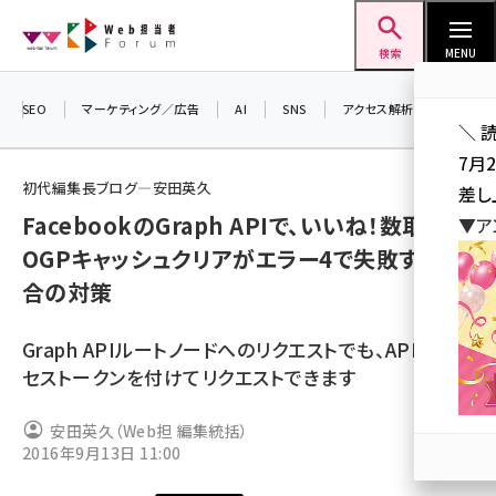
メ
Web担当者Forum
イ
検索
MENU
ン
コ
SEO
マーケティング／広告
AI
SNS
アクセス解析／データ分析
＼ 
ン
7月
テ
初代編集長ブログ―安田英久
差し
ン
FacebookのGraph APIで、いいね！数取得や
▼ア
ツ
seo (3519)
OGPキャッシュクリアがエラー4で失敗する場
に
合の対策
ai (2801)
移
動
youtube (2425)
Graph APIルートノードへのリクエストでも、APIにアク
note (2310)
セストークンを付けてリクエストできます
セミナー (2301)
安田英久（Web担 編集統括）
2016年9月13日 11:00
z世代 (1620)
meo (1274)