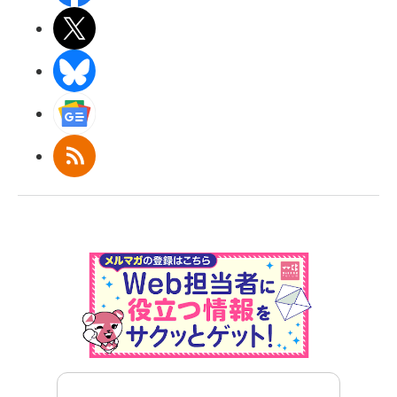
X(エックス)
BlueSky
Googleニュース
RSS