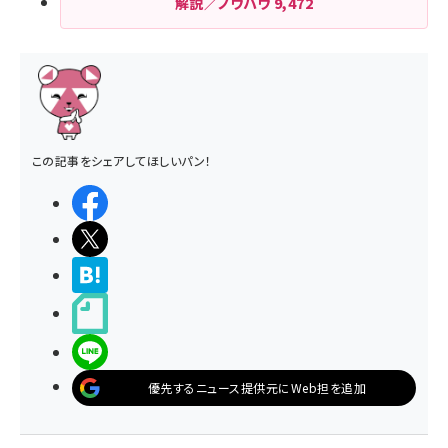
解説／ノウハウ
9,472
この記事をシェアしてほしいパン！
シェアする
ポストする
>ブクマする
noteで書く
LINEで送る
優先するニュース提供元にWeb担を追加