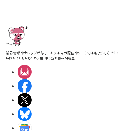
業界情報やナレッジが詰まったメルマガ配信やソーシャルもよろしくです！
姉妹サイトもぜひ：
ネッ担
・
ネッ担お悩み相談室
メルマガ
Facebook
X(エックス)
BlueSky
Googleニュース