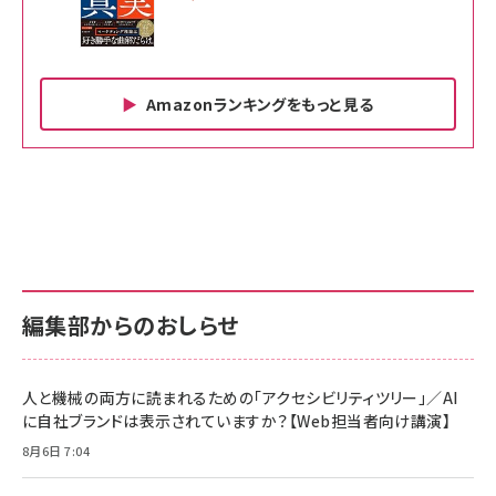
Amazonランキングをもっと見る
Amazon ビジネス・経済関連書籍 の売れ筋ランキン
Amazon 家電＆カメラ の売れ筋ランキング
Amazon パソコン・周辺機器 の売れ筋ランキング
グ
更新日時：2026/06/26 19:00
更新日時：2026/06/26 19:00
更新日時：2026/06/26 19:00
anan(アンアン)2026/07/01号 No.2501[魅せる
KIOXIA(キオクシア) 旧東芝メモリ microSD
KIOXIA(キオクシア) 旧東芝メモリ microSD
カラダ2026／宮舘涼太]
128GB UHS-I Class10 (最大読出速度
128GB UHS-I Class10 (最大読出速度
100MB/s) Nintendo Switch動作確認済 国内
100MB/s) Nintendo Switch動作確認済 国内
￥880
サポート正規品 メーカー保証5年 KLMEA128G
サポート正規品 メーカー保証5年 KLMEA128G
￥2,680
￥2,680
編集部からのおしらせ
anan(アンアン)2026/06/24号 No.2500増刊
スペシャルエディション[王道エンタメの矜持／
NIMASO ガラスフィルム iPhone 17 用 保護フィ
Amazon eギフトカード - Amazonロゴ - クラ
BTS]
ルム 強化ガラス 耐衝撃 高透過率 指紋防止 貼りや
シック
すい ガイド枠付き いPhone17 (6.3インチ) 対応
人と機械の両方に読まれるための「アクセシビリティツリー」／AI
￥1,100
￥5,000
2枚セット DSP25F1698
に自社ブランドは表示されていますか？【Web担当者向け講演】
￥1,599
8月6日 7:04
anan(アンアン)2026/07/08号 No.2502[2026
Anker PowerLine III Flow USB-C & USB-C
年後半、あなたの恋と運命／山田涼介]
【New】Amazon Fire TV Stick HD | 手軽にスト
ケーブル Anker絡まないケーブル 240W 結束バン
リーミングをはじめよう | ストリーミングメディアプ
ド付き USB PD対応 シリコン素材採用 iPhone