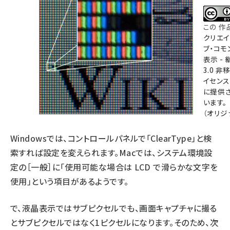
この 作
クリエイ
ブ・コモ
表示 - 
3.0 非
イセン
に提供
います。
（
オリジ
Windowsでは、
コントロールパネルで「ClearType」と検
索
すれば設定を変えられます。Macでは、システム環境設
定の［一般］に「
使用可能な場合は LCD で滑らかな文字を
使用
」という項目があるようです。
で、液晶表示ではサブピクセルでも、画面キャプチャに撮る
とサブピクセルではなく1ピクセルになります。そのため、次