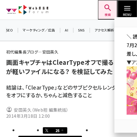
メ
Web担当者Forum
イ
検索
MENU
ン
コ
SEO
マーケティング／広告
AI
SNS
アクセス解析／データ分析
＼ 
ン
7月
テ
初代編集長ブログ―安田英久
差し
ン
画面キャプチャはClearTypeオフで撮るほう
▼ア
ツ
seo (3519)
が軽いファイルになる？ を検証してみた
に
ai (2801)
移
結論は、「ClearType」などのサブピクセルレンダリング
動
youtube (2425)
をオフにするか、ちゃんと減色すること
note (2310)
安田英久（Web担 編集統括）
セミナー (2301)
2014年3月18日 12:00
z世代 (1620)
25
meo (1274)