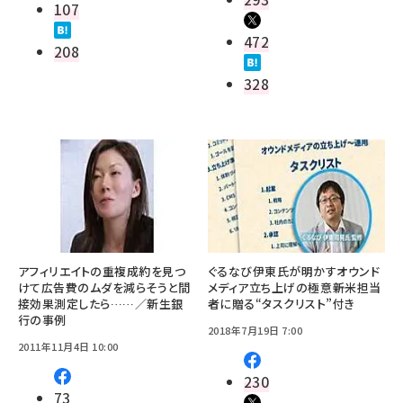
107
472
208
328
アフィリエイトの重複成約を見つ
ぐるなび伊東氏が明かすオウンド
けて広告費のムダを減らそうと間
メディア立ち上げの極意――新米担当
接効果測定したら……／新生銀
者に贈る“タスクリスト”付き
行の事例
2018年7月19日 7:00
2011年11月4日 10:00
230
73