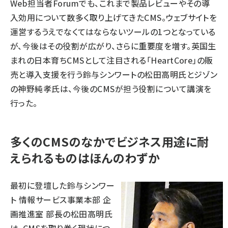
Web担当者Forumでも、これまで製品レビューやその導
入効用について数多く取り上げてきたCMS。ウェブサイトを
運営するうえでなくてはならないツールの1つとなっている
が、今後はその役割が広がり、さらに重要度を増す。英国生
まれの日本育ちCMSとして注目される「HeartCore」の販
売と導入支援を行う鈴与シンワートの松田高明氏とジゾン
の神野純孝氏は、今後のCMSが担う役割について講演を
行った。
多くのCMSのなかでビジネス用途に耐
えられるものはほんのわずか
最初に登壇した鈴与シンワー
ト 情報サービス事業本部 企
画推進室 部長の松田高明氏