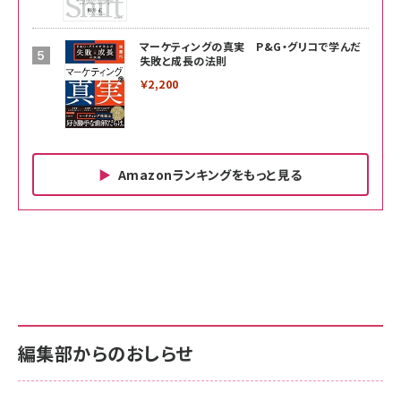
マーケティングの真実 P&G・グリコで学んだ
失敗と成長の法則
￥2,200
Amazonランキングをもっと見る
Amazon ビジネス・経済関連書籍 の売れ筋ランキン
Amazon 家電＆カメラ の売れ筋ランキング
Amazon パソコン・周辺機器 の売れ筋ランキング
グ
更新日時：2026/06/26 19:00
更新日時：2026/06/26 19:00
更新日時：2026/06/26 19:00
anan(アンアン)2026/07/01号 No.2501[魅せる
KIOXIA(キオクシア) 旧東芝メモリ microSD
KIOXIA(キオクシア) 旧東芝メモリ microSD
カラダ2026／宮舘涼太]
128GB UHS-I Class10 (最大読出速度
128GB UHS-I Class10 (最大読出速度
100MB/s) Nintendo Switch動作確認済 国内
100MB/s) Nintendo Switch動作確認済 国内
￥880
サポート正規品 メーカー保証5年 KLMEA128G
サポート正規品 メーカー保証5年 KLMEA128G
￥2,680
￥2,680
編集部からのおしらせ
anan(アンアン)2026/06/24号 No.2500増刊
スペシャルエディション[王道エンタメの矜持／
NIMASO ガラスフィルム iPhone 17 用 保護フィ
Amazon eギフトカード - Amazonロゴ - クラ
BTS]
ルム 強化ガラス 耐衝撃 高透過率 指紋防止 貼りや
シック