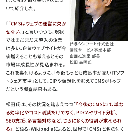
は、CMSを取り巻く現状につ
いて紹介した。
「
CMSはウェブの運営に欠か
せない
」と言いつつも、現状
ではまだまだ未導入の企業
鈴与シンワート株式会社
は多い。企業ウェブサイトが今
情報サービス事業本部
後増えることも考えるとその
企画推進室 部長
松田 高明氏
市場は成長性が見込まれる。
これを裏付けるように、「今後もっとも成長率が高いITソフ
トウェア市場」として、EIPや仮想化を抑えてCMSがトップ
だという調査結果もある。
松田氏は、その状況を踏まえつつ「
今後のCMSには、単な
る効率化やコスト削減だけでなく、PDCAやサイト分析、
SEO支援、多言語対応など、さらに多くの役割が求められ
る
」と語る。Wikipediaによると、世界で「CMS」と名の付く