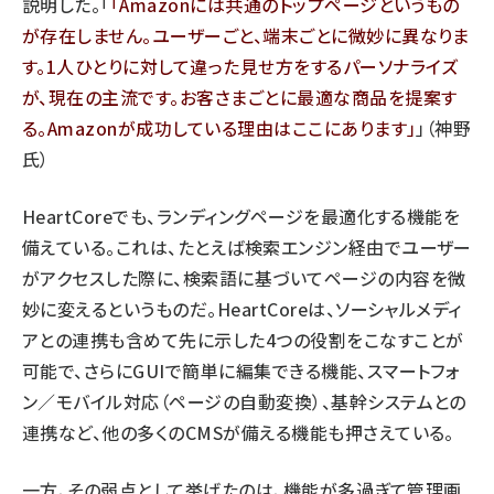
説明した。「
Amazonには共通のトップページというもの
が存在しません。ユーザーごと、端末ごとに微妙に異なりま
す。1人ひとりに対して違った見せ方をするパーソナライズ
が、現在の主流です。お客さまごとに最適な商品を提案す
る。Amazonが成功している理由はここにあります
」（神野
氏）
HeartCoreでも、ランディングページを最適化する機能を
備えている。これは、たとえば検索エンジン経由でユーザー
がアクセスした際に、検索語に基づいてページの内容を微
妙に変えるというものだ。HeartCoreは、ソーシャルメディ
アとの連携も含めて先に示した4つの役割をこなすことが
可能で、さらにGUIで簡単に編集できる機能、スマートフォ
ン／モバイル対応（ページの自動変換）、基幹システムとの
連携など、他の多くのCMSが備える機能も押さえている。
一方、その弱点として挙げたのは、機能が多過ぎて管理画