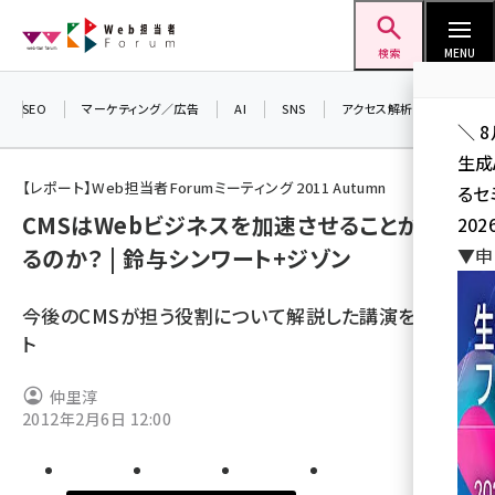
メ
Web担当者Forum
イ
検索
MENU
ン
コ
SEO
マーケティング／広告
AI
SNS
アクセス解析／データ分析
＼ 
ン
生成
テ
【レポート】Web担当者Forumミーティング 2011 Autumn
るセ
ン
CMSはWebビジネスを加速させることができ
202
ツ
seo (3528)
るのか？ | 鈴与シンワート+ジゾン
▼申
に
ai (2811)
移
今後のCMSが担う役割について解説した講演をレポー
動
youtube (2439)
ト
note (2315)
仲里淳
セミナー (2308)
2012年2月6日 12:00
z世代 (1623)
meo (1277)