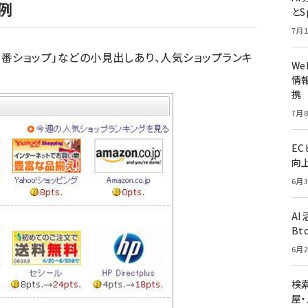
例
とS
7月1
番ショップ」などの小見出しあり、人気ショップランキ
W
情報
携
7月8
E
向
6月3
A
Bt
6月2
検索
屋