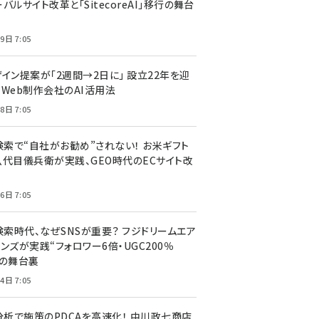
バルサイト改革と「SitecoreAI」移行の舞台
9日 7:05
ザイン提案が「2週間→2日に」 設立22年を迎
るWeb制作会社のAI活用法
8日 7:05
I検索で“自社がお勧め”されない！ お米ギフト
八代目儀兵衛が実践、GEO時代のECサイト改
6日 7:05
検索時代、なぜSNSが重要？ フジドリームエア
ンズが実践“フォロワー6倍・UGC200％
”の舞台裏
4日 7:05
I分析で施策のPDCAを高速化！ 中川政七商店