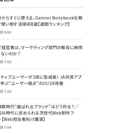
z世代 (1617)
からすぐに使える、Gemini Notebookを無
meo (1274)
で使い倒す活用術8選【週間ランキング】
llmo (1155)
日 8:00
ぜ経営者は、マーケティング部門の報告に納得
きないのか？
日 7:05
クティブユーザーが2倍に急成長！ JA共済アプ
学ぶ“ユーザー視点”のUI/UX改善
日 7:05
I検索時代“選ばれるブランド”はどう作る？／
成AI時代に求められる次世代Web制作フ
ー【Web担当者向け講演】
日 7:04