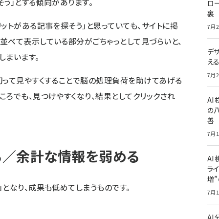
そう」とする傾向があります。
ロー
裏
リットがある記事を探そう」と思っていても、サイトに掲
7月2
並べて表示している部分がごちゃっとして見づらいと、
デ
しまいます。
え
7月2
切って見やすくすることで脳の処理負荷を助けてあげる
ころでも、見つけやすくなり、結果としてクリックされ
A
の
善
7月1
る／余計な情報を弱める
AI
ライ
増
」となり、成果も低めてしまうものです。
7月1
A