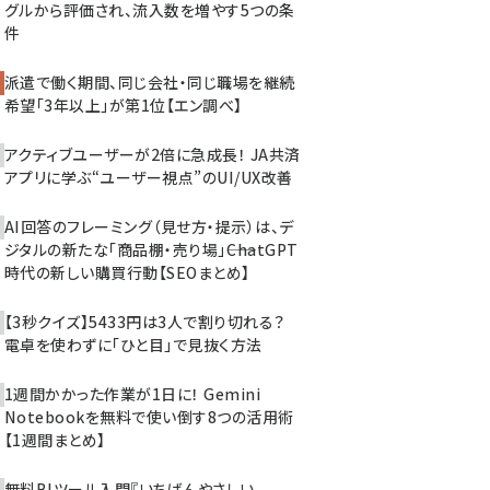
グルから評価され、流入数を増やす5つの条
件
派遣で働く期間、同じ会社・同じ職場を継続
希望「3年以上」が第1位【エン調べ】
アクティブユーザーが2倍に急成長！ JA共済
アプリに学ぶ“ユーザー視点”のUI/UX改善
AI回答のフレーミング（見せ方・提示）は、デ
ジタルの新たな「商品棚・売り場」――ChatGPT
時代の新しい購買行動【SEOまとめ】
【3秒クイズ】5433円は3人で割り切れる？
電卓を使わずに「ひと目」で見抜く方法
1週間かかった作業が1日に！ Gemini
Notebookを無料で使い倒す8つの活用術
【1週間まとめ】
無料BIツール入門『いちばんやさしい