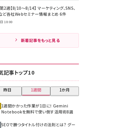
第2週【8/10～8/14】 マーケティング、SNS、
Cなど各社Webセミナー情報まとめ 6件
日 10:00
新着記事をもっと見る
気記事トップ10
昨日
1週間
1か月
1週間かかった作業が1日に！ Gemini
Notebookを無料で使い倒す活用術8選
SEOで勝つタイトル付けの法則とは？ グー