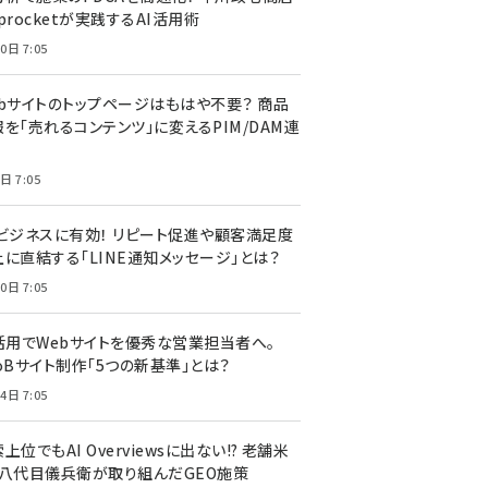
procketが実践するAI活用術
0日 7:05
ebサイトのトップページはもはや不要？ 商品
を「売れるコンテンツ」に変えるPIM/DAM連
日 7:05
Cビジネスに有効！ リピート促進や顧客満足度
上に直結する「LINE通知メッセージ」とは？
0日 7:05
I活用でWebサイトを優秀な営業担当者へ。
oBサイト制作「5つの新基準」とは？
4日 7:05
上位でもAI Overviewsに出ない!? 老舗米
・八代目儀兵衛が取り組んだGEO施策