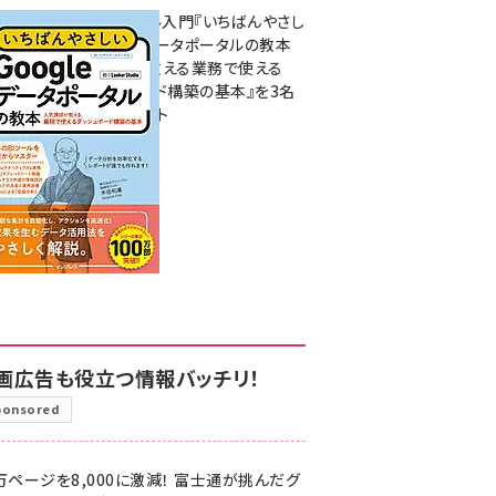
無料BIツール入門『いちばんやさし
いGoogleデータポータルの教本
人気講師が教える業務で使える
ダッシュボード構築の基本』を3名
様にプレゼント
7月31日 10:00
画広告も役立つ情報バッチリ！
ponsored
万ページを8,000に激減！ 富士通が挑んだグ