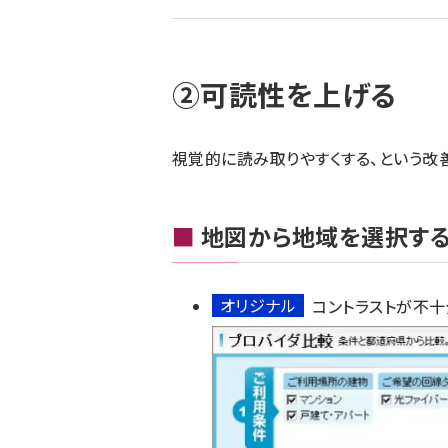
ず
②可読性を上げる
視覚的に読み取りやすくする、という改
■
地図から地域を選択する
オリジナル
コントラストが不