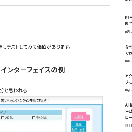
明日
料
8月5
善もテストしてみる価値があります。
な
で
8月5
インターフェイスの例
ア
リに
十分と思われる
8月5
A
生
ロ
8月5