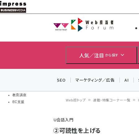
メ
イ
Web担当者
Web担当者
ン
EC担当者
コ
製品導入
ン
企業IT
ソフト開発
テ
人気／注目
から探す
IoT・AI
ン
DCクラウド
研究・調査
ツ
SEO
マーケティング／広告
AI
エネルギー
に
ドローン
移
教育講座
Web担トップ
連載・特集コーナー一覧
EC支援
動
パ
U会話入門
ン
②可読性を上げる
く