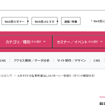
Forum
Web担
Web担ビギナー
Web担メルマガ
連載・特集
＼ 読者アンケートにご協力ください ／
7月24日で創刊20周年。ご回答者には抽選でプレゼントを
カテゴリ／種別
セミナー／イベント
から探す
から探す
差し上げます！
▼アンケートページはこちらから▼
SNS
アクセス解析／データ分析
サイト制作／デザイン
CMS
U会話入門
A/Bテストの生事例 蔵出し14パターン一気紹介 （ポイント解説付き）
新