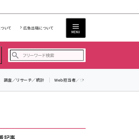
について
広告出稿について
MENU
調査／リサーチ／統計
Web担当者／仕事
法律／標準規格
seo (3516)
ai (2799)
youtube (2420)
note (2308)
セミナー (2296)
着記事