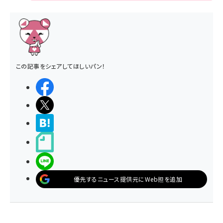
この記事をシェアしてほしいパン！
シェアする
ポストする
>ブクマする
noteで書く
LINEで送る
優先するニュース提供元にWeb担を追加