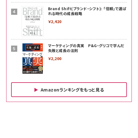
Brand Shift(ブランド・シフト): 「信頼」で選ば
れる時代の成長戦略
￥2,420
マーケティングの真実 P&G・グリコで学んだ
失敗と成長の法則
￥2,200
Amazonランキングをもっと見る
Amazon ビジネス・経済関連書籍 の売れ筋ランキン
Amazon 家電＆カメラ の売れ筋ランキング
Amazon パソコン・周辺機器 の売れ筋ランキング
グ
更新日時：2026/06/26 19:00
更新日時：2026/06/26 19:00
更新日時：2026/06/26 19:00
anan(アンアン)2026/07/01号 No.2501[魅せる
KIOXIA(キオクシア) 旧東芝メモリ microSD
KIOXIA(キオクシア) 旧東芝メモリ microSD
カラダ2026／宮舘涼太]
128GB UHS-I Class10 (最大読出速度
128GB UHS-I Class10 (最大読出速度