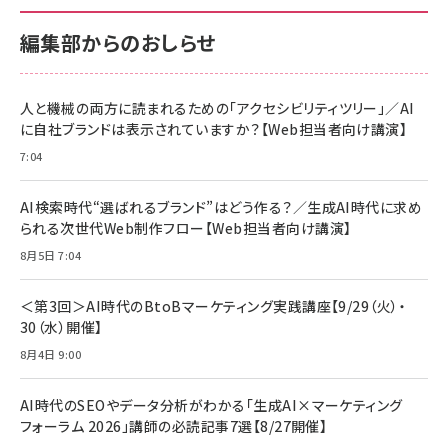
100MB/s) Nintendo Switch動作確認済 国内
100MB/s) Nintendo Switch動作確認済 国内
￥880
サポート正規品 メーカー保証5年 KLMEA128G
サポート正規品 メーカー保証5年 KLMEA128G
￥2,680
￥2,680
編集部からのおしらせ
anan(アンアン)2026/06/24号 No.2500増刊
スペシャルエディション[王道エンタメの矜持／
NIMASO ガラスフィルム iPhone 17 用 保護フィ
Amazon eギフトカード - Amazonロゴ - クラ
BTS]
ルム 強化ガラス 耐衝撃 高透過率 指紋防止 貼りや
シック
すい ガイド枠付き いPhone17 (6.3インチ) 対応
人と機械の両方に読まれるための「アクセシビリティツリー」／AI
￥1,100
￥5,000
2枚セット DSP25F1698
に自社ブランドは表示されていますか？【Web担当者向け講演】
￥1,599
7:04
anan(アンアン)2026/07/08号 No.2502[2026
Anker PowerLine III Flow USB-C & USB-C
年後半、あなたの恋と運命／山田涼介]
【New】Amazon Fire TV Stick HD | 手軽にスト
ケーブル Anker絡まないケーブル 240W 結束バン
リーミングをはじめよう | ストリーミングメディアプ
ド付き USB PD対応 シリコン素材採用 iPhone
￥880
AI検索時代“選ばれるブランド”はどう作る？／生成AI時代に求め
レイヤー
17 / 16 / 15 / Galaxy iPad Pro MacBook
￥1,890
Pro/Air 各種対応 (1.8m ミッドナイトブラック)
られる次世代Web制作フロー【Web担当者向け講演】
￥6,980
ママ投資家が育休中に１億貯めた株式投資
8月5日 7:04
アサヒ飲料 モンスター エナジー 355ml×24本
￥1,870
Anker Soundcore P31i (Bluetooth 6.1) 【完
￥4,192
全ワイヤレスイヤホン/アクティブノイズキャンセリ
＜第3回＞AI時代のBtoBマーケティング実践講座【9/29（火）・
ング/マルチポイント接続 / 最大50時間再生 / PSE
30（水）開催】
組織の成果を最大化する ルールのデザイン
技術基準適合】ブラック
￥5,990
サッポロ 生ビール 黒ラベル 350ml 缶 24本 ビー
8月4日 9:00
￥1,980
ル ケース買い【6/30応募〆切! 黒ラベルビヤセラー
キャンペーン】
Anker PowerLine III Flow USB-C & USB-C
ケーブル Anker絡まないケーブル 240W 結束バン
￥4,857
AI時代のSEOやデータ分析がわかる「生成AI×マーケティング
ド付き USB PD対応 シリコン素材採用 iPhone
フォーラム 2026」講師の必読記事7選【8/27開催】
Amazonランキングをもっと見る
17 / 16 / 15 / Galaxy iPad Pro MacBook
￥1,890