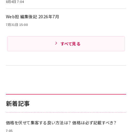
Pro/Air 各種対応 (1.8m ミッドナイトブラック)
8月4日 7:04
Amazonランキングをもっと見る
Web担 編集後記 2026年7月
Amazonランキングをもっと見る
7月31日 15:00
すべて見る
新着記事
価格を伏せて集客する良い方法は？ 価格は必ず記載すべき？
7:05