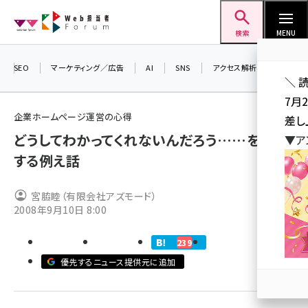
メ
Web担当者Forum
イ
検索
MENU
ン
コ
SEO
マーケティング／広告
AI
SNS
アクセス解析／データ分析
＼ 
ン
7月
テ
企業ホームページ運営の心得
差し
ン
どうしてわかってくれないんだろう……を解決
▼ア
ツ
seo (3519)
する例え話
に
ai (2801)
移
宮脇睦（有限会社アズモード）
動
youtube (2425)
2008年9月10日 8:00
note (2310)
239
セミナー (2301)
優先するニュース提供元に追加
z世代 (1620)
meo (1274)