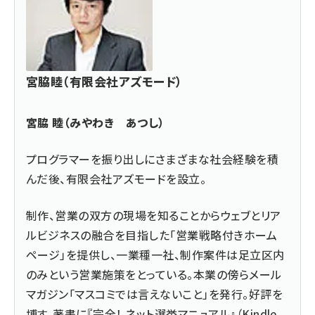
宮脇睦（有限会社アズモード）
宮脇 睦（みやわき あつし）
プログラマーを振り出しにさまざまな社会経験を積
んだ後、
有限会社アズモード
を設立。
制作、営業の双方の現場を知ることからウェブとリア
ルビジネスの融合を目指した「営業戦略付きホーム
ページ」を提供し、一業種一社、制作案件は足立区内
のみという営業施策をとっている。本業の傍らメール
マガジン「マスコミでは言えないこと」を発行。好評を
博す。著書に『
完全！ ネット選挙マニュアル
』（Kindle