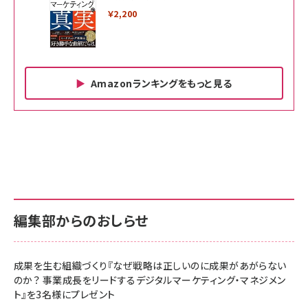
￥2,200
Amazonランキングをもっと見る
Amazon ビジネス・経済関連書籍 の売れ筋ランキン
Amazon 家電＆カメラ の売れ筋ランキング
Amazon パソコン・周辺機器 の売れ筋ランキング
グ
更新日時：2026/06/26 19:00
更新日時：2026/06/26 19:00
更新日時：2026/06/26 19:00
anan(アンアン)2026/07/01号 No.2501[魅せる
KIOXIA(キオクシア) 旧東芝メモリ microSD
KIOXIA(キオクシア) 旧東芝メモリ microSD
カラダ2026／宮舘涼太]
128GB UHS-I Class10 (最大読出速度
128GB UHS-I Class10 (最大読出速度
100MB/s) Nintendo Switch動作確認済 国内
100MB/s) Nintendo Switch動作確認済 国内
￥880
サポート正規品 メーカー保証5年 KLMEA128G
サポート正規品 メーカー保証5年 KLMEA128G
￥2,680
￥2,680
編集部からのおしらせ
anan(アンアン)2026/06/24号 No.2500増刊
スペシャルエディション[王道エンタメの矜持／
NIMASO ガラスフィルム iPhone 17 用 保護フィ
Amazon eギフトカード - Amazonロゴ - クラ
BTS]
ルム 強化ガラス 耐衝撃 高透過率 指紋防止 貼りや
シック
すい ガイド枠付き いPhone17 (6.3インチ) 対応
成果を生む組織づくり『なぜ戦略は正しいのに成果があがらない
￥1,100
￥5,000
2枚セット DSP25F1698
のか？ 事業成長をリードするデジタルマーケティング・マネジメン
￥1,599
ト』を3名様にプレゼント
anan(アンアン)2026/07/08号 No.2502[2026
Anker PowerLine III Flow USB-C & USB-C