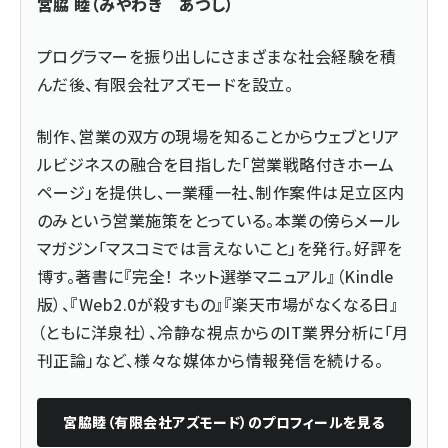
宮脇 睦（みやわき あつし）
プログラマーを振り出しにさまざまな社会経験を積
んだ後、
有限会社アズモード
を設立。
制作、営業の双方の現場を知ることからウェブとリア
ルビジネスの融合を目指した「営業戦略付きホーム
ページ」を提供し、一業種一社、制作案件は足立区内
のみという営業施策をとっている。本業の傍らメール
マガジン「マスコミでは言えないこと」を発行。好評を
博す。著書に『
完全！ ネット選挙マニュアル
』（Kindle
版）、『
Web2.0が殺すもの
』『楽天市場がなくなる日』
（ともに洋泉社）、冷静な視点からのIT業界分析に「月
刊正論」など、様々な媒体から情報発信を続ける。
宮脇睦（有限会社アズモード）
のプロフィールを見る