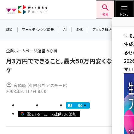
メ
Web担当者Forum
イ
検索
MENU
ン
コ
SEO
マーケティング／広告
AI
SNS
アクセス解析／データ分析
＼ 
ン
生成
テ
企業ホームページ運営の心得
るセ
ン
月3万円でできること。最大50万円安くなるワ
202
ツ
seo (3524)
ケ
▼申
に
ai (2804)
移
宮脇睦（有限会社アズモード）
動
youtube (2431)
2008年9月17日 8:00
note (2312)
50
セミナー (2306)
優先するニュース提供元に追加
z世代 (1622)
meo (1275)