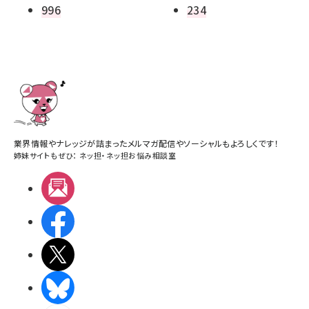
996
234
業界情報やナレッジが詰まったメルマガ配信やソーシャルもよろしくです！
姉妹サイトもぜひ：
ネッ担
・
ネッ担お悩み相談室
メルマガ
Facebook
X(エックス)
BlueSky