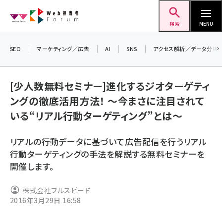
メ
Web担当者Forum
イ
検索
MENU
ン
コ
SEO
マーケティング／広告
AI
SNS
アクセス解析／データ分析
＼ 
ン
7月
テ
[少人数無料セミナー]進化するジオターゲティ
差
ン
ングの徹底活用方法！ ～今まさに注目されて
▼
ツ
seo (3523)
いる“リアル行動ターゲティング”とは～
に
ai (2804)
移
リアルの行動データに基づいて広告配信を行うリアル
動
youtube (2429)
行動ターゲティングの手法を解説する無料セミナーを
開催します。
note (2312)
セミナー (2303)
株式会社フルスピード
2016年3月29日 16:58
z世代 (1622)
meo (1275)