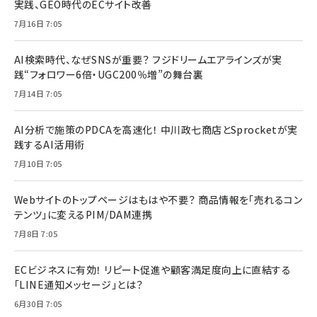
実践、GEO時代のECサイト改善
7月16日 7:05
AI検索時代、なぜSNSが重要？ フジドリームエアラインズが実
践“フォロワー6倍・UGC200％増”の舞台裏
7月14日 7:05
AI分析で施策のPDCAを高速化！ 中川政七商店とSprocketが実
践するAI活用術
7月10日 7:05
Webサイトのトップページはもはや不要？ 商品情報を「売れるコン
テンツ」に変えるPIM/DAM連携
7月8日 7:05
ECビジネスに有効！ リピート促進や顧客満足度向上に直結する
「LINE通知メッセージ」とは？
6月30日 7:05