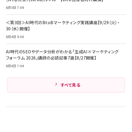
￥5,990
サッポロ 生ビール 黒ラベル 350ml 缶 24本 ビー
8月5日 7:04
￥1,980
ル ケース買い【6/30応募〆切! 黒ラベルビヤセラー
キャンペーン】
Anker PowerLine III Flow USB-C & USB-C
ケーブル Anker絡まないケーブル 240W 結束バン
￥4,857
＜第3回＞AI時代のBtoBマーケティング実践講座【9/29（火）・
ド付き USB PD対応 シリコン素材採用 iPhone
30（水）開催】
Amazonランキングをもっと見る
17 / 16 / 15 / Galaxy iPad Pro MacBook
￥1,890
Pro/Air 各種対応 (1.8m ミッドナイトブラック)
8月4日 9:00
Amazonランキングをもっと見る
AI時代のSEOやデータ分析がわかる「生成AI×マーケティング
Amazonランキングをもっと見る
フォーラム 2026」講師の必読記事7選【8/27開催】
8月4日 7:04
すべて見る