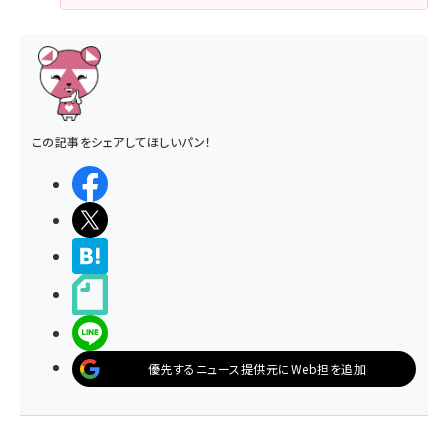
この記事をシェアしてほしいパン！
シェアする
ポストする
>ブクマする
noteで書く
LINEで送る
優先するニュース提供元にWeb担を追加