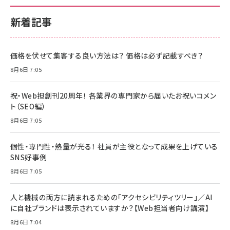
新着記事
価格を伏せて集客する良い方法は？ 価格は必ず記載すべき？
8月6日 7:05
祝・Web担創刊20周年！ 各業界の専門家から届いたお祝いコメン
ト（SEO編）
8月6日 7:05
個性・専門性・熱量が光る！ 社員が主役となって成果を上げている
SNS好事例
8月6日 7:05
人と機械の両方に読まれるための「アクセシビリティツリー」／AI
に自社ブランドは表示されていますか？【Web担当者向け講演】
8月6日 7:04