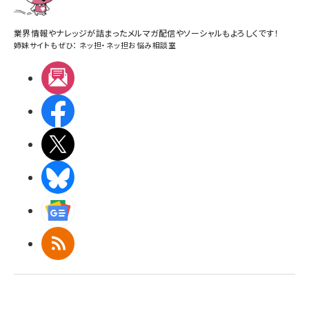
業界情報やナレッジが詰まったメルマガ配信やソーシャルもよろしくです！
姉妹サイトもぜひ：
ネッ担
・
ネッ担お悩み相談室
メルマガ
Facebook
X(エックス)
BlueSky
Googleニュース
RSS