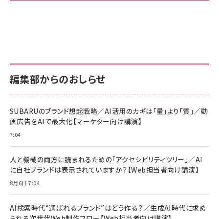
Amazon ビジネス・経済関連書籍 の売れ筋ランキン
Amazon 家電＆カメラ の売れ筋ランキング
Amazon パソコン・周辺機器 の売れ筋ランキング
グ
更新日時：2026/06/26 19:00
更新日時：2026/06/26 19:00
更新日時：2026/06/26 19:00
anan(アンアン)2026/07/01号 No.2501[魅せる
KIOXIA(キオクシア) 旧東芝メモリ microSD
KIOXIA(キオクシア) 旧東芝メモリ microSD
カラダ2026／宮舘涼太]
128GB UHS-I Class10 (最大読出速度
128GB UHS-I Class10 (最大読出速度
100MB/s) Nintendo Switch動作確認済 国内
100MB/s) Nintendo Switch動作確認済 国内
￥880
サポート正規品 メーカー保証5年 KLMEA128G
サポート正規品 メーカー保証5年 KLMEA128G
￥2,680
￥2,680
編集部からのおしらせ
anan(アンアン)2026/06/24号 No.2500増刊
スペシャルエディション[王道エンタメの矜持／
NIMASO ガラスフィルム iPhone 17 用 保護フィ
Amazon eギフトカード - Amazonロゴ - クラ
BTS]
ルム 強化ガラス 耐衝撃 高透過率 指紋防止 貼りや
シック
すい ガイド枠付き いPhone17 (6.3インチ) 対応
SUBARUのブランド想起戦略／AI活用のカギは「量」より「質」／動
￥1,100
￥5,000
2枚セット DSP25F1698
画広告をAIで最大化【マーケター向け講演】
￥1,599
7:04
anan(アンアン)2026/07/08号 No.2502[2026
Anker PowerLine III Flow USB-C & USB-C
年後半、あなたの恋と運命／山田涼介]
【New】Amazon Fire TV Stick HD | 手軽にスト
ケーブル Anker絡まないケーブル 240W 結束バン
リーミングをはじめよう | ストリーミングメディアプ
ド付き USB PD対応 シリコン素材採用 iPhone
￥880
人と機械の両方に読まれるための「アクセシビリティツリー」／AI
レイヤー
17 / 16 / 15 / Galaxy iPad Pro MacBook
￥1,890
Pro/Air 各種対応 (1.8m ミッドナイトブラック)
に自社ブランドは表示されていますか？【Web担当者向け講演】
￥6,980
ママ投資家が育休中に１億貯めた株式投資
8月6日 7:04
アサヒ飲料 モンスター エナジー 355ml×24本
￥1,870
Anker Soundcore P31i (Bluetooth 6.1) 【完
￥4,192
全ワイヤレスイヤホン/アクティブノイズキャンセリ
AI検索時代“選ばれるブランド”はどう作る？／生成AI時代に求め
ング/マルチポイント接続 / 最大50時間再生 / PSE
られる次世代Web制作フロー【Web担当者向け講演】
組織の成果を最大化する ルールのデザイン
技術基準適合】ブラック