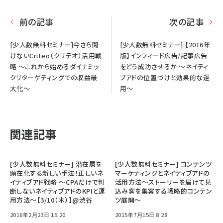
前の記事
次の記事
[少人数無料セミナー]今さら聞
[少人数無料セミナー] 【2016年
けないCriteo（クリテオ）活用戦
版】インフィード広告/記事広告
略 ～これから始めるダイナミッ
をどう成功させるか ～ネイティ
クリターゲティングでの収益最
ブアドの位置づけと効果的な運
大化～
用～
関連記事
[少人数無料セミナー] 潜在層を
[少人数無料セミナー] コンテンツ
顕在化する新しい手法！正しいネ
マーケティングとネイティブアドの
イティブアド戦略 ～CPAだけで判
活用方法～ストーリーを届けて見
断しないネイティブアドのKPIと運
込み客を集客する戦略的コンテン
用方法～【3/10（木）】@渋谷
ツ展開～
2016年2月23日 15:20
2015年7月15日 8:28