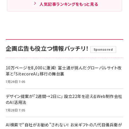
人気記事ランキングをもっと見る
企画広告も役立つ情報バッチリ！
Sponsored
10万ページを8,000に激減！ 富士通が挑んだグローバルサイト改
革と「SitecoreAI」移行の舞台裏
7月29日 7:05
デザイン提案が「2週間→2日に」 設立22年を迎えるWeb制作会社
のAI活用法
7月28日 7:05
AI検索で“自社がお勧め”されない！ お米ギフトの八代目儀兵衛が