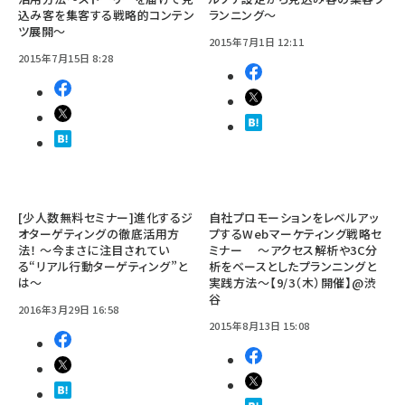
込み客を集客する戦略的コンテン
ランニング～
ツ展開～
2015年7月1日 12:11
2015年7月15日 8:28
[少人数無料セミナー]進化するジ
自社プロモーションをレベルアッ
オターゲティングの徹底活用方
プするWebマーケティング戦略セ
法！ ～今まさに注目されてい
ミナー ～アクセス解析や3C分
る“リアル行動ターゲティング”と
析をベースとしたプランニングと
は～
実践方法～【9/3（木）開催】@渋
谷
2016年3月29日 16:58
2015年8月13日 15:08