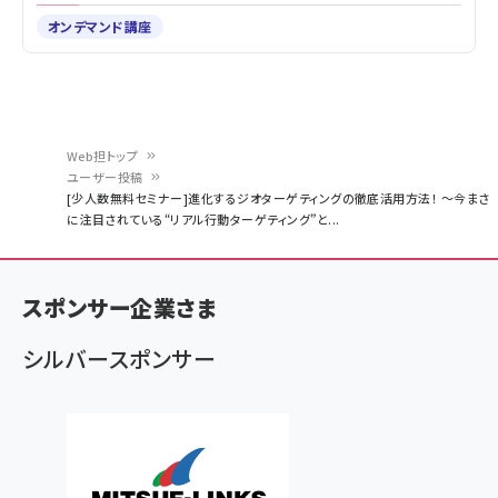
オンデマンド講座
Web担トップ
ユーザー投稿
パ
[少人数無料セミナー]進化するジオターゲティングの徹底活用方法！ ～今まさ
に注目されている“リアル行動ターゲティング”と...
ン
く
ず
スポンサー企業さま
シルバースポンサー