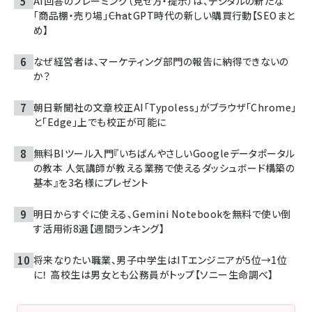
AI回答のフレーミング（見せ方・提示）は、デジタルの新たな
「商品棚・売り場」――ChatGPT時代の新しい購買行動【SEOまと
め】
なぜ経営者は、マーケティング部門の報告に納得できないの
か？
朝日新聞社の文章校正AI「Typoless」がブラウザ「Chrome」
と「Edge」上でも校正が可能に
無料BIツール入門『いちばんやさしいGoogleデータポータル
の教本 人気講師が教える業務で使えるダッシュボード構築の
基本』を3名様にプレゼント
明日からすぐに使える、Gemini Notebookを無料で使い倒
す活用術8選【週間ランキング】
将来なりたい職業、男子中学生はITエンジニアが5位→1位
に！ 高校生は男女とも公務員がトップ【ソニー生命調べ】