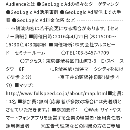
Audienceとは ●GeoLogic Adの様々なターゲティング
●GeoLogic Ad活用事例 ●GeoLogic Ad配信までの手
順 ●GeoLogic Ad料金体系 など -------------------------
-- ※講演内容は若干変更になる場合があります。 【セミ
ナー詳細】 ■開催日時：2016年4月21日（木）15：00～
16：30（14：30開場） ■開催場所：株式会社フルスピー
ド セミナールーム 〇TEL：03-5457-7709
〇アクセス： 東京都渋谷区円山町3-6 E・スペース
タワー8F ・JR渋谷駅（渋谷マークシティを抜け
て徒歩 2 分） ・京王井の頭線神泉駅（徒歩 4
分） ■マップ：
http://www.fullspeed.co.jp/about/map.html
■定員：
10名 ■参加費：無料（応募者が多数の場合には先着順と
させていただきます。） ■参加要件： 〇Web サイトやス
マートフォンアプリを運営する企業の経営者・運用責任者・
運用担当者 ※広告代理店などの同業の方のご参加