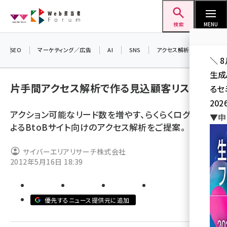
メ
Web担当者Forum
イ
検索
MENU
ン
コ
SEO
マーケティング／広告
AI
SNS
アクセス解析／データ分析
＼ 
ン
生成
テ
片手間アクセス解析で作る見込顧客リスト
るセ
ン
202
ツ
アクション可能なリード数を増やす、らくらくログ解析に
seo (3526)
▼申
に
よるBtoBサイト向けのアクセス解析をご提案。
ai (2807)
移
動
サイバーエリアリサーチ株式会社
youtube (2434)
2012年5月16日 18:39
note (2312)
セミナー (2307)
優先するニュース提供元に追加
z世代 (1622)
meo (1275)