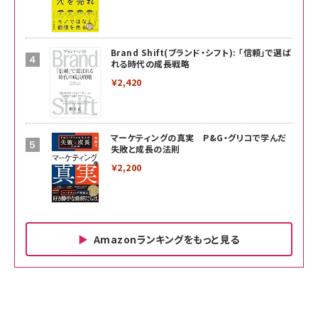
Brand Shift(ブランド・シフト): 「信頼」で選ば
れる時代の成長戦略
￥2,420
マーケティングの真実 P&G・グリコで学んだ
失敗と成長の法則
￥2,200
Amazonランキングをもっと見る
Amazon ビジネス・経済関連書籍 の売れ筋ランキン
Amazon 家電＆カメラ の売れ筋ランキング
Amazon パソコン・周辺機器 の売れ筋ランキング
グ
更新日時：2026/06/26 19:00
更新日時：2026/06/26 19:00
更新日時：2026/06/26 19:00