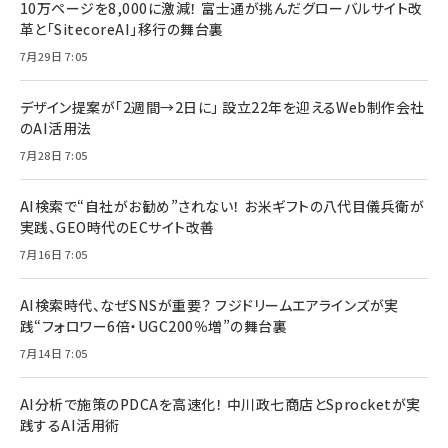
10万ページを8,000に激減！ 富士通が挑んだグローバルサイト改
革と「SitecoreAI」移行の舞台裏
7月29日 7:05
デザイン提案が「2週間→2日に」 設立22年を迎えるWeb制作会社
のAI活用法
7月28日 7:05
AI検索で“自社がお勧め”されない！ お米ギフトの八代目儀兵衛が
実践、GEO時代のECサイト改善
7月16日 7:05
AI検索時代、なぜSNSが重要？ フジドリームエアラインズが実
践“フォロワー6倍・UGC200％増”の舞台裏
7月14日 7:05
AI分析で施策のPDCAを高速化！ 中川政七商店とSprocketが実
践するAI活用術