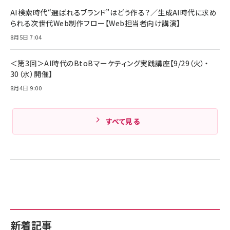
￥4,857
ド付き USB PD対応 シリコン素材採用 iPhone
AI検索時代“選ばれるブランド”はどう作る？／生成AI時代に求め
Amazonランキングをもっと見る
17 / 16 / 15 / Galaxy iPad Pro MacBook
￥1,890
られる次世代Web制作フロー【Web担当者向け講演】
Pro/Air 各種対応 (1.8m ミッドナイトブラック)
Amazonランキングをもっと見る
8月5日 7:04
Amazonランキングをもっと見る
＜第3回＞AI時代のBtoBマーケティング実践講座【9/29（火）・
30（水）開催】
8月4日 9:00
すべて見る
新着記事