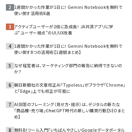
1週間かかった作業が1日に！ Gemini Notebookを無料で
使い倒す活用術8選
アクティブユーザーが2倍に急成長！ JA共済アプリに学
ぶ“ユーザー視点”のUI/UX改善
1週間かかった作業が1日に！ Gemini Notebookを無料で
使い倒す8つの活用術【1週間まとめ】
なぜ経営者は、マーケティング部門の報告に納得できないの
か？
朝日新聞社の文章校正AI「Typoless」がブラウザ「Chrome」
と「Edge」上でも校正が可能に
AI回答のフレーミング（見せ方・提示）は、デジタルの新たな
「商品棚・売り場」――ChatGPT時代の新しい購買行動【SEOまと
め】
無料BIツール入門『いちばんやさしいGoogleデータポータル