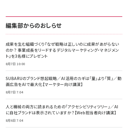
anan(アンアン)2026/07/01号 No.2501[魅せる
KIOXIA(キオクシア) 旧東芝メモリ microSD
KIOXIA(キオクシア) 旧東芝メモリ microSD
カラダ2026／宮舘涼太]
128GB UHS-I Class10 (最大読出速度
128GB UHS-I Class10 (最大読出速度
100MB/s) Nintendo Switch動作確認済 国内
100MB/s) Nintendo Switch動作確認済 国内
￥880
サポート正規品 メーカー保証5年 KLMEA128G
サポート正規品 メーカー保証5年 KLMEA128G
￥2,680
￥2,680
編集部からのおしらせ
anan(アンアン)2026/06/24号 No.2500増刊
スペシャルエディション[王道エンタメの矜持／
NIMASO ガラスフィルム iPhone 17 用 保護フィ
Amazon eギフトカード - Amazonロゴ - クラ
BTS]
ルム 強化ガラス 耐衝撃 高透過率 指紋防止 貼りや
シック
すい ガイド枠付き いPhone17 (6.3インチ) 対応
成果を生む組織づくり『なぜ戦略は正しいのに成果があがらない
￥1,100
￥5,000
2枚セット DSP25F1698
のか？ 事業成長をリードするデジタルマーケティング・マネジメン
￥1,599
ト』を3名様にプレゼント
anan(アンアン)2026/07/08号 No.2502[2026
Anker PowerLine III Flow USB-C & USB-C
年後半、あなたの恋と運命／山田涼介]
【New】Amazon Fire TV Stick HD | 手軽にスト
ケーブル Anker絡まないケーブル 240W 結束バン
8月7日 10:00
リーミングをはじめよう | ストリーミングメディアプ
ド付き USB PD対応 シリコン素材採用 iPhone
￥880
レイヤー
17 / 16 / 15 / Galaxy iPad Pro MacBook
￥1,890
Pro/Air 各種対応 (1.8m ミッドナイトブラック)
SUBARUのブランド想起戦略／AI活用のカギは「量」より「質」／動
￥6,980
画広告をAIで最大化【マーケター向け講演】
ママ投資家が育休中に１億貯めた株式投資
アサヒ飲料 モンスター エナジー 355ml×24本
￥1,870
8月7日 7:04
Anker Soundcore P31i (Bluetooth 6.1) 【完
￥4,192
全ワイヤレスイヤホン/アクティブノイズキャンセリ
ング/マルチポイント接続 / 最大50時間再生 / PSE
人と機械の両方に読まれるための「アクセシビリティツリー」／AI
組織の成果を最大化する ルールのデザイン
技術基準適合】ブラック
￥5,990
サッポロ 生ビール 黒ラベル 350ml 缶 24本 ビー
に自社ブランドは表示されていますか？【Web担当者向け講演】
￥1,980
ル ケース買い【6/30応募〆切! 黒ラベルビヤセラー
8月6日 7:04
キャンペーン】
Anker PowerLine III Flow USB-C & USB-C
ケーブル Anker絡まないケーブル 240W 結束バン