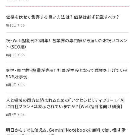
価格を伏せて集客する良い方法は？ 価格は必ず記載すべき？
8月6日 7:05
祝・Web担創刊20周年！ 各業界の専門家から届いたお祝いコメン
ト（SEO編）
8月6日 7:05
個性・専門性・熱量が光る！ 社員が主役となって成果を上げている
SNS好事例
8月6日 7:05
人と機械の両方に読まれるための「アクセシビリティツリー」／AI
に自社ブランドは表示されていますか？【Web担当者向け講演】
8月6日 7:04
明日からすぐに使える、Gemini Notebookを無料で使い倒す活