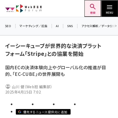
メ
Web担当者Forum
イ
検索
MENU
ン
コ
SEO
マーケティング／広告
AI
SNS
アクセス解析／データ分析
＼ 
ン
生成
テ
るセミ
イーシーキューブが世界的な決済プラット
ン
202
フォーム「Stripe」との協業を開始
ツ
seo (3526)
▼申
に
国内ECの決済体験向上やグローバル化の推進が目
ai (2807)
移
的、「EC-CUBE」の世界展開も
動
youtube (2434)
山川 健（Web担 編集部）
note (2312)
2025年4月15日 7:02
セミナー (2307)
z世代 (1622)
優先するニュース提供元に追加
meo (1275)