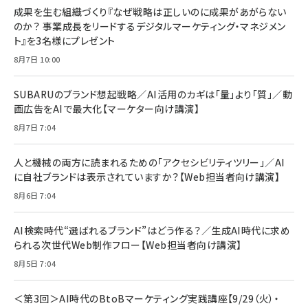
すい ガイド枠付き いPhone17 (6.3インチ) 対応
成果を生む組織づくり『なぜ戦略は正しいのに成果があがらない
￥1,100
￥5,000
2枚セット DSP25F1698
のか？ 事業成長をリードするデジタルマーケティング・マネジメン
￥1,599
ト』を3名様にプレゼント
anan(アンアン)2026/07/08号 No.2502[2026
Anker PowerLine III Flow USB-C & USB-C
年後半、あなたの恋と運命／山田涼介]
【New】Amazon Fire TV Stick HD | 手軽にスト
ケーブル Anker絡まないケーブル 240W 結束バン
8月7日 10:00
リーミングをはじめよう | ストリーミングメディアプ
ド付き USB PD対応 シリコン素材採用 iPhone
￥880
レイヤー
17 / 16 / 15 / Galaxy iPad Pro MacBook
￥1,890
Pro/Air 各種対応 (1.8m ミッドナイトブラック)
SUBARUのブランド想起戦略／AI活用のカギは「量」より「質」／動
￥6,980
画広告をAIで最大化【マーケター向け講演】
ママ投資家が育休中に１億貯めた株式投資
アサヒ飲料 モンスター エナジー 355ml×24本
￥1,870
8月7日 7:04
Anker Soundcore P31i (Bluetooth 6.1) 【完
￥4,192
全ワイヤレスイヤホン/アクティブノイズキャンセリ
ング/マルチポイント接続 / 最大50時間再生 / PSE
人と機械の両方に読まれるための「アクセシビリティツリー」／AI
組織の成果を最大化する ルールのデザイン
技術基準適合】ブラック
￥5,990
サッポロ 生ビール 黒ラベル 350ml 缶 24本 ビー
に自社ブランドは表示されていますか？【Web担当者向け講演】
￥1,980
ル ケース買い【6/30応募〆切! 黒ラベルビヤセラー
8月6日 7:04
キャンペーン】
Anker PowerLine III Flow USB-C & USB-C
ケーブル Anker絡まないケーブル 240W 結束バン
￥4,857
ド付き USB PD対応 シリコン素材採用 iPhone
AI検索時代“選ばれるブランド”はどう作る？／生成AI時代に求め
Amazonランキングをもっと見る
17 / 16 / 15 / Galaxy iPad Pro MacBook
￥1,890
られる次世代Web制作フロー【Web担当者向け講演】
Pro/Air 各種対応 (1.8m ミッドナイトブラック)
Amazonランキングをもっと見る
8月5日 7:04
Amazonランキングをもっと見る
＜第3回＞AI時代のBtoBマーケティング実践講座【9/29（火）・