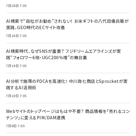
7月28日 7:05
AI検索で“自社がお勧め”されない！ お米ギフトの八代目儀兵衛が
実践、GEO時代のECサイト改善
7月16日 7:05
AI検索時代、なぜSNSが重要？ フジドリームエアラインズが実
践“フォロワー6倍・UGC200％増”の舞台裏
7月14日 7:05
AI分析で施策のPDCAを高速化！ 中川政七商店とSprocketが実
践するAI活用術
7月10日 7:05
Webサイトのトップページはもはや不要？ 商品情報を「売れるコン
テンツ」に変えるPIM/DAM連携
7月8日 7:05