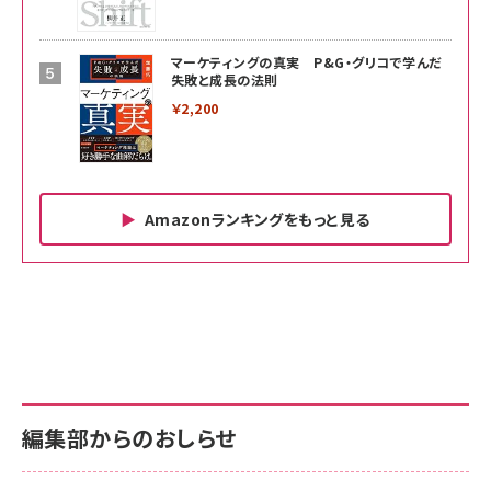
マーケティングの真実 P&G・グリコで学んだ
失敗と成長の法則
￥2,200
Amazonランキングをもっと見る
Amazon ビジネス・経済関連書籍 の売れ筋ランキン
Amazon 家電＆カメラ の売れ筋ランキング
Amazon パソコン・周辺機器 の売れ筋ランキング
グ
更新日時：2026/06/26 19:00
更新日時：2026/06/26 19:00
更新日時：2026/06/26 19:00
anan(アンアン)2026/07/01号 No.2501[魅せる
KIOXIA(キオクシア) 旧東芝メモリ microSD
KIOXIA(キオクシア) 旧東芝メモリ microSD
カラダ2026／宮舘涼太]
128GB UHS-I Class10 (最大読出速度
128GB UHS-I Class10 (最大読出速度
100MB/s) Nintendo Switch動作確認済 国内
100MB/s) Nintendo Switch動作確認済 国内
￥880
サポート正規品 メーカー保証5年 KLMEA128G
サポート正規品 メーカー保証5年 KLMEA128G
￥2,680
￥2,680
編集部からのおしらせ
anan(アンアン)2026/06/24号 No.2500増刊
スペシャルエディション[王道エンタメの矜持／
NIMASO ガラスフィルム iPhone 17 用 保護フィ
Amazon eギフトカード - Amazonロゴ - クラ
BTS]
ルム 強化ガラス 耐衝撃 高透過率 指紋防止 貼りや
シック