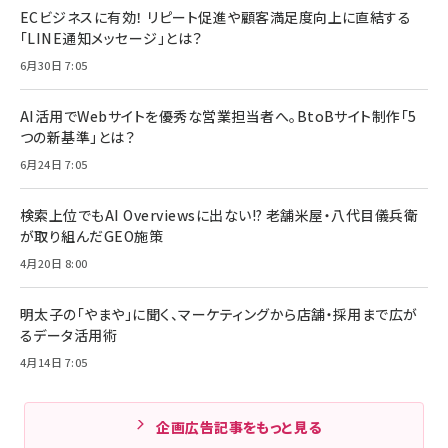
ECビジネスに有効！ リピート促進や顧客満足度向上に直結する
「LINE通知メッセージ」とは？
6月30日 7:05
AI活用でWebサイトを優秀な営業担当者へ。BtoBサイト制作「5
つの新基準」とは？
6月24日 7:05
検索上位でもAI Overviewsに出ない!? 老舗米屋・八代目儀兵衛
が取り組んだGEO施策
4月20日 8:00
明太子の「やまや」に聞く、マーケティングから店舗・採用まで広が
るデータ活用術
4月14日 7:05
企画広告記事をもっと見る