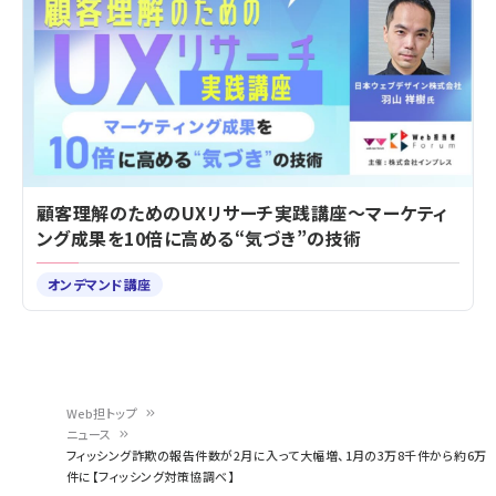
顧客理解のためのUXリサーチ実践講座～マーケティ
ング成果を10倍に高める“気づき”の技術
オンデマンド講座
Web担トップ
ニュース
パ
フィッシング詐欺の報告件数が2月に入って大幅増、1月の3万8千件から約6万
件に【フィッシング対策協調べ】
ン