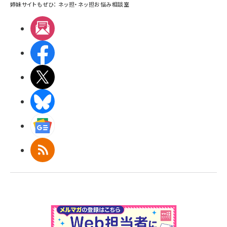
姉妹サイトもぜひ：
ネッ担
・
ネッ担お悩み相談室
メルマガ
Facebook
X(エックス)
BlueSky
Googleニュース
RSS