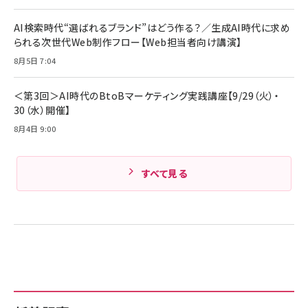
ケーブル Anker絡まないケーブル 240W 結束バン
￥4,857
ド付き USB PD対応 シリコン素材採用 iPhone
AI検索時代“選ばれるブランド”はどう作る？／生成AI時代に求め
Amazonランキングをもっと見る
17 / 16 / 15 / Galaxy iPad Pro MacBook
￥1,890
られる次世代Web制作フロー【Web担当者向け講演】
Pro/Air 各種対応 (1.8m ミッドナイトブラック)
Amazonランキングをもっと見る
8月5日 7:04
Amazonランキングをもっと見る
＜第3回＞AI時代のBtoBマーケティング実践講座【9/29（火）・
30（水）開催】
8月4日 9:00
すべて見る