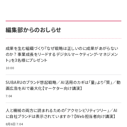
anan(アンアン)2026/07/01号 No.2501[魅せる
KIOXIA(キオクシア) 旧東芝メモリ microSD
KIOXIA(キオクシア) 旧東芝メモリ microSD
カラダ2026／宮舘涼太]
128GB UHS-I Class10 (最大読出速度
128GB UHS-I Class10 (最大読出速度
100MB/s) Nintendo Switch動作確認済 国内
100MB/s) Nintendo Switch動作確認済 国内
￥880
サポート正規品 メーカー保証5年 KLMEA128G
サポート正規品 メーカー保証5年 KLMEA128G
￥2,680
￥2,680
編集部からのおしらせ
anan(アンアン)2026/06/24号 No.2500増刊
スペシャルエディション[王道エンタメの矜持／
NIMASO ガラスフィルム iPhone 17 用 保護フィ
Amazon eギフトカード - Amazonロゴ - クラ
BTS]
ルム 強化ガラス 耐衝撃 高透過率 指紋防止 貼りや
シック
すい ガイド枠付き いPhone17 (6.3インチ) 対応
成果を生む組織づくり『なぜ戦略は正しいのに成果があがらない
￥1,100
￥5,000
2枚セット DSP25F1698
のか？ 事業成長をリードするデジタルマーケティング・マネジメン
￥1,599
ト』を3名様にプレゼント
anan(アンアン)2026/07/08号 No.2502[2026
Anker PowerLine III Flow USB-C & USB-C
年後半、あなたの恋と運命／山田涼介]
【New】Amazon Fire TV Stick HD | 手軽にスト
ケーブル Anker絡まないケーブル 240W 結束バン
10:00
リーミングをはじめよう | ストリーミングメディアプ
ド付き USB PD対応 シリコン素材採用 iPhone
￥880
レイヤー
17 / 16 / 15 / Galaxy iPad Pro MacBook
￥1,890
Pro/Air 各種対応 (1.8m ミッドナイトブラック)
SUBARUのブランド想起戦略／AI活用のカギは「量」より「質」／動
￥6,980
画広告をAIで最大化【マーケター向け講演】
ママ投資家が育休中に１億貯めた株式投資
アサヒ飲料 モンスター エナジー 355ml×24本
￥1,870
7:04
Anker Soundcore P31i (Bluetooth 6.1) 【完
￥4,192
全ワイヤレスイヤホン/アクティブノイズキャンセリ
ング/マルチポイント接続 / 最大50時間再生 / PSE
人と機械の両方に読まれるための「アクセシビリティツリー」／AI
組織の成果を最大化する ルールのデザイン
技術基準適合】ブラック
￥5,990
サッポロ 生ビール 黒ラベル 350ml 缶 24本 ビー
に自社ブランドは表示されていますか？【Web担当者向け講演】
￥1,980
ル ケース買い【6/30応募〆切! 黒ラベルビヤセラー
8月6日 7:04
キャンペーン】
Anker PowerLine III Flow USB-C & USB-C