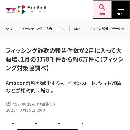
メ
Web担当者Forum
イ
検索
MENU
ン
コ
SEO
マーケティング／広告
AI
SNS
アクセス解析／データ分析
ン
テ
フィッシング詐欺の報告件数が2月に入って大
ン
幅増、1月の3万8千件から約6万件に【フィッシ
ツ
seo (3526)
ング対策協調べ】
に
ai (2807)
移
Amazon詐称が減少するも、イオンカード、ヤマト運輸
動
youtube (2434)
などが相対的に増加。
note (2312)
冨岡晶（Web担編集部）
セミナー (2307)
2023年3月15日 8:00
z世代 (1622)
meo (1275)