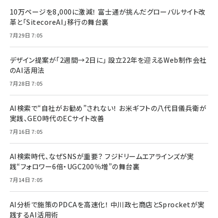
10万ページを8,000に激減！ 富士通が挑んだグローバルサイト改
革と「SitecoreAI」移行の舞台裏
7月29日 7:05
デザイン提案が「2週間→2日に」 設立22年を迎えるWeb制作会社
のAI活用法
7月28日 7:05
AI検索で“自社がお勧め”されない！ お米ギフトの八代目儀兵衛が
実践、GEO時代のECサイト改善
7月16日 7:05
AI検索時代、なぜSNSが重要？ フジドリームエアラインズが実
践“フォロワー6倍・UGC200％増”の舞台裏
7月14日 7:05
AI分析で施策のPDCAを高速化！ 中川政七商店とSprocketが実
践するAI活用術