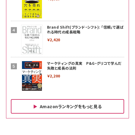
Brand Shift(ブランド・シフト): 「信頼」で選ば
れる時代の成長戦略
￥2,420
マーケティングの真実 P&G・グリコで学んだ
失敗と成長の法則
￥2,200
Amazonランキングをもっと見る
Amazon ビジネス・経済関連書籍 の売れ筋ランキン
Amazon 家電＆カメラ の売れ筋ランキング
Amazon パソコン・周辺機器 の売れ筋ランキング
グ
更新日時：2026/06/26 19:00
更新日時：2026/06/26 19:00
更新日時：2026/06/26 19:00