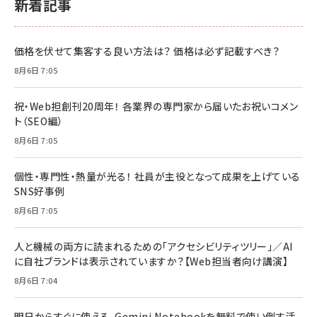
新着記事
価格を伏せて集客する良い方法は？ 価格は必ず記載すべき？
8月6日 7:05
祝・Web担創刊20周年！ 各業界の専門家から届いたお祝いコメン
ト（SEO編）
8月6日 7:05
個性・専門性・熱量が光る！ 社員が主役となって成果を上げている
SNS好事例
8月6日 7:05
人と機械の両方に読まれるための「アクセシビリティツリー」／AI
に自社ブランドは表示されていますか？【Web担当者向け講演】
8月6日 7:04
明日からすぐに使える、Gemini Notebookを無料で使い倒す活