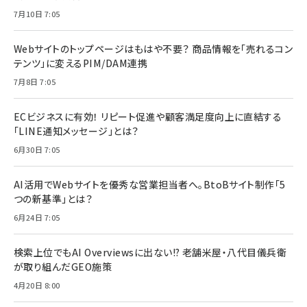
7月10日 7:05
Webサイトのトップページはもはや不要？ 商品情報を「売れるコン
テンツ」に変えるPIM/DAM連携
7月8日 7:05
ECビジネスに有効！ リピート促進や顧客満足度向上に直結する
「LINE通知メッセージ」とは？
6月30日 7:05
AI活用でWebサイトを優秀な営業担当者へ。BtoBサイト制作「5
つの新基準」とは？
6月24日 7:05
検索上位でもAI Overviewsに出ない!? 老舗米屋・八代目儀兵衛
が取り組んだGEO施策
4月20日 8:00