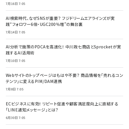
7月16日 7:05
AI検索時代、なぜSNSが重要？ フジドリームエアラインズが実
践“フォロワー6倍・UGC200％増”の舞台裏
7月14日 7:05
AI分析で施策のPDCAを高速化！ 中川政七商店とSprocketが実
践するAI活用術
7月10日 7:05
Webサイトのトップページはもはや不要？ 商品情報を「売れるコン
テンツ」に変えるPIM/DAM連携
7月8日 7:05
ECビジネスに有効！ リピート促進や顧客満足度向上に直結する
「LINE通知メッセージ」とは？
6月30日 7:05