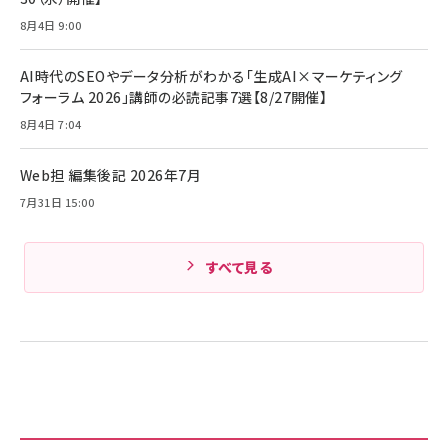
￥5,990
サッポロ 生ビール 黒ラベル 350ml 缶 24本 ビー
8月4日 9:00
￥1,980
ル ケース買い【6/30応募〆切! 黒ラベルビヤセラー
キャンペーン】
Anker PowerLine III Flow USB-C & USB-C
ケーブル Anker絡まないケーブル 240W 結束バン
￥4,857
AI時代のSEOやデータ分析がわかる「生成AI×マーケティング
ド付き USB PD対応 シリコン素材採用 iPhone
フォーラム 2026」講師の必読記事7選【8/27開催】
Amazonランキングをもっと見る
17 / 16 / 15 / Galaxy iPad Pro MacBook
￥1,890
Pro/Air 各種対応 (1.8m ミッドナイトブラック)
8月4日 7:04
Amazonランキングをもっと見る
Web担 編集後記 2026年7月
Amazonランキングをもっと見る
7月31日 15:00
すべて見る