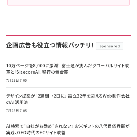
企画広告も役立つ情報バッチリ！
Sponsored
10万ページを8,000に激減！ 富士通が挑んだグローバルサイト改
革と「SitecoreAI」移行の舞台裏
7月29日 7:05
デザイン提案が「2週間→2日に」 設立22年を迎えるWeb制作会社
のAI活用法
7月28日 7:05
AI検索で“自社がお勧め”されない！ お米ギフトの八代目儀兵衛が
実践、GEO時代のECサイト改善