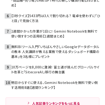
「商品棚・売り場」――ChatGPT時代の新しい購買行動【SEOまと
め】
【3秒クイズ】5433円は3人で割り切れる？ 電卓を使わずに「ひ
と目」で見抜く方法
1週間かかった作業が1日に！ Gemini Notebookを無料で
使い倒す8つの活用術【1週間まとめ】
無料BIツール入門『いちばんやさしいGoogleデータポータル
の教本 人気講師が教える業務で使えるダッシュボード構築の
基本』を3名様にプレゼント
10万ページを8,000に激減！ 富士通が挑んだグローバルサイ
ト改革と「SitecoreAI」移行の舞台裏
明日からすぐに使える、Gemini Notebookを無料で使い倒
す活用術8選【週間ランキング】
人気記事ランキングをもっと見る