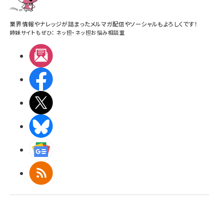
業界情報やナレッジが詰まったメルマガ配信やソーシャルもよろしくです！
姉妹サイトもぜひ：
ネッ担
・
ネッ担お悩み相談室
メルマガ
Facebook
X(エックス)
BlueSky
Googleニュース
RSS