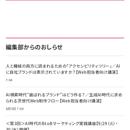
Amazon ビジネス・経済関連書籍 の売れ筋ランキン
Amazon 家電＆カメラ の売れ筋ランキング
Amazon パソコン・周辺機器 の売れ筋ランキング
グ
更新日時：2026/06/26 19:00
更新日時：2026/06/26 19:00
更新日時：2026/06/26 19:00
anan(アンアン)2026/07/01号 No.2501[魅せる
KIOXIA(キオクシア) 旧東芝メモリ microSD
KIOXIA(キオクシア) 旧東芝メモリ microSD
カラダ2026／宮舘涼太]
128GB UHS-I Class10 (最大読出速度
128GB UHS-I Class10 (最大読出速度
100MB/s) Nintendo Switch動作確認済 国内
100MB/s) Nintendo Switch動作確認済 国内
￥880
サポート正規品 メーカー保証5年 KLMEA128G
サポート正規品 メーカー保証5年 KLMEA128G
￥2,680
￥2,680
編集部からのおしらせ
anan(アンアン)2026/06/24号 No.2500増刊
スペシャルエディション[王道エンタメの矜持／
NIMASO ガラスフィルム iPhone 17 用 保護フィ
Amazon eギフトカード - Amazonロゴ - クラ
BTS]
ルム 強化ガラス 耐衝撃 高透過率 指紋防止 貼りや
シック
すい ガイド枠付き いPhone17 (6.3インチ) 対応
人と機械の両方に読まれるための「アクセシビリティツリー」／AI
￥1,100
￥5,000
2枚セット DSP25F1698
に自社ブランドは表示されていますか？【Web担当者向け講演】
￥1,599
7:04
anan(アンアン)2026/07/08号 No.2502[2026
Anker PowerLine III Flow USB-C & USB-C
年後半、あなたの恋と運命／山田涼介]
【New】Amazon Fire TV Stick HD | 手軽にスト
ケーブル Anker絡まないケーブル 240W 結束バン
リーミングをはじめよう | ストリーミングメディアプ
ド付き USB PD対応 シリコン素材採用 iPhone
￥880
AI検索時代“選ばれるブランド”はどう作る？／生成AI時代に求め
レイヤー
17 / 16 / 15 / Galaxy iPad Pro MacBook
￥1,890
Pro/Air 各種対応 (1.8m ミッドナイトブラック)
られる次世代Web制作フロー【Web担当者向け講演】
￥6,980
ママ投資家が育休中に１億貯めた株式投資
8月5日 7:04
アサヒ飲料 モンスター エナジー 355ml×24本
￥1,870
Anker Soundcore P31i (Bluetooth 6.1) 【完
￥4,192
全ワイヤレスイヤホン/アクティブノイズキャンセリ
＜第3回＞AI時代のBtoBマーケティング実践講座【9/29（火）・
ング/マルチポイント接続 / 最大50時間再生 / PSE
30（水）開催】
組織の成果を最大化する ルールのデザイン
技術基準適合】ブラック