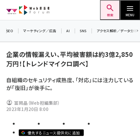
メ
Web担当者Forum
イ
検索
MENU
ン
コ
SEO
マーケティング／広告
AI
SNS
アクセス解析／データ分析
＼ 
ン
7月
テ
企業の情報漏えい、平均被害額は約3億2,850
差し
ン
万円！【トレンドマイクロ調べ】
▼ア
ツ
seo (3516)
に
自組織のセキュリティ成熟度、「対応」には注力している
ai (2799)
移
が「復旧」が後手に。
動
youtube (2420)
冨岡晶（Web担編集部）
note (2308)
2023年1月20日 8:00
セミナー (2296)
z世代 (1617)
優先するニュース提供元に追加
meo (1274)