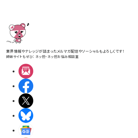
業界情報やナレッジが詰まったメルマガ配信やソーシャルもよろしくです！
姉妹サイトもぜひ：
ネッ担
・
ネッ担お悩み相談室
メルマガ
Facebook
X(エックス)
BlueSky
Googleニュース