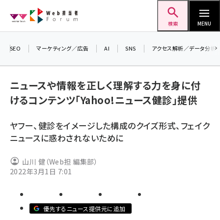
メ
Web担当者Forum
イ
検索
MENU
ン
コ
SEO
マーケティング／広告
AI
SNS
アクセス解析／データ分析
＼ 
ン
7月
テ
ニュースや情報を正しく理解する力を身に付
差し
ン
けるコンテンツ「Yahoo!ニュース健診」提供
▼ア
ツ
seo (3516)
に
ヤフー、健診をイメージした構成のクイズ形式、フェイク
ai (2799)
移
ニュースに惑わされないために
動
youtube (2420)
山川 健（Web担 編集部）
note (2308)
2022年3月1日 7:01
セミナー (2296)
z世代 (1617)
優先するニュース提供元に追加
meo (1274)