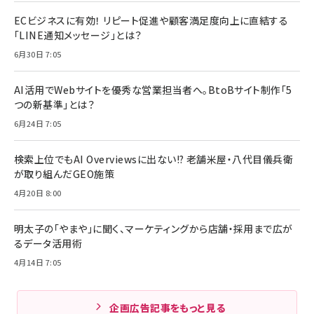
ECビジネスに有効！ リピート促進や顧客満足度向上に直結する
「LINE通知メッセージ」とは？
6月30日 7:05
AI活用でWebサイトを優秀な営業担当者へ。BtoBサイト制作「5
つの新基準」とは？
6月24日 7:05
検索上位でもAI Overviewsに出ない!? 老舗米屋・八代目儀兵衛
が取り組んだGEO施策
4月20日 8:00
明太子の「やまや」に聞く、マーケティングから店舗・採用まで広が
るデータ活用術
4月14日 7:05
企画広告記事をもっと見る