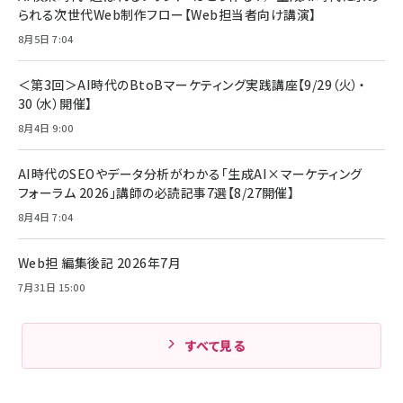
￥1,890
Pro/Air 各種対応 (1.8m ミッドナイトブラック)
られる次世代Web制作フロー【Web担当者向け講演】
￥6,980
ママ投資家が育休中に１億貯めた株式投資
8月5日 7:04
アサヒ飲料 モンスター エナジー 355ml×24本
￥1,870
Anker Soundcore P31i (Bluetooth 6.1) 【完
￥4,192
全ワイヤレスイヤホン/アクティブノイズキャンセリ
＜第3回＞AI時代のBtoBマーケティング実践講座【9/29（火）・
ング/マルチポイント接続 / 最大50時間再生 / PSE
30（水）開催】
組織の成果を最大化する ルールのデザイン
技術基準適合】ブラック
￥5,990
サッポロ 生ビール 黒ラベル 350ml 缶 24本 ビー
8月4日 9:00
￥1,980
ル ケース買い【6/30応募〆切! 黒ラベルビヤセラー
キャンペーン】
Anker PowerLine III Flow USB-C & USB-C
ケーブル Anker絡まないケーブル 240W 結束バン
￥4,857
AI時代のSEOやデータ分析がわかる「生成AI×マーケティング
ド付き USB PD対応 シリコン素材採用 iPhone
フォーラム 2026」講師の必読記事7選【8/27開催】
Amazonランキングをもっと見る
17 / 16 / 15 / Galaxy iPad Pro MacBook
￥1,890
Pro/Air 各種対応 (1.8m ミッドナイトブラック)
8月4日 7:04
Amazonランキングをもっと見る
Web担 編集後記 2026年7月
Amazonランキングをもっと見る
7月31日 15:00
すべて見る