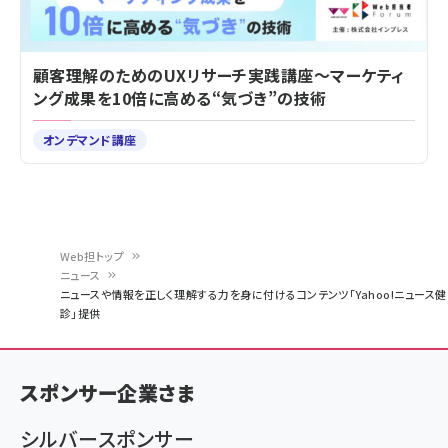
顧客理解のためのUXリサーチ実践講座～マーケティ
ング成果を10倍に高める“気づき”の技術
オンデマンド講座
Web担トップ
ニュース
パ
ニュースや情報を正しく理解する力を身に付けるコンテンツ「Yahoo!ニュース健
診」提供
ン
く
ず
スポンサー企業さま
シルバースポンサー