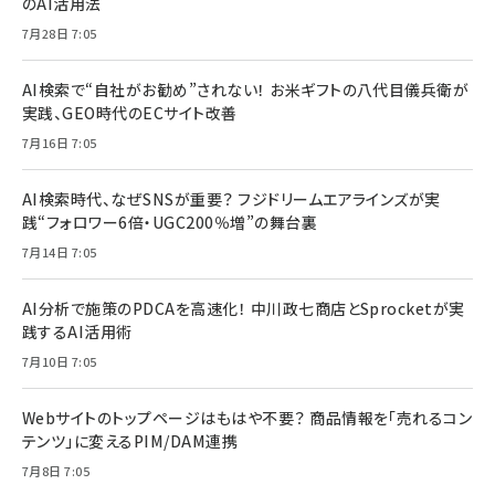
のAI活用法
7月28日 7:05
AI検索で“自社がお勧め”されない！ お米ギフトの八代目儀兵衛が
実践、GEO時代のECサイト改善
7月16日 7:05
AI検索時代、なぜSNSが重要？ フジドリームエアラインズが実
践“フォロワー6倍・UGC200％増”の舞台裏
7月14日 7:05
AI分析で施策のPDCAを高速化！ 中川政七商店とSprocketが実
践するAI活用術
7月10日 7:05
Webサイトのトップページはもはや不要？ 商品情報を「売れるコン
テンツ」に変えるPIM/DAM連携
7月8日 7:05