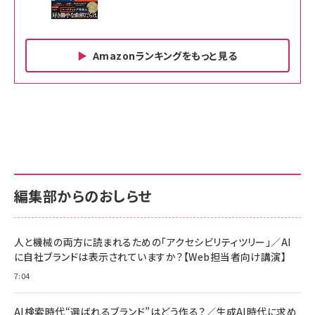
Amazonランキングをもっと見る
Amazon ビジネス・経済関連書籍 の売れ筋ランキン
Amazon 家電＆カメラ の売れ筋ランキング
Amazon パソコン・周辺機器 の売れ筋ランキング
グ
更新日時：2026/06/26 19:00
更新日時：2026/06/26 19:00
更新日時：2026/06/26 19:00
anan(アンアン)2026/07/01号 No.2501[魅せる
KIOXIA(キオクシア) 旧東芝メモリ microSD
KIOXIA(キオクシア) 旧東芝メモリ microSD
カラダ2026／宮舘涼太]
128GB UHS-I Class10 (最大読出速度
128GB UHS-I Class10 (最大読出速度
100MB/s) Nintendo Switch動作確認済 国内
100MB/s) Nintendo Switch動作確認済 国内
￥880
サポート正規品 メーカー保証5年 KLMEA128G
サポート正規品 メーカー保証5年 KLMEA128G
￥2,680
￥2,680
編集部からのおしらせ
anan(アンアン)2026/06/24号 No.2500増刊
スペシャルエディション[王道エンタメの矜持／
NIMASO ガラスフィルム iPhone 17 用 保護フィ
Amazon eギフトカード - Amazonロゴ - クラ
BTS]
ルム 強化ガラス 耐衝撃 高透過率 指紋防止 貼りや
シック
すい ガイド枠付き いPhone17 (6.3インチ) 対応
人と機械の両方に読まれるための「アクセシビリティツリー」／AI
￥1,100
￥5,000
2枚セット DSP25F1698
に自社ブランドは表示されていますか？【Web担当者向け講演】
￥1,599
7:04
anan(アンアン)2026/07/08号 No.2502[2026
Anker PowerLine III Flow USB-C & USB-C
年後半、あなたの恋と運命／山田涼介]
【New】Amazon Fire TV Stick HD | 手軽にスト
ケーブル Anker絡まないケーブル 240W 結束バン
リーミングをはじめよう | ストリーミングメディアプ
ド付き USB PD対応 シリコン素材採用 iPhone
￥880
AI検索時代“選ばれるブランド”はどう作る？／生成AI時代に求め
レイヤー
17 / 16 / 15 / Galaxy iPad Pro MacBook