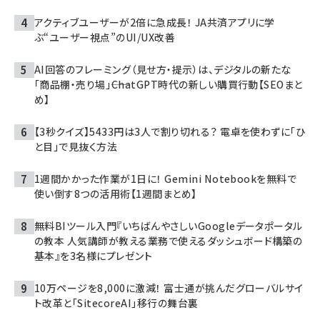
アクティブユーザーが2倍に急成長！ JA共済アプリに学
ぶ“ユーザー視点”のUI/UX改善
AI回答のフレーミング（見せ方・提示）は、デジタルの新たな
「商品棚・売り場」――ChatGPT時代の新しい購買行動【SEOまと
め】
【3秒クイズ】5433円は3人で割り切れる？ 電卓を使わずに「ひ
と目」で見抜く方法
1週間かかった作業が1日に！ Gemini Notebookを無料で
使い倒す8つの活用術【1週間まとめ】
無料BIツール入門『いちばんやさしいGoogleデータポータル
の教本 人気講師が教える業務で使えるダッシュボード構築の
基本』を3名様にプレゼント
10万ページを8,000に激減！ 富士通が挑んだグローバルサイ
ト改革と「SitecoreAI」移行の舞台裏